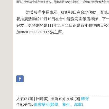
圖說：全球素食嘉年華主辦人、國際親善大使洪美珍(中)活動會後與變臉大師李
洪美珍理事長表示，從8月8日在台北啓動，百萬人
餐推廣活動於10月10日在台中臻愛花園飯店舉辦，下一
好友，更特別的是111年11月11日正是百年難得的天
加linelD:0906583665洪主席。
人氣(276) | 回應(0)| 推薦 (
0
)| 收藏 (
0
)|
轉寄
全站分類:
健康樂活(醫學、養生、減重)