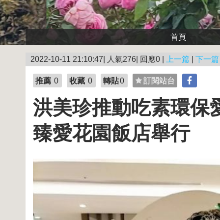
首頁
2022-10-11 21:10:47| 人氣276| 回應0 |
上一篇
|
下一篇
推薦
0
收藏
0
轉貼
0
訂閱站台
洪美珍推動吃素環保
臻愛花園飯店舉行