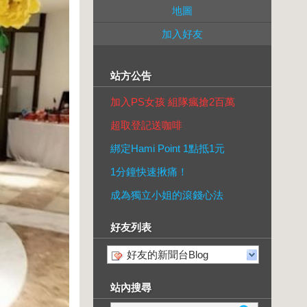
地圖
加入好友
站方公告
加入PS女孩 組隊瘋搶2百萬
超取登記送咖啡
綁定Hami Point 1點抵1元
1分鐘快速揪痛！
成為獨立小姐的滾錢心法
好友列表
好友的新聞台Blog
站內搜尋