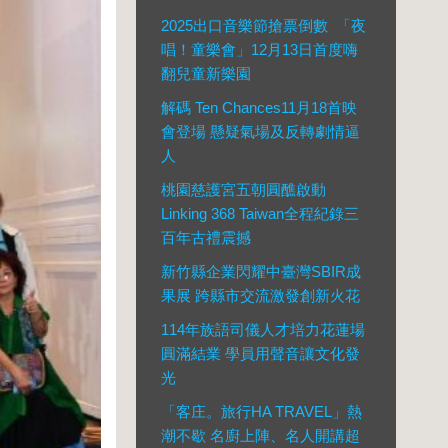
2025出⼝⾳樂節搶票倒數 「夜
唱！童樂會」12⽉13⽇⾸度嗨
翻兒童新樂園
解碼 Ten Chances11月18首映
會登場 懸疑氣場及反轉劇情逼
人
桃園慈護宮五朝圓醮啟動
Linking 368 Taiwan全程紀錄三
百年古禮震撼
新竹縣企業閃耀中臺灣SBIR成
果展 跨縣市交流激發創新火花
114年族語司儀人才培力花蓮場
圓滿結業 學員用聲音讓文化發
光
「客庄。旅行HA TRAVEL」熱
潮不歇 名廚上陣、名人開講超