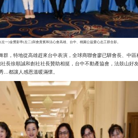
(左一)金獎影帝(左二)與會貴賓和法心會高雄、台中、桃園公益愛心志工群合影。
群，特地從高雄趕來台中表演，全球商聯會廖已驊會長、中區
總社長徐順誠和創社社長贊助相挺，台中不動產協會，法鼓山好
秀…都讓人感恩溫暖滿懷。