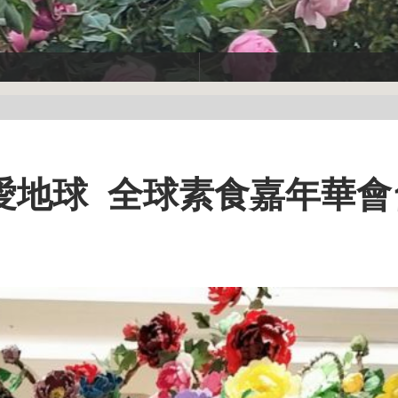
愛地球 全球素食嘉年華會