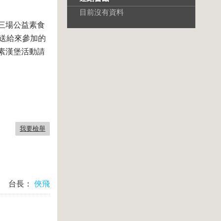
目前沒有資料
三場公益素食
分送給來參加的
送素漢堡活動請
我要檢舉
台長：
俠飛