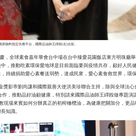
- 歐洲原物料指定供應平台，國際品油師王繹銨(右)合影。
歡慶，全球素食嘉年華會台中場在台中臻愛花園飯店東方明珠廳
燒中，推動吃素環保愛地球是目前面臨要與疫情共存，顧好人民
量，持續捐助愛心素餐送弱勢，達成民衆，愛心素食救世界，環
獎影帝劉尚謙和國際親善大使洪美珍聯合主持，除與全球法心
定供應平台合作，推動品好油顧健康，特別請來國際品油師王繹銨做專題演
並教現場來賓如何分辦真正的初榨橄欖油，為健康把關加分，更品
增長知識。