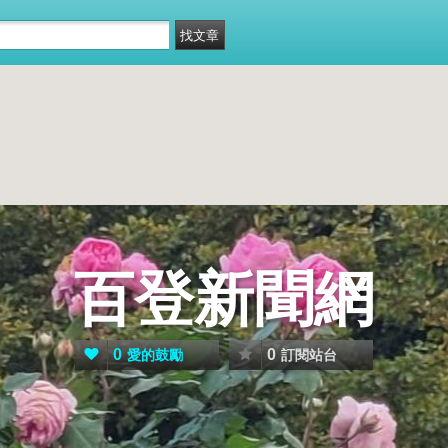
百登新聞網
0
0
愛的鼓勵
訂閱站台