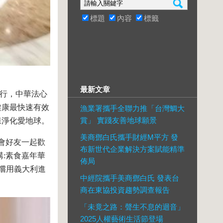
標題
內容
標籤
最新文章
舉行，中華法心
健康最快速有效
漁業署攜手全聯力推「台灣鯛大
賞」 實踐友善地球願景
保淨化愛地球。
美商鄧白氏攜手財經M平方 發
會好友一起歡
布新世代企業解決方案賦能精準
講:素食嘉年華
佈局
嚐用義大利進
中經院攜手美商鄧白氏 發表台
商在東協投資趨勢調查報告
「未竟之路：聲生不息的迴音」
2025人權藝術生活節登場