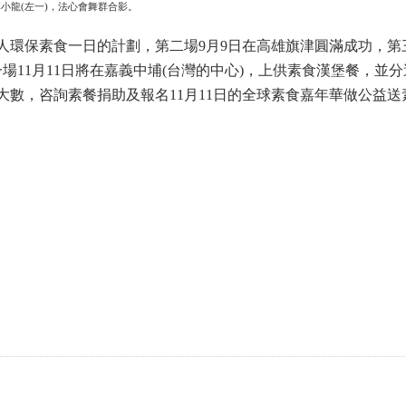
小龍(左一)，法心會舞群合影。
環保素食一日的計劃，第二場9月9日在高雄旗津圓滿成功，第
場11月11日將在嘉義中埔(台灣的中心)，上供素食漢堡餐，並
公大數，咨詢素餐捐助及報名11月11日的全球素食嘉年華做公益