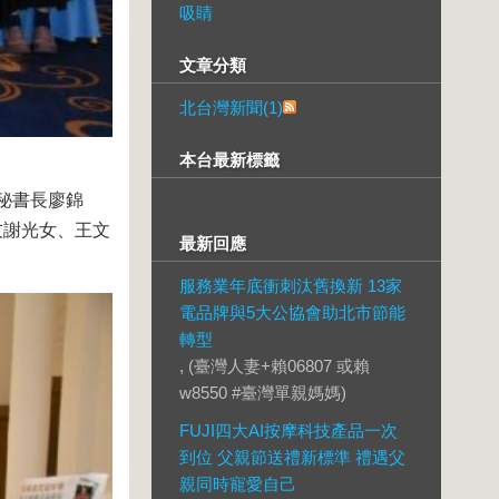
吸睛
文章分類
北台灣新聞(1)
本台最新標籤
秘書長廖錦
友謝光女、王文
最新回應
服務業年底衝刺汰舊換新 13家
電品牌與5大公協會助北市節能
轉型
, (臺灣人妻+賴06807 或賴
w8550 #臺灣單親媽媽)
FUJI四大AI按摩科技產品一次
到位 父親節送禮新標準 禮遇父
親同時寵愛自己