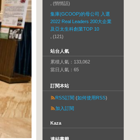
, (悄悄話)
集庫(GCOOP)的母公司 入選
2022 Real Leaders 200大企業
及亞太生科創業TOP 10
, (121)
站台人氣
累積人氣：
133,062
當日人氣：
65
訂閱本站
RSS訂閱
(
如何使用RSS
)
加入訂閱
Kaza
連結書籤