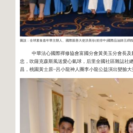
圖說：全球素食嘉年華主辦人、國際親善大使洪美珍(前排中)國際品油師王繹銨
中華法心國際禪修協會富國分會黃美玉分會長及舞
忠，吹薩克森斯風送愛心氣球，后里全國社區雜誌社
昌，桃園黃士原~呂小龍神人團李小龍公益演出變臉大