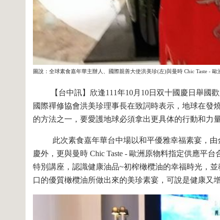
圖說：全球素食嘉年華主辦人、國際親善大使洪美珍(左)與曼時 Chic Taste 
【台中訊】欣逢111年10月10日双十國慶日舉國
國際禪修協會洪美珍理事長在致詞時表示，地球在發
的方法之一，要愛護地球必須拿出更具体的行動和力
此次素食嘉年華台中場以和平優雅幸福素宴，由金
慶外，更與曼時 Chic Taste - 歐洲原物料指
特別講座，認識健康油品~初榨橄欖油的幸福時光，
口的優質橄欖油所做出來的美珍素宴，可說是健康又