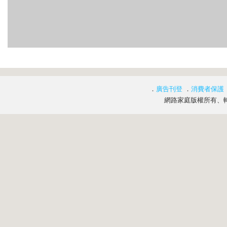
．
廣告刊登
．
消費者保護
網路家庭版權所有、轉載必究 