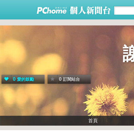
0
0
愛的鼓勵
訂閱站台
首頁