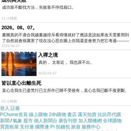
成功與失敗
草》、以及台灣現代詩的外來影響面向。這部份
成功靠不斷找方法，失敗靠不停找藉口。
的特色之一為我國富實證精神的考據學與比較文
11 小時前
學方法學的結合。在這些比較詩類的建構與外來
2026。08。07。
影響的論述裡，可見到記號學、結構主義、解構
畫圖真的不適合我越畫越排斥看得懂就好了應該是說如果改天需要用到
了自然就會很厲害了現在沒心思在圖上但我還是會努力把它考過———
主義、讀者反應理論、女性主義、佛洛伊德與拉
2026-08-07
岡精神分析學等學說的縱橫發揮，而中西文學傳
入禪之境
統在比較文學視野裡不覺煥然一新。本書舉重若
真的， 太靠近， 我也尿不出。
輕，文筆流利，適合中英學界也同時適合願意思
2026-08-07
考的大眾閱讀。
皆以直心出離生死
直心念我生已盡梵行已立所作已辦不受後有，直心念我已斷不復更斷。
22 小時前
登入
註冊
PChome首頁
線上購物
24h購物
書店
露天拍賣
比比昂代購
新聞
/
氣象
股市
個人新聞台
廣告刊登
加入聯播網
全球購物
買賣租屋
支付連
國際連
Pi 拍錢包
旅遊
服務中心