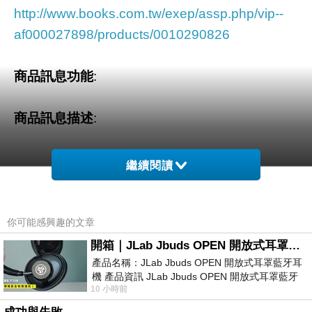
http://www.books.com.tw/exep/assp.php/vip--
af000027898/products/0010290826
商品訊息功能
:
商品訊息描述
:
繼續閱讀
本書屬於比較文學專著，是中西文學書篇與當代
西方文學理論的融會。第一部份是比較詩類研
你可能感興趣的文章
究，包括及時行樂詩、山水詩、情詩、女代面
開箱｜JLab Jbuds OPEN 開放式耳罩藍牙耳機 - 設計美學，輕巧、透氣、環境音全物理達成！
詩、及讀藝詩五大詩類，論其異同，並建構貫穿
產品名稱：JLab Jbuds OPEN 開放式耳罩藍牙耳
機 產品資訊 JLab Jbuds OPEN 開放式耳罩藍牙
中西文學的一般詩學。第二部份為影響研究，其
10 小時前
耳機評語：非常有特色，值得喜愛美型工
研究對象為胡適新詩運動、魯迅散文詩集《野