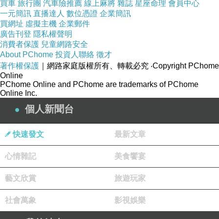
買車
旅行團
汽車險推薦
線上麻將
雜誌
星座命理
會員中心
一元簡訊
直播達人
數位憑證
企業簡訊
買網址
虛擬主機
企業郵件
博客來網路書店網站網址
廣告刊登
隱私權聲明
消費者保護
兒童網路安全
About PChome
投資人聯絡
徵才
著作權保護
｜網路家庭版權所有、轉載必究
‧Copyright PChome
Online
PChome Online and PChome are trademarks of PChome
Online Inc.
個人新聞台
http://www.books.com.tw/exep/assp.php/vip--
af000027898
快速發文
最新文章
心情雜記
美食饗宴
博客來,博客來網路書店,博客來網路書局,博客來
e-coupon
藝文欣賞
旅遊玩家
社會萬象
影視娛樂
2013,博客來書店,1i6博客來網路書店,博客來網路
書店歡迎您,博客來書局,博客來售票網,博客來折