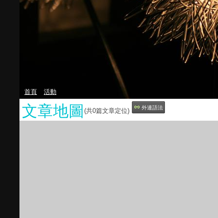
首頁
活動
文章地圖
外連語法
(共
0
篇文章定位)