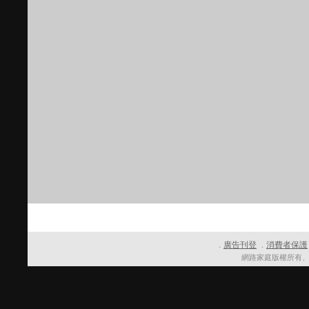
廣告刊登
消費者保護
．
．
網路家庭版權所有、轉載必究