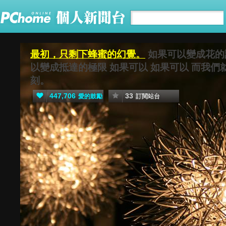
最初，只剩下蜂蜜的幻覺。
如果可以變成花的
以變成抵達的極限 如果可以 如果可以 而我
刻。
447,706
33
愛的鼓勵
訂閱站台