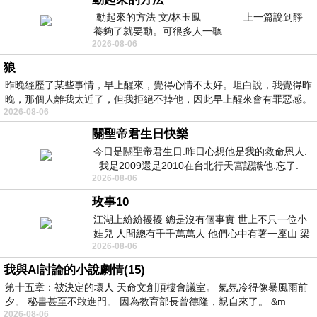
動起來的方法 文/林玉鳳 上一篇說到靜
養夠了就要動。可很多人一聽
2026-08-06
狼
昨晚經歷了某些事情，早上醒來，覺得心情不太好。坦白說，我覺得昨
晚，那個人離我太近了，但我拒絕不掉他，因此早上醒來會有罪惡感。
2026-08-06
關聖帝君生日快樂
今日是關聖帝君生日.昨日心想他是我的救命恩人.
我是2009還是2010在台北行天宮認識他.忘了.
2026-08-06
一個奇摩交友的網友學
玫事10
江湖上紛紛擾擾 總是沒有個事實 世上不只一位小
娃兒 人間總有千千萬萬人 他們心中有著一座山 梁
2026-08-06
山佛山泰華衡恆嵩 一山之高
我與AI討論的小說劇情(15)
第十五章：被決定的壞人 天命文創頂樓會議室。 氣氛冷得像暴風雨前
夕。 秘書甚至不敢進門。 因為教育部長曾德隆，親自來了。 &m
2026-08-06