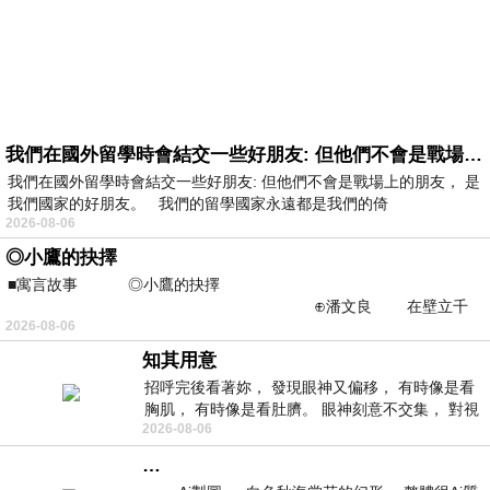
我們在國外留學時會結交一些好朋友: 但他們不會是戰場上的朋友
我們在國外留學時會結交一些好朋友: 但他們不會是戰場上的朋友， 是
我們國家的好朋友。 我們的留學國家永遠都是我們的倚
2026-08-06
◎小鷹的抉擇
■寓言故事 ◎小鷹的抉擇
⊕潘文良 在壁立千
2026-08-06
仞的懸崖上，有一座遮天蔽
知其用意
招呼完後看著妳， 發現眼神又偏移， 有時像是看
胸肌， 有時像是看肚臍。 眼神刻意不交集， 對視
2026-08-06
視線不對齊， 讓我很難不
…