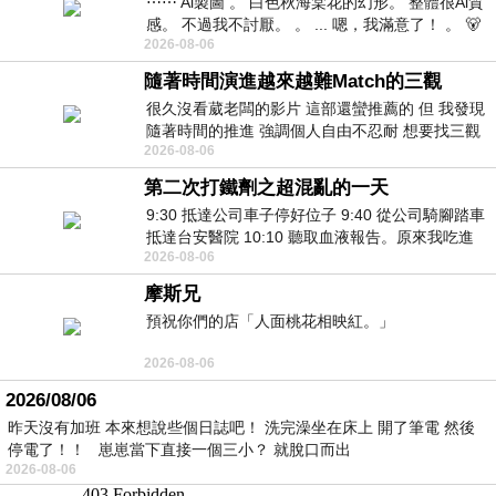
⋯⋯ Ai製圖 。 白色秋海棠花的幻形。 整體很Ai質
感。 不過我不討厭。 。 ... 嗯，我滿意了！ 。 🐻
2026-08-06
昨中
隨著時間演進越來越難Match的三觀
很久沒看葳老闆的影片 這部還蠻推薦的 但 我發現
隨著時間的推進 強調個人自由不忍耐 想要找三觀
2026-08-06
接近的不要說對象 連朋友都超
第二次打鐵劑之超混亂的一天
9:30 抵達公司車子停好位子 9:40 從公司騎腳踏車
抵達台安醫院 10:10 聽取血液報告。原來我吃進
2026-08-06
去的 B12 彌可保並非沒有吸收而是超
摩斯兄
預祝你們的店「人面桃花相映紅。」
2026-08-06
2026/08/06
昨天沒有加班 本來想說些個日誌吧！ 洗完澡坐在床上 開了筆電 然後
停電了！！ 崽崽當下直接一個三小？ 就脫口而出
2026-08-06