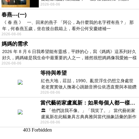
2026-08-06
時間就有「 進化論很科
春燕---(一)
《 春 燕 》 一、回來的燕子 「阿公，為什麼我的名字裡有燕？」 那
年，何春燕五歲，坐在後台戲箱上，看外公何安慶縫補一
2026-08-06
媽媽的需求
2026 年 8 月 6 日我希望能有靈感，平靜的心，寫《媽媽》這系列好久
好久，媽媽確是我生命中最重要的人之一，雖然很想媽媽像我愛她一樣
2026-08-06
等待與希望
紅色大地，莊喆，1990。亂世浮生仍想立身處世
老老實實做人撫著心跳聽音辨位依憑直覺與本能鑽
2026-08-06
向裂隙的亮處探索另一個心聲另一個共鳴的
當代藝術家盧嵐新：如果每個人都一樣，這世界該有多無聊？
🏛️ 「他們說我不像。」「我笑了。」 當代藝術家
盧嵐新在此幅兼具古典典雅與當代抽象語彙的新作
2026-08-06
中，以沈靜的藍色空間為背景，描繪了