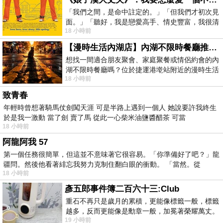
「我們之間，是命中註定的。」「但我們才初次見
面。」「聽好，我是戀愛高手、情史豐富，我很清
18 小時前
楚這種感覺，你我之間的那種感覺，現
【漫時生活內湖店】內湖不限時餐廳推薦｜捷運港墘站美食，聚餐、約會、家庭聚會首選，正餐甜點一次滿足
想找一間適合朋友聚會、家庭聚餐或情侶約會的內
湖不限時餐廳嗎？位於捷運港墘站附近的漫時生活
18 小時前
內湖店，從捷運站步行約4分鐘即可抵
致青春
年輕時曾想著騎馬仗劍闖天涯 可是半路上遇到一個人 她說要許我終生
於是我一激動 當了劍 賣了馬 從此一心柴米油鹽醬醋茶 可當
18 小時前
阿龍阿我 57
第一個任務很簡單，但這並不意味著它很容易。「你準備好了吧？」龍
疆問。然後他看著緋忘我努力克制住翻白眼的衝動。 「當然。從
18 小時前
彥五郎事件簿二百六十三:Club
重石不再只是歲月的累積，更能像標籤一般，標籤
越多，反而更能像是勳章一般，加冕著榮耀萬丈。
19 小時前
習慣一如縱容，成了再難輕輕放下的罪證