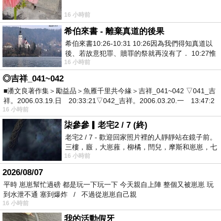
16 小時前
希伯來書 - 離棄真道的後果
希伯來書10:26-10:31 10:26因為我們得知真道以
後、若故意犯罪、贖罪的祭就再沒有了． 10:27惟
16 小時前
有戰懼等候審判和那燒滅眾敵人的烈火
◎吉祥_041~042
■潘文良著作集＞勵益品＞魚雁千里共今緣＞吉祥_041~042 ▽041_吉
祥。2006.03.19.日 20:33:21▽042_吉祥。2006.03.20.一 13:47:2
16 小時前
柒參參▎老宅2 / 7 (終)
老宅2 / 7 - 歡迎回家照片裡的人靜靜站在鏡子前。
三樓，廄，大崽蕥，柳橘，閆兒，摩斯和崽崽，七
16 小時前
個人整整齊齊地站在鏡框之外，如同
2026/08/07
平時 崽崽幫忙過磅 都是玩一下玩一下 今天親自上陣 整個又被崽崽 玩
到水泄不通 塞到爆炸 / 不過從崽崽自己親
16 小時前
我的活動假牙