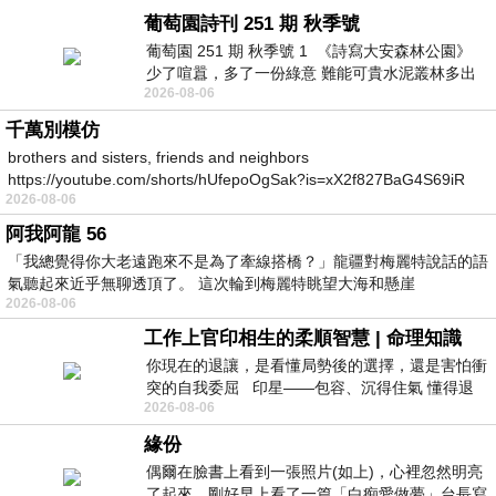
葡萄園詩刊 251 期 秋季號
葡萄園 251 期 秋季號 1 《詩寫大安森林公園》
少了喧囂，多了一份綠意 難能可貴水泥叢林多出
2026-08-06
一
千萬別模仿
brothers and sisters, friends and neighbors
https://youtube.com/shorts/hUfepoOgSak?is=xX2f827BaG4S69iR
2026-08-06
https
阿我阿龍 56
「我總覺得你大老遠跑來不是為了牽線搭橋？」龍疆對梅麗特說話的語
氣聽起來近乎無聊透頂了。 這次輪到梅麗特眺望大海和懸崖
2026-08-06
工作上官印相生的柔順智慧 | 命理知識
你現在的退讓，是看懂局勢後的選擇，還是害怕衝
突的自我委屈 印星——包容、沉得住氣 懂得退
2026-08-06
一步觀察，不會
緣份
偶爾在臉書上看到一張照片(如上)，心裡忽然明亮
了起來。剛好早上看了一篇「白痴愛做夢」台長寫