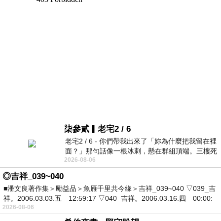
柒參貳▎老宅2 / 6
老宅2 / 6 - 你們帶我出來了「妳為什麼把我留在裡
面？」那句話像一根冰刺，懸在群組頂端。三樓死
2026-08-06
死盯著照片裡的人。那個人確實站在
◎吉祥_039~040
■潘文良著作集＞勵益品＞魚雁千里共今緣＞吉祥_039~040 ▽039_吉
祥。2006.03.03.五 12:59:17 ▽040_吉祥。2006.03.16.四 00:00:
2026-08-06