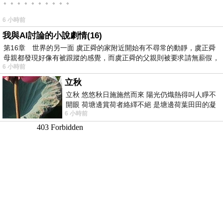
。。。。。。。。。。
6 小時前
我與AI討論的小說劇情(16)
第16章 世界的另一面 虞正舜的家附近開始有不尋常的動靜，虞正舜
母親都發現好像有被跟蹤的感覺，而虞正舜的父親則被要求請無薪假，
6 小時前
立秋
立秋 悠悠秋日施施然而來 陽光仍熾熱得叫人睜不
開眼 荷塘邊賞荷者絡繹不絕 是塘邊荷葉田田的凝
6 小時前
望 風中飄逸的是映日荷花別樣紅