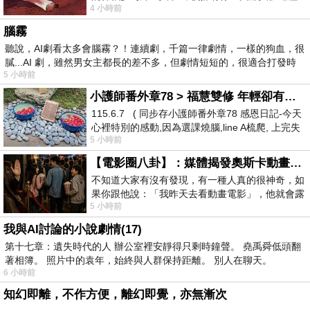
4 小時前
驚世駭俗的神通法門 也未必讀
腦霧
聽說，AI劇看太多會腦霧？！連續劇，千篇一律劇情，一樣的狗血，很
膩...AI 劇，雖然男女主都長的差不多，但劇情短短的，很適合打發時
5 小時前
小護師番外章78 > 福慧雙修 年輕卻有個老靈魂 ㄑ金剛經〉podcast
115.6.7 ( 同步存小護師番外章78 感恩日記-今天
心裡特別的感動,因為選課燒腦,line A梳爬, 上完失
5 小時前
智課的她,特來傾
【電影圈八卦】：媒體揭發奧斯卡動畫項目投票醜聞！好萊塢為什麼看不起動畫電影？
不知道大家有沒有發現，有一種人真的很神奇，如
果你跟他說：「我昨天去看動畫電影」，他就會露
5 小時前
出一種慈祥的微笑，然後問你是不是陪小
我與AI討論的小說劇情(17)
第十七章：遺失時代的人 辦公室裡安靜得只剩時鐘聲。 堯禹舜低頭翻
著相簿。 照片中的袁年，始終與人群保持距離。 別人在聊天。
6 小時前
知幻即離，不作方便，離幻即覺，亦無漸次