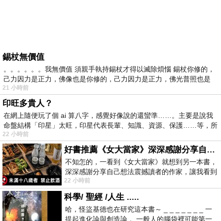
錫杖無價值
。。。。。。我無價值 須親手執持錫杖才得以滅除煩惱 錫杖你修的，
己力因力是正力，佛像也是你修的，己力因力是正力，佛光普照也是
21 小時前
印旺多貴人？
在網上隨便玩了個 ai 算八字，感覺好像說的還蠻準……。主要是說我
命盤結構「印星」太旺，印星代表長輩、知識、資源、保護……等，所
22 小時前
好書推薦《女大當家》深深感謝分享自己想法震撼讀者的作家，讓我看到不同樣貌的家庭！
不知怎的，一看到《女大當家》就想到另一本書，
深深感謝分享自己想法震撼讀者的作家，讓我看到
22 小時前
不同樣貌的家庭！ 《女大
科學/ 聖經 /人生 .....
哈，怪盜基德也在研究這本書～ _ _ _ _ _ _ _ 一
提起進化論與創造論， 一般人的腦袋裡可能第一