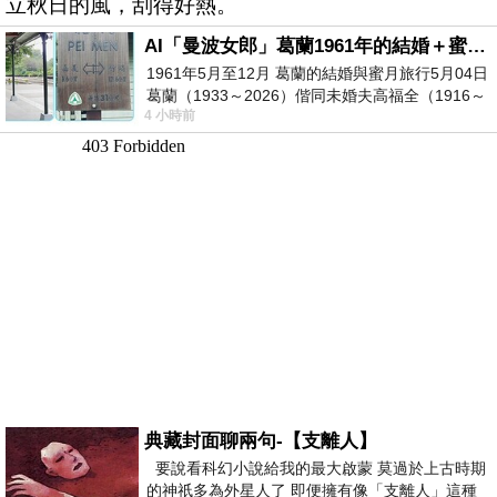
立秋日的風，刮得好熱。
AI「曼波女郎」葛蘭1961年的結婚＋蜜月旅行 #戀上老電影 #葛蘭 #粟子
1961年5月至12月 葛蘭的結婚與蜜月旅行5月04日
葛蘭（1933～2026）偕同未婚夫高福全（1916～
4 小時前
2004）乘郵輪赴倫敦6月15日於英國倫敦St.S
典藏封面聊兩句-【支離人】
要說看科幻小說給我的最大啟蒙 莫過於上古時期
的神祇多為外星人了 即便擁有像「支離人」這種