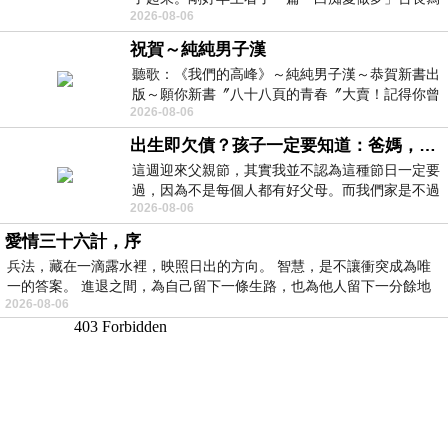
2026-08-06
的貼文，在回顧年輕時瘋狂愛上
祝賀～純純男子漢
聽歌：《我們的高峰》～純純男子漢～恭賀新書出
版～願你新書〞八十八頁的青春〞大賣！記得你曾
2026-08-06
經在我的版留言…「好讚的圖^^感覺大家
出生即欠債？孩子一定要知道：爸媽，其實我不欠你們
這週迎來父親節，其實我並不認為這種節日一定要
過，因為不是每個人都有好父母。而我們家是不過
2026-08-06
節的，平時也沒什麼儀式感，生活趨近冷
愛情三十六計，序
兵法，藏在一滴露水裡，映照日出的方向。 智慧，是不讓衝突成為唯
一的答案。 進退之間，為自己留下一條生路，也為他人留下一分餘地
2026-08-06