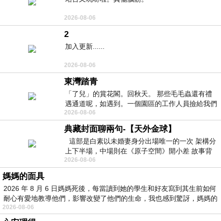
2026-08-06
2
加入更新......
2026-08-06
東灣踏青
「了兒」的賞花閣。回秋天。 那些毛毛蟲還有禮
遇通道呢，如遇到。一個園區的工作人員撿給我們
2026-08-06
細賞。
典藏封面聊兩句-【天外金球】
這部是白素以未婚妻身分出場唯一的一次 架構分
上下半場，中場則在《原子空間》開小差 故事背
2026-08-06
景影射西藏境外流亡 地下組織
媽媽的面具
2026 年 8 月 6 日媽媽死後，每當讀到她的學生和好友寫到其生前如何
耐心有愛地教導他們，影響改變了他們的生命，我也感到驚訝，媽媽的
2026-08-06