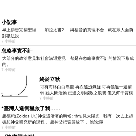
小記事
早上禱告完翻聖經 加拉太書2 與福音的真理不合 就在眾人面前
對磯法說
7 小時前
忽略事實不計
大部分的政治意見和社會溝通意見，都是在忽略事實不計的情況下形成
的。
7 小時前
終於立秋
可有海豚白白靠攏 再次遙迢氣旋 可再饒過一遍窮
弱 雖人間活動 已達文明極致之浪費 但又何干質樸
7 小時前
者 只能白白陪葬
*臺灣人造衛星救了我……
趙德恕(Zoldos Ur.)神父還活著的時候: 他怕見太陽光 我有一次去上趙
德恕神父研究所的課程， 趙神父把窗簾放下， 他說:陽
7 小時前