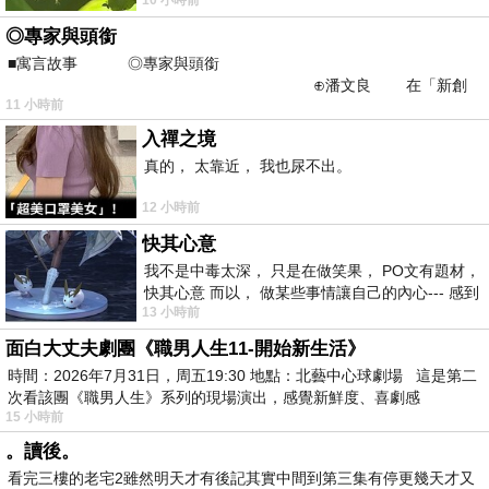
不是我的工作啊。 真
◎專家與頭銜
■寓言故事 ◎專家與頭銜
⊕潘文良 在「新創
11 小時前
之谷」裡——
入禪之境
真的， 太靠近， 我也尿不出。
12 小時前
快其心意
我不是中毒太深， 只是在做笑果， PO文有題材，
快其心意 而以， 做某些事情讓自己的內心--- 感到
13 小時前
愉快。
面白大丈夫劇團《職男人生11-開始新生活》
時間：2026年7月31日，周五19:30 地點：北藝中心球劇場 這是第二
次看該團《職男人生》系列的現場演出，感覺新鮮度、喜劇感
15 小時前
。讀後。
看完三樓的老宅2雖然明天才有後記其實中間到第三集有停更幾天才又