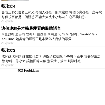
藍玫友4
吾老三師兄吾老三師兄 每個人都是一部大藏經 每個心房都是一座寺院
每個視事都是一個觀想 不論大大或小小都自在 心不拘於形
20 小時前
這個連結是本豬最愛看的肢體語言
✳️모델이 고급차 옆에서 포즈를 취하고 있다.✳️ "윤아 , YunAh" ✳️ -
YouTube 她具備的展現正是本豬為人所缺的最愛
20 小時前
藍玫友3
玫師妹玫師妹 妳在忙什麼？ 滿院子裡瞎跑 小蟑螂不礙事 培養好生之
德 放牠一條小命 讓牠回歸自然 別殺生，放生 別讓牠進
21 小時前