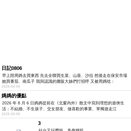
日記0806
早上陪周媽去買東西 先去全聯買生菜、山葵、沙拉 然後走在保安市場
她買番茄、南瓜子 我與認識的攤販大姊們打招呼 又被周媽唸：
2026-08-06
媽媽的優點
2026 年 8 月 6 日媽媽從前在《北窗內外》散文中寫到理想的遊俠生
活：不結婚、不生孩子、交女朋友、做喜歡的事業、單獨遊走江
2026-08-06
湖⋯⋯，
3
站台又玩嘢啦。真傷腦筋。