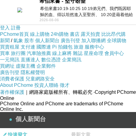
希伯來書 - 堅守盼望
希伯來書10:19-10:25 10:19弟兄們、我們既因耶
穌的血、得以坦然進入至聖所、 10:20是藉着他給
2026-08-06
我們開了一條又新又活的路從幔子經過
登入
註冊
PChome首頁
線上購物
24h購物
書店
露天拍賣
比比昂代購
新聞
/
氣象
股市
個人新聞台
廣告刊登
加入聯播網
全球購物
買賣租屋
支付連
國際連
Pi 拍錢包
旅遊
服務中心
買車
旅行團
汽車險推薦
線上麻將
雜誌
星座命理
會員中心
一元簡訊
直播達人
數位憑證
企業簡訊
買網址
虛擬主機
企業郵件
廣告刊登
隱私權聲明
消費者保護
兒童網路安全
About PChome
投資人聯絡
徵才
著作權保護
｜網路家庭版權所有、轉載必究
‧Copyright PChome
Online
PChome Online and PChome are trademarks of PChome
Online Inc.
個人新聞台
快速發文
最新文章