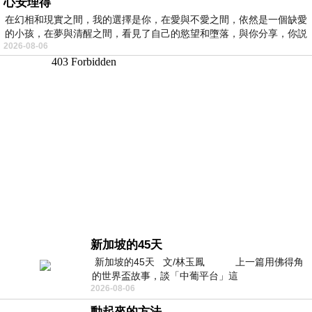
心安理得
在幻相和現實之間，我的選擇是你，在愛與不愛之間，依然是一個缺愛
的小孩，在夢與清醒之間，看見了自己的慾望和墮落，與你分享，你説
2026-08-06
新加坡的45天
新加坡的45天 文/林玉鳳 上一篇用佛得角
的世界盃故事，談「中葡平台」這
2026-08-06
動起來的方法