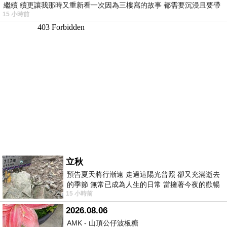
繼續 續更讓我那時又重新看一次因為三樓寫的故事 都需要沉浸且要帶
15 小時前
有
立秋
預告夏天將行漸遠 走過這陽光普照 卻又充滿逝去
的季節 無常已成為人生的日常 當擁著今夜的歡暢
15 小時前
舒心 轉眼驟成昨日 而明晨 太陽
2026.08.06
AMK - 山頂公仔波板糖