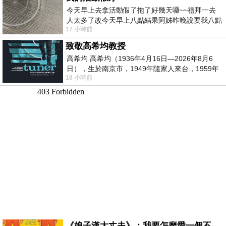
今天早上去拿活動假了拖了好幾天囉~~禮拜一去
人太多了改今天早上八點結果阿姊昨晚說要我八點
17 小時前
去西螺農會~回到莿桐都8點半多了
致敬高希均教授
高希均 高希均（1936年4月16日—2026年8月6
日），生於南京市，1949年隨家人來台，1959年
18 小時前
赴美深造並取得經濟發展博士學位。曾任
《娘子漢大丈夫》：我要怎麼愛一個不存在的人？