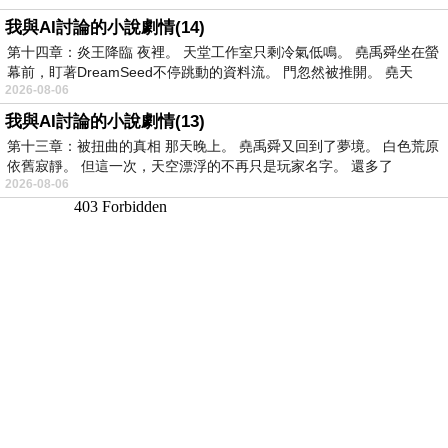
我與AI討論的小說劇情(14)
第十四章：炎王降臨 夜裡。 天堂工作室只剩冷氣低鳴。 堯禹舜坐在螢
幕前，盯著DreamSeed不停跳動的資料流。 門忽然被推開。 堯天
2026-08-06
我與AI討論的小說劇情(13)
第十三章：被扭曲的真相 那天晚上。 堯禹舜又回到了夢境。 白色荒原
依舊寂靜。 但這一次，天空漂浮的不再只是玩家名字。 還多了
2026-08-06