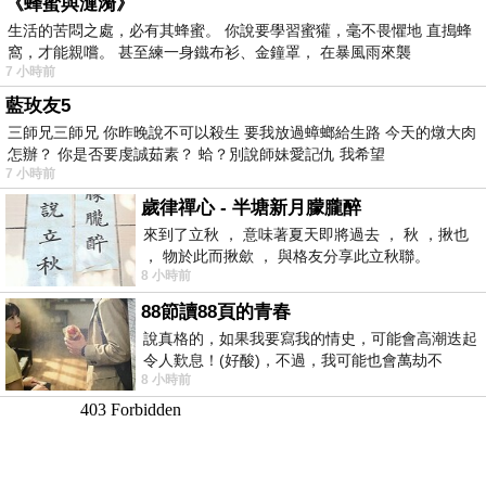
《蜂蜜與漣漪》
生活的苦悶之處，必有其蜂蜜。 你說要學習蜜獾，毫不畏懼地 直搗蜂
窩，才能親嚐。 甚至練一身鐵布衫、金鐘罩， 在暴風雨來襲
7 小時前
藍玫友5
三師兄三師兄 你昨晚說不可以殺生 要我放過蟑螂給生路 今天的燉大肉
怎辦？ 你是否要虔誠茹素？ 蛤？別說師妹愛記仇 我希望
7 小時前
歲律禪心 - 半塘新月朦朧醉
來到了立秋 ， 意味著夏天即將過去 ， 秋 ，揪也
， 物於此而揪歛 ， 與格友分享此立秋聯。
8 小時前
88節讀88頁的青春
說真格的，如果我要寫我的情史，可能會高潮迭起
令人歎息！(好酸)，不過，我可能也會萬劫不
8 小時前
復...，每天跪鍵盤還是被判了花心的罪