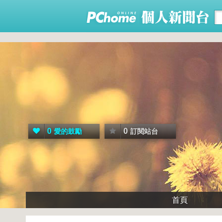
0
0
愛的鼓勵
訂閱站台
首頁