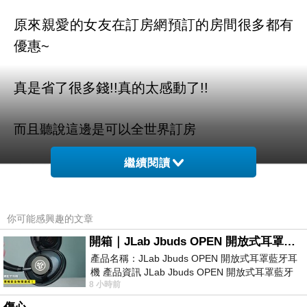
原來親愛的女友在訂房網預訂的房間很多都有
優惠~
真是省了很多錢!!真的太感動了!!
而且聽說這邊是可以全世界訂房
繼續閱讀
也太方便了吧！！不用在那邊找翻譯啦ＱＱ
京都二條城神泉苑之宿度假屋 (Kyoto Nijojo
你可能感興趣的文章
Shinnsenen no Yado) 的介紹在下面
開箱｜JLab Jbuds OPEN 開放式耳罩藍牙耳機 - 設計美學，輕巧、透氣、環境音全物理達成！
產品名稱：JLab Jbuds OPEN 開放式耳罩藍牙耳
如果有興趣到這附近玩的，不妨可以看看喔！
機 產品資訊 JLab Jbuds OPEN 開放式耳罩藍牙
8 小時前
耳機評語：非常有特色，值得喜愛美型工