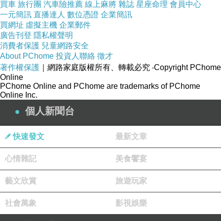
買車
旅行團
汽車險推薦
線上麻將
雜誌
星座命理
會員中心
一元簡訊
直播達人
數位憑證
企業簡訊
買網址
虛擬主機
企業郵件
廣告刊登
隱私權聲明
消費者保護
兒童網路安全
About PChome
投資人聯絡
徵才
著作權保護
｜網路家庭版權所有、轉載必究
‧Copyright PChome
Online
PChome Online and PChome are trademarks of PChome
Online Inc.
個人新聞台
快速發文
最新文章
心情雜記
美食饗宴
藝文欣賞
旅遊玩家
社會萬象
影視娛樂