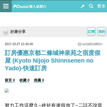
好康分享
訂閱
我的
2017-10-27 21:42:40
se2a92cb801n
訂房優惠京都二條城神泉苑之宿度假
屋 (Kyoto Nijojo Shinnsenen no
Yado)-快速訂房
留言 0
收藏 0
推薦 0
努力工作這麼久~終於有連假放了~二話不說當