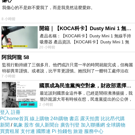
傷心
以下是 京都二條城神泉苑之宿度假屋 (Kyoto
我傷心的不是妳不愛我了，而是我竟然這麼愛妳。
Nijojo Shinnsenen no Yado) 的介紹 如果也跟我
8 小時前
一樣喜歡不妨看看喔!
開箱｜【KOCA科卡】Dusty Mini 1 無線手持吸塵器
產品名稱：【KOCA科卡】Dusty Mini 1 無線手持
PS.若您家裡有0~4歲的小朋友，
點我進入索取免
吸塵器 產品資訊 【KOCA科卡】Dusty Mini 1 無
費《迪士尼美語世界試用包》
20 小時前
線手持吸塵器評語： 能吸、能吹兼具兩
阿我阿龍 58
監視行動持續了三個多月。他們或許只需一半的時間就能完成，但梅麗
↓↓↓限量特優價格按鈕↓↓↓
特卻異常謹慎。或者說，比平常更謹慎。她找到了一艘特工處停泊在
7 小時前
國票成為民進黨掏空對象，財政部選擇性失憶
最近談到國票金這件事，已經是鬧得沸沸揚揚，我
替許崑源大哥有時候在想，民進黨提出的公公併，
2 小時前
其實就是想要國庫通黨庫，鬧出最大的醜
登入
註冊
PChome首頁
線上購物
24h購物
書店
露天拍賣
比比昂代購
新聞
/
氣象
股市
個人新聞台
廣告刊登
加入聯播網
全球購物
買賣租屋
支付連
國際連
Pi 拍錢包
旅遊
服務中心