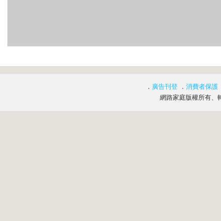
．
廣告刊登
．
消費者保護
網路家庭版權所有、轉載必究 