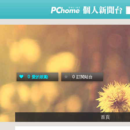
0
0
愛的鼓勵
訂閱站台
首頁