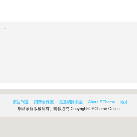
 ~
．
廣告刊登
．
消費者保護
．
兒童網路安全
．
About PChome
．
徵才
網路家庭版權所有、轉載必究 Copyright© PChome Online