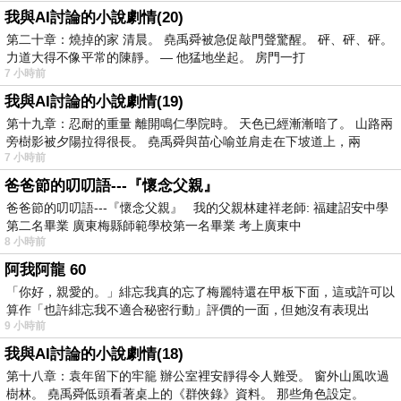
我與AI討論的小說劇情(20)
第二十章：燒掉的家 清晨。 堯禹舜被急促敲門聲驚醒。 砰、砰、砰。
力道大得不像平常的陳靜。 — 他猛地坐起。 房門一打
7 小時前
我與AI討論的小說劇情(19)
第十九章：忍耐的重量 離開鳴仁學院時。 天色已經漸漸暗了。 山路兩
旁樹影被夕陽拉得很長。 堯禹舜與苗心喻並肩走在下坡道上，兩
7 小時前
爸爸節的叨叨語---『懷念父親』
爸爸節的叨叨語---『懷念父親』 我的父親林建祥老師: 福建詔安中學
第二名畢業 廣東梅縣師範學校第一名畢業 考上廣東中
8 小時前
阿我阿龍 60
「你好，親愛的。」緋忘我真的忘了梅麗特還在甲板下面，這或許可以
算作「也許緋忘我不適合秘密行動」評價的一面，但她沒有表現出
9 小時前
我與AI討論的小說劇情(18)
第十八章：袁年留下的牢籠 辦公室裡安靜得令人難受。 窗外山風吹過
樹林。 堯禹舜低頭看著桌上的《群俠錄》資料。 那些角色設定。