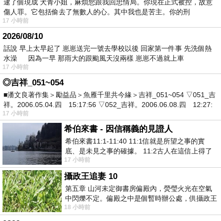
逮了個現成 犬青小姐，麻煩您跟我回忠情局。你現在正式被控，故意
傷人罪。它包括偷去了無數人的心。其中我也是苦主。你的刑
17 小時前
2026/08/10
話說 早上太早起了 崽崽送完一號去學校以後 回家第一件事 先洗個熱
水澡 因為一早 那雨大的跟颱風天沒兩樣 崽崽不過就上車
17 小時前
◎吉祥_051~054
■潘文良著作集＞勵益品＞魚雁千里共今緣＞吉祥_051~054 ▽051_吉
祥。2006.05.04.四 15:17:56 ▽052_吉祥。2006.06.08.四 12:27:
17 小時前
希伯來書 - 因信稱義的見證人
希伯來書11:1-11:40 11:1信就是所望之事的實
底、是未見之事的確據。 11:2古人在這信上得了
17 小時前
美好的證據。 11:3我們因着信、就知道
攝政王追妻 10
第五章 山河未定御書房偏殿內，熒瑩火光在空氣
中閃爍不定。偏殿之中是個暫時辦公處，供攝政王
18 小時前
於皇宮內廷裡處理公務已然很多年。房內