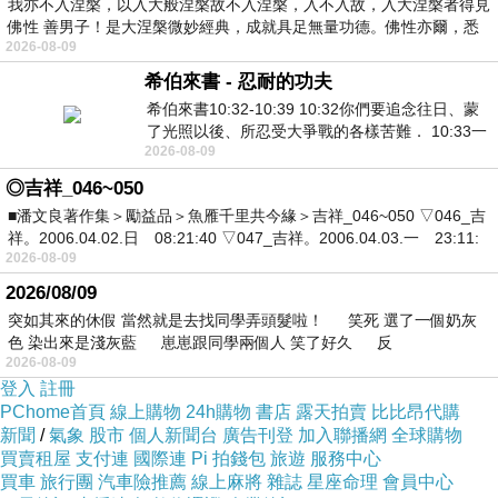
我亦不入涅槃，以入大般涅槃故不入涅槃，入不入故，入大涅槃者得見
佛性 善男子！是大涅槃微妙經典，成就具足無量功德。佛性亦爾，悉
2026-08-09
希伯來書 - 忍耐的功夫
希伯來書10:32-10:39 10:32你們要追念往日、蒙
了光照以後、所忍受大爭戰的各樣苦難． 10:33一
2026-08-09
面被毀謗、遭患難、成了戲景、叫眾人
◎吉祥_046~050
■潘文良著作集＞勵益品＞魚雁千里共今緣＞吉祥_046~050 ▽046_吉
祥。2006.04.02.日 08:21:40 ▽047_吉祥。2006.04.03.一 23:11:
2026-08-09
2026/08/09
突如其來的休假 當然就是去找同學弄頭髮啦！ 笑死 選了一個奶灰
色 染出來是淺灰藍 崽崽跟同學兩個人 笑了好久 反
2026-08-09
登入
註冊
PChome首頁
線上購物
24h購物
書店
露天拍賣
比比昂代購
新聞
/
氣象
股市
個人新聞台
廣告刊登
加入聯播網
全球購物
買賣租屋
支付連
國際連
Pi 拍錢包
旅遊
服務中心
買車
旅行團
汽車險推薦
線上麻將
雜誌
星座命理
會員中心