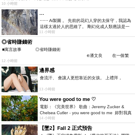
10 小時前
…
⋯⋯ Ai製圖 。 先前的花幻人穿的太保守，我認為
這樣太過於人的思維了。 剛幻化成人類應該是一
11 小時前
絲不掛吧？ 當然這樣是創不出
◎省時賺錢術
■寓言故事 ◎省時賺錢術
⊕潘文良 在一個繁
12 小時前
華的商業街上，有兩家傳統
邊界感
會流汗、 會讓人更想靠近的女孩。 上禮拜，
13 小時前
You were good to me ♡
電影：《完美世界》 歌曲：Jeremy Zucker &
Chelsea Cutler - you were good to me 妳對我真
14 小時前
好 因
【墜2】Fall 2 正式預告