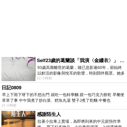
Self23歲的葛蘭談「我演〈金縷衣〉」 #戀上老電影 #粟子 #葛蘭
93歲高壽離世的葛蘭，雖已息影逾60年，卻始終
以鮮活的影像與悅耳的歌聲，時刻陪伴觀眾。她多
22 小時前
才多藝、陽光開朗的形象，不僅保留在電影
日記0809
早上下雨下呀下的不想出門 就吃一包科學麵 跟一包巧克力餅乾 早餐便
草草了事 中午我煮了炒白菜、鱈魚丸湯 雙子J煮了乾麵 中餐也
22 小時前
感謝陌生人
拉著小拉車上賣場，為即將到來的中元節預作準