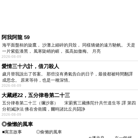
阿我阿龍 59
海平面盤桓的旋鷹， 沙灘上細碎的貝殼， 同樣矯健的遠方馳帆。 天是
一片紫藍漆黑， 風寒陡峭的崕， 孤高如傲梅。 月亮
2026-08-09
愛情三十六計，借刀殺人
歲月替我說出了答案。 那些沒有勇氣告白的日子，最後都被時間翻譯
成思念。 原來等待，也是一種深情。
2026-08-09
大藏經22，五分律卷第二十三
五分律卷第二十三（彌沙塞） 宋罽賓三藏佛陀什共竺道生等 譯 第四
分初滅諍法 佛在舍衛國，爾時諸比丘共鬪諍
2026-08-09
◎偷懶的風車
■寓言故事 ◎偷懶的風車