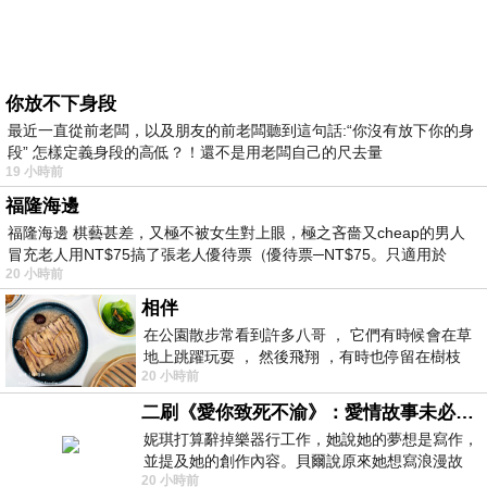
你放不下身段
最近一直從前老闆，以及朋友的前老闆聽到這句話:“你沒有放下你的身
段” 怎樣定義身段的高低？！還不是用老闆自己的尺去量
19 小時前
福隆海邊
福隆海邊 棋藝甚差，又極不被女生對上眼，極之吝嗇又cheap的男人
冒充老人用NT$75搞了張老人優待票（優待票─NT$75。只適用於
20 小時前
相伴
在公園散步常看到許多八哥 ， 它們有時候會在草
地上跳躍玩耍 ， 然後飛翔 ，有時也停留在樹枝
20 小時前
上，它們身軀是咖啡色的，鳥喙是黃色
二刷《愛你致死不渝》：愛情故事未必是浪漫故事
妮琪打算辭掉樂器行工作，她說她的夢想是寫作，
並提及她的創作內容。貝爾說原來她想寫浪漫故
20 小時前
事，妮琪回應：「不是浪漫故事，是愛情