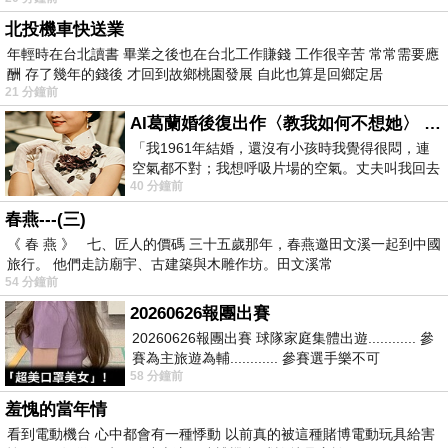
北投機車快送業
年輕時在台北讀書 畢業之後也在台北工作賺錢 工作很辛苦 常常需要應
酬 存了幾年的錢後 才回到故鄉桃園發展 自此也算是回鄉定居
21 分鐘前
AI葛蘭婚後復出作〈教我如何不想她〉 #戀上老電影 #葛蘭 #粟子
「我1961年結婚，還沒有小孩時我覺得很悶，連
空氣都不對；我想呼吸片場的空氣。丈夫叫我回去
40 分鐘前
試試看……拍了〈教我如何不想她〉（1963
春燕---(三)
《 春 燕 》 七、匠人的價碼 三十五歲那年，春燕邀田文溪一起到中國
旅行。 他們走訪廟宇、古建築與木雕作坊。田文溪常
54 分鐘前
20260626報團出賽
20260626報團出賽 球隊家庭集體出遊............ 參
賽為主旅遊為輔............ 參賽選手樂不可
58 分鐘前
支............ 賽前旅遊
羞愧的當年情
看到電動機台 心中都會有一種悸動 以前真的被這種賭博電動玩具給害