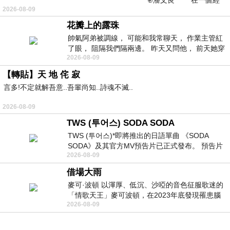
⊕潘文良 在一個經
2026-08-09
常颳風的山丘上—&m
花瓣上的露珠
帥氣阿弟被調線， 可能和我常聊天， 作業主管紅
了眼， 阻隔我們隔兩邊。 昨天又問他， 前天她穿
2026-08-09
什麼顏色衣服， 不經
【轉貼】天 地 侘 寂
言多!不定就解吾意..吾輩尚知..詩魂不滅..
2026-08-09
TWS (투어스) SODA SODA
TWS (투어스)*即將推出的日語單曲 《SODA
SODA》及其官方MV預告片已正式發布。 預告片
2026-08-09
一經發布， 就引發了粉絲們對這次夏季回
借場大雨
麥可·波頓 以渾厚、低沉、沙啞的音色征服歌迷的
「情歌天王」麥可波頓，在2023年底發現罹患腦
2026-08-09
瘤「祈禱早日康復，一切都好」。