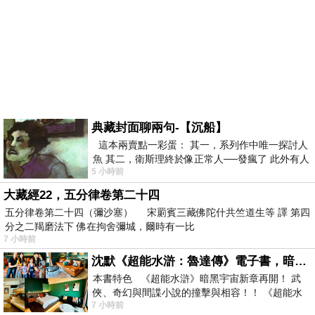
典藏封面聊兩句-【沉船】
這本兩賣點一彩蛋： 其一，系列作中唯一探討人
魚 其二，衛斯理終於像正常人──發瘋了 此外有人
5 小時前
在南極打死北極熊（@《地心
大藏經22，五分律卷第二十四
五分律卷第二十四（彌沙塞） 宋罽賓三藏佛陀什共竺道生等 譯 第四
分之二羯磨法下 佛在拘舍彌城，爾時有一比
7 小時前
沈默《超能水滸：魯達傳》電子書，暗黑宇宙新章，一一五年八月璀璨上架！
本書特色 《超能水滸》暗黑宇宙新章再開！ 武
俠、奇幻與間諜小說的撞擊與相容！！ 《超能水
7 小時前
滸》系列第四部變幻登場