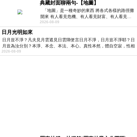
典藏封面聊兩句-【地圖】
「地圖」是一種奇妙的東西 將各式各樣的路徑攤
開來 有人看見危機、有人看見財富、有人看見…
2026-08-09
從中可以發掘出不同的
日月光明如來
日月豈不淨？凡夫見月雲遮見日雲障便言日月不淨，日月豈不淨耶？日
月豈為汝分別？本淨、本念、本法、本心。真性本然，體自空寂，性相
2026-08-09