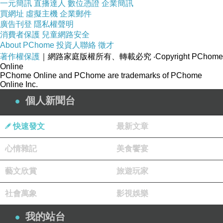
一元簡訊
直播達人
數位憑證
企業簡訊
買網址
虛擬主機
企業郵件
廣告刊登
隱私權聲明
消費者保護
兒童網路安全
About PChome
投資人聯絡
徵才
著作權保護
｜網路家庭版權所有、轉載必究
‧Copyright PChome
Online
PChome Online and PChome are trademarks of PChome
Online Inc.
個人新聞台
快速發文
最新文章
心情雜記
美食饗宴
藝文欣賞
旅遊玩家
社會萬象
影視娛樂
我的站台