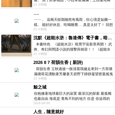
備。 買了好多物品，小拉車裝滿滿，上頭還堆兩
23 小時前
紙箱。 雖辛苦了點，這點程度我一個人搬
….
⋯⋯ 。 這兩天假期雖然有風雨，但心境是如圖一
樣。 能好好休息、吃喝睡覺.... 真是太好了！ 回想
23 小時前
起來，以前根本就很難有這
沈默《超能水滸：魯達傳》電子書，暗黑宇宙新章，一一五年八月璀璨上架！
本書特色 《超能水滸》暗黑宇宙新章再開！ 武
俠、奇幻與間諜小說的撞擊與相容！！ 《超能水
23 小時前
滸》系列第四部
2026 8 7 荷韻生香 ( 新詩)
荷韻生香 立秋過後一個清晨我健走來到一方荷塘
滿塘荷花湧動著芳馨蒼天碧野下靜靜凝望密葉搖曳
23 小時前
幽泉中復有蛙鳴嘓嘓水波裡搖曳
鯨之城
你抱擁著地球最巨大的寂寞 最深沉的探索 最孤獨
也最自由 海底是 青鳥不到的地方 但是 你追尋的
2026-08-09
幸福 可以比珍珠更
人生，隨意就好