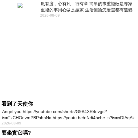
風有度，心有尺；行有章 簡單的事重複做是專家
重複的事用心做是贏家 生活無論怎麼選都有遺憾
2026-08-09
所以開心就好 生活不會辜負認真
看到了天使你
Angel you https://youtube.com/shorts/G9B4XR4ovgs?
is=TzCHOnvmPBPshnNa https://youtu.be/nNdi4hche_s?is=nDIAqAk
2026-08-09
要坐實它嗎?