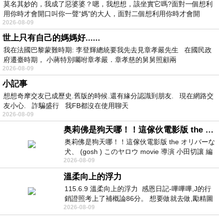
莫名其妙的，我成了惡婆婆？嗯，我想想，該坐實它嗎?面對一個想利
用你時才會開口叫你一聲“媽"的大人，面對二個想利用你時才會開
2026-08-09
世上只有自己的媽媽好......
我在法國巴黎蒙難時期: 李登輝總統要我先去見章孝嚴先生 在國民政
府遷臺時期， 小蔣特別囑咐章孝嚴．章孝慈的舅舅照顧兩
2026-08-09
小記事
想想奇摩交友已成歷史.舊版的時候.還有緣分認識到朋友. 現在網路交
友小心. 詐騙盛行 我FB都沒在使用聊天
2026-08-09
奥莉佛是狗天哪！！這傢伙電影版 the オリバーな犬、 (gosh ) このヤロウ movie
奥莉佛是狗天哪！！這傢伙電影版 the オリバーな
犬、 (gosh ) このヤロウ movie 導演 小田切讓 編
2026-08-09
劇: 小田切讓 主演: 小田切讓
溫柔向上的浮力
115.6.9 溫柔向上的浮力 感恩日記-嗶嗶嗶,J的行
銷證照考上了補概論86分。 想要做就去做,勵精圖
2026-08-09
治大成功,也是表法,堅持和努力