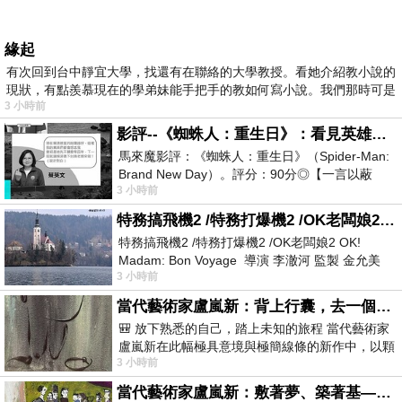
緣起
有次回到台中靜宜大學，找還有在聯絡的大學教授。看她介紹教小說的
現狀，有點羨慕現在的學弟妹能手把手的教如何寫小說。我們那時可是
3 小時前
影評--《蜘蛛人：重生日》：看見英雄的孤獨與重生
馬來魔影評：《蜘蛛人：重生日》（Spider-Man:
Brand New Day）。評分：90分◎【一言以蔽
3 小時前
之】：一個失去一切的英雄，學會放下孤獨、
特務搞飛機2 /特務打爆機2 /OK老闆娘2 OK! Madam: Bon Voyage
特務搞飛機2 /特務打爆機2 /OK老闆娘2 OK!
Madam: Bon Voyage 導演 李澈河 監製 金允美
3 小時前
劇本 申鉉成 主演 嚴正化 朴誠雄
當代藝術家盧嵐新：背上行囊，去一個沒有人認識你的地方——看風景，也遇見渴望出發的自己
🎒 放下熟悉的自己，踏上未知的旅程 當代藝術家
盧嵐新在此幅極具意境與極簡線條的新作中，以顆
3 小時前
粒感豐富的灰綠粗糙背景，搭配凝練且具
當代藝術家盧嵐新：敷著夢、築著基——讓筆觸成為存在過的證據，將相遇的溫度熔鑄成新的模樣