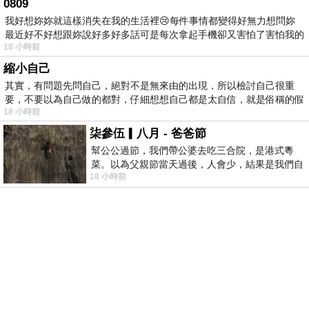
0809
我好想妳妳就這樣消失在我的生活裡😢每件事情都變得好無力想問妳
最近好不好想跟妳說好多好多話可是每次拿起手機卻又害怕了害怕我的
18 小時前
出現
縮小自己
其實，有問題先問自己，絕對不是無來由的出現，所以檢討自己很重
要，不要以為自己做的都對，仔細想想自己都是太自信，就是俗稱的假
18 小時前
柒參伍▎八月 - 爸爸節
幫公公過節，我們帶公婆去吃三合院，是港式粵
菜。以為父親節當天過後，人會少，結果是我們自
18 小時前
己想多了。人陸續地進，滿滿都是人，個人