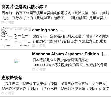
喪屍片也是現代啟示錄？
因為前一篇寫了韓國導演延尚昊編劇的電視劇《氣體人第一號》，終於
去把一直放在心上的《屍速禁區》給看了。 《屍速禁區》是延尚昊20
20 小時前
coming soon.....
說好今年一定會看到的劇又延遲了 感覺GMM的執
行能力有問題啊🫩 想看自己家CP演戲竟是如此奢
21 小時前
侈的事 GMM你說看看啊😑 先把劇放
Madonna Album Japanese Edition ｜瑪丹娜專輯們2026年日本版重發系列
日本應該是全世界少數會對瑪丹娜做
COLLECTION系列型銷售的國家，連娜姊的母國
21 小時前
美國都沒對她這樣過，這全拜在他們到現在唱片
應放於後念
（我生已盡）我已修不復更修（後悟）感冒已修不復更修（梵行已立）
我已證不復更證（後悟）（所作已辦）我已知不復更知（後悟）你又受
21 小時前