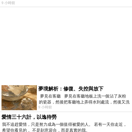
9 小時前
夢境解析：修復、失控與放下
夢見在客廳 夢見在客廳地板上洗一個沾了灰粉
的瓷器，然後把客廳地上弄得水到處流，然後又洗
9 小時前
一頂棒球潮帽，後來發現帽
愛情三十六計，以逸待勞
我不追趕愛情，只是努力成為一個值得被愛的人。 若有一天你走近，
希望你看見的， 不是刻意迎合，而是真實的我。