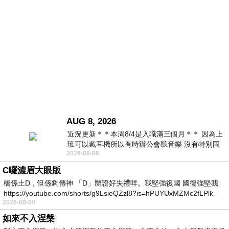
AUG 8, 2026
近況更新＊＊本周8/4是入職滿三個月＊＊ 因為上
班可以戴耳機所以有時辦公會聽音樂 沒有特別固
2026-08-09
定哪天但就是一周某一天會固定聽'90
C囉濃眉大眼版
橋係土D，但係夠傳神 「D」辦證好失禮咩。我堅強復國 國復強堅我
https://youtube.com/shorts/g9LsieQZzl8?is=hPUYUxMZMc2fLPlk
2026-08-09
如來不入涅槃