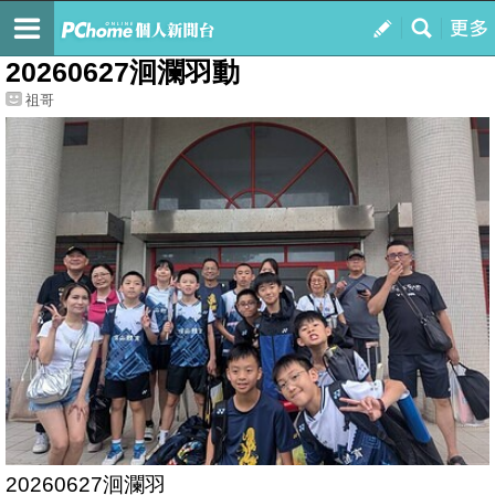
我的
最新文章
20260627洄瀾羽動
祖哥
20260627洄瀾羽