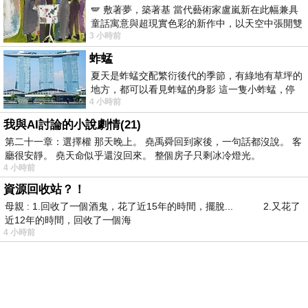
🪽 敷著夢，築著基 當代藝術家盧嵐新在此幅兼具
童話寓意與超現實色彩的新作中，以天空中張開雙
3 小時前
翼的神聖形象與地面上聚集的人群對話，
蚱蜢
夏天是蚱蜢交配繁衍後代的季節，有綠地有草坪的
地方，都可以看見蚱蜢的身影 這一隻小蚱蜢，停
4 小時前
在車頂上，怎麼樣小心驅趕，都無動
我與AI討論的小說劇情(21)
第二十一章：選擇權 那天晚上。 堯禹舜回到家後，一句話都沒說。 客
廳很安靜。 堯天命似乎還沒回來。 整個房子只剩冰冷燈光。
4 小時前
資源回收站？！
母親 : 1.回收了一個酒鬼，花了近15年的時間，擺脫... 2.又花了
近12年的時間，回收了一個海
4 小時前