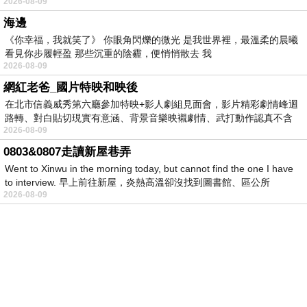
2026-08-09
海邊
《你幸福，我就笑了》 你眼角閃爍的微光 是我世界裡，最溫柔的晨曦
看見你步履輕盈 那些沉重的陰霾，便悄悄散去 我
2026-08-09
網紅老爸_國片特映和映後
在北市信義威秀第六廳參加特映+影人劇組見面會，影片精彩劇情峰迴
路轉、對白貼切現實有意涵、背景音樂映襯劇情、武打動作認真不含
2026-08-09
糊、
0803&0807走讀新屋巷弄
Went to Xinwu in the morning today, but cannot find the one I have
to interview. 早上前往新屋，炎熱高溫卻沒找到圖書館、區公所
2026-08-09