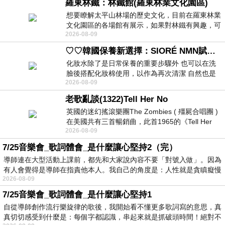
羅東林鐵：林鐵館(羅東林業文化園區)
想要瞭解太平山林場的歷史文化，目前在羅東林業
文化園區的各場館有展示，如果對林鐵有興趣，可
2026-08-09
以到林鐵館。 這裡展示從山下
♡♡韓國保養新選擇：SIORÉ NMN賦活泡泡化妝水♡♡
化妝水除了是日常保養的重要步驟外 也可以在洗
臉後搭配化妝棉使用，以作為再次清潔 自然也是
2026-08-09
我的保養必備品項 不過，我對於化妝
老歌亂談(1322)Tell Her No
英國的迷幻搖滾樂團The Zombies ( 殭屍合唱團 )
在美國共有三首暢銷曲，此首1965的《Tell Her
2026-08-09
No》即為其中之一，在告示牌百大單曲
7/25音樂會_歌詞體會_是什麼讓心堅持2（完）
導師連在大型活動上課前，都先和大家說內容不要「對號入做」。因為
有人會覺得是導師在指責他本人。我自己的角度是：人性就是貪瞋癡慢
2026-08-09
7/25音樂會_歌詞體會_是什麼讓心堅持1
自從導師創作流行樂旋律的歌後，我開始看不懂更多歌詞寫的意思，真
真切切感受到什麼是：每個字都認識，串起來就是抓破頭時間！絕對不