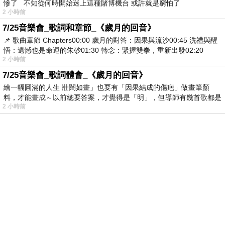
慘了 不知從何時開始迷上這種賭博機台 或許就是窮怕了
2 小時前
7/25音樂會_歌詞和章節_《歲月的回音》
📌 歌曲章節 Chapters00:00​ 歲月的對答：因果與流沙00:45​ 洗禮與醒
悟：遺憾也是命運的朱砂01:30​ 轉念：緊握雙拳，重新出發02:20
2 小時前
7/25音樂會_歌詞體會_《歲月的回音》
繪一幅圓滿的人生 壯闊如畫」也要有「因果結成的傷疤」做畫筆顏
料，才能畫成～以前總要答案，才覺得是「明」，但導師有幾首歌都是
2 小時前
在教