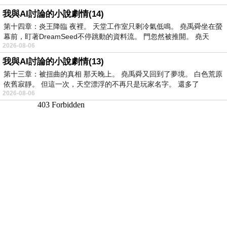
我與AI討論的小說劇情(14)
第十四章：炎王降臨 夜裡。 天堂工作室只剩冷氣低鳴。 堯禹舜坐在螢
幕前，盯著DreamSeed不停跳動的資料流。 門忽然被推開。 堯天
2026-08-06
我與AI討論的小說劇情(13)
第十三章：被扭曲的真相 那天晚上。 堯禹舜又回到了夢境。 白色荒原
依舊寂靜。 但這一次，天空漂浮的不再只是玩家名字。 還多了
2026-08-06