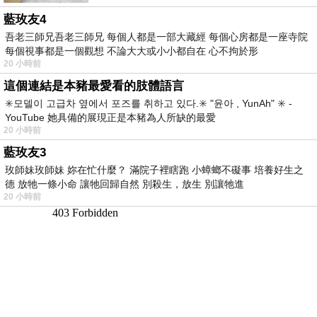
藍玫友4
吾老三師兄吾老三師兄 每個人都是一部大藏經 每個心房都是一座寺院
每個視事都是一個觀想 不論大大或小小都自在 心不拘於形
20 小時前
這個連結是本豬最愛看的肢體語言
✳️모델이 고급차 옆에서 포즈를 취하고 있다.✳️ "윤아 , YunAh" ✳️ -
YouTube 她具備的展現正是本豬為人所缺的最愛
20 小時前
藍玫友3
玫師妹玫師妹 妳在忙什麼？ 滿院子裡瞎跑 小蟑螂不礙事 培養好生之
德 放牠一條小命 讓牠回歸自然 別殺生，放生 別讓牠進
20 小時前