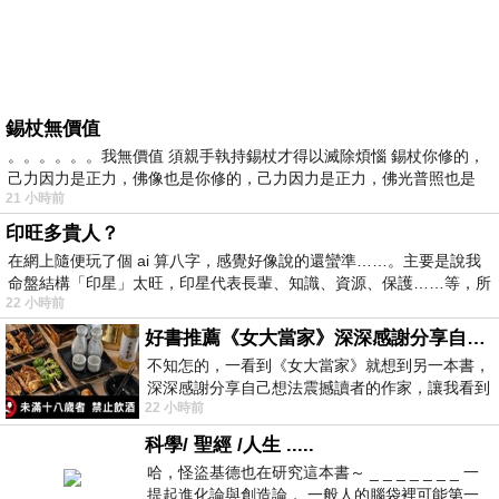
錫杖無價值
。。。。。。我無價值 須親手執持錫杖才得以滅除煩惱 錫杖你修的，
己力因力是正力，佛像也是你修的，己力因力是正力，佛光普照也是
21 小時前
印旺多貴人？
在網上隨便玩了個 ai 算八字，感覺好像說的還蠻準……。主要是說我
命盤結構「印星」太旺，印星代表長輩、知識、資源、保護……等，所
22 小時前
好書推薦《女大當家》深深感謝分享自己想法震撼讀者的作家，讓我看到不同樣貌的家庭！
不知怎的，一看到《女大當家》就想到另一本書，
深深感謝分享自己想法震撼讀者的作家，讓我看到
22 小時前
不同樣貌的家庭！ 《女大
科學/ 聖經 /人生 .....
哈，怪盜基德也在研究這本書～ _ _ _ _ _ _ _ 一
提起進化論與創造論， 一般人的腦袋裡可能第一