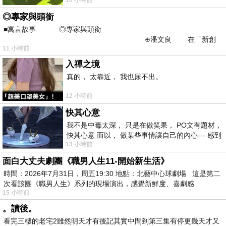
不是我的工作啊。 真
◎專家與頭銜
■寓言故事 ◎專家與頭銜
⊕潘文良 在「新創
11 小時前
之谷」裡——
入禪之境
真的， 太靠近， 我也尿不出。
12 小時前
快其心意
我不是中毒太深， 只是在做笑果， PO文有題材，
快其心意 而以， 做某些事情讓自己的內心--- 感到
13 小時前
愉快。
面白大丈夫劇團《職男人生11-開始新生活》
時間：2026年7月31日，周五19:30 地點：北藝中心球劇場 這是第二
次看該團《職男人生》系列的現場演出，感覺新鮮度、喜劇感
15 小時前
。讀後。
看完三樓的老宅2雖然明天才有後記其實中間到第三集有停更幾天才又