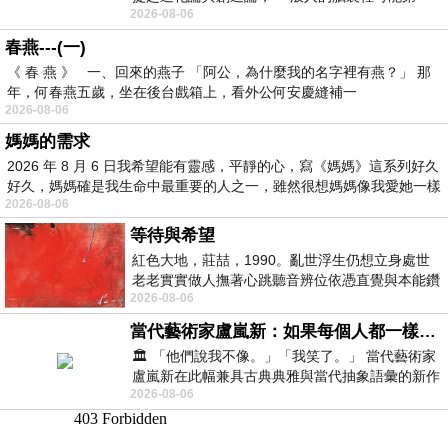
2026-08-06
時間就有「 進化論很科
春燕---(一)
《 春 燕 》 一、回來的燕子 「阿公，為什麼我的名字裡有燕？」 那
年，何春燕五歲，坐在後台戲箱上，看外公何安慶縫補一
2026-08-06
媽媽的需求
2026 年 8 月 6 日我希望能有靈感，平靜的心，寫《媽媽》這系列好久
好久，媽媽確是我生命中最重要的人之一，雖然很想媽媽像我愛她一樣
2026-08-06
等待與希望
紅色大地，莊喆，1990。亂世浮生仍想立身處世
老老實實做人撫著心跳聽音辨位依憑直覺與本能鑽
2026-08-06
向裂隙的亮處探索另一個心聲另一個共鳴的
當代藝術家盧嵐新：如果每個人都一樣，這世界該有多無聊？
🏛️ 「他們說我不像。」「我笑了。」 當代藝術家
盧嵐新在此幅兼具古典典雅與當代抽象語彙的新作
2026-08-06
中，以沈靜的藍色空間為背景，描繪了