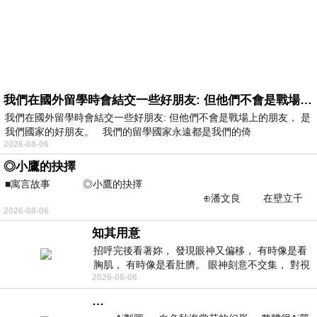
我們在國外留學時會結交一些好朋友: 但他們不會是戰場上的朋友
我們在國外留學時會結交一些好朋友: 但他們不會是戰場上的朋友， 是
我們國家的好朋友。 我們的留學國家永遠都是我們的倚
2026-08-06
◎小鷹的抉擇
■寓言故事 ◎小鷹的抉擇
⊕潘文良 在壁立千
2026-08-06
仞的懸崖上，有一座遮天蔽
知其用意
招呼完後看著妳， 發現眼神又偏移， 有時像是看
胸肌， 有時像是看肚臍。 眼神刻意不交集， 對視
2026-08-06
視線不對齊， 讓我很難不
…