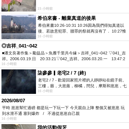
15 小時前
希伯來書 - 離棄真道的後果
希伯來書10:26-10:31 10:26因為我們得知真道以
後、若故意犯罪、贖罪的祭就再沒有了． 10:27惟
16 小時前
有戰懼等候審判和那燒滅眾敵人的烈火
◎吉祥_041~042
■潘文良著作集＞勵益品＞魚雁千里共今緣＞吉祥_041~042 ▽041_吉
祥。2006.03.19.日 20:33:21▽042_吉祥。2006.03.20.一 13:47:2
16 小時前
柒參參▎老宅2 / 7 (終)
老宅2 / 7 - 歡迎回家照片裡的人靜靜站在鏡子前。
三樓，廄，大崽蕥，柳橘，閆兒，摩斯和崽崽，七
16 小時前
個人整整齊齊地站在鏡框之外，如同
2026/08/07
平時 崽崽幫忙過磅 都是玩一下玩一下 今天親自上陣 整個又被崽崽 玩
到水泄不通 塞到爆炸 / 不過從崽崽自己親
16 小時前
我的活動假牙