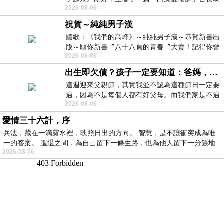
2026-08-06
的貼文，在回顧年輕時瘋狂愛上
祝賀～純純男子漢
聽歌：《我們的高峰》～純純男子漢～恭賀新書出
版～願你新書〞八十八頁的青春〞大賣！記得你曾
2026-08-06
經在我的版留言…「好讚的圖^^感覺大家
出生即欠債？孩子一定要知道：爸媽，其實我不欠你們
這週迎來父親節，其實我並不認為這種節日一定要
過，因為不是每個人都有好父母。而我們家是不過
2026-08-06
節的，平時也沒什麼儀式感，生活趨近冷
愛情三十六計，序
兵法，藏在一滴露水裡，映照日出的方向。 智慧，是不讓衝突成為唯
一的答案。 進退之間，為自己留下一條生路，也為他人留下一分餘地
2026-08-06