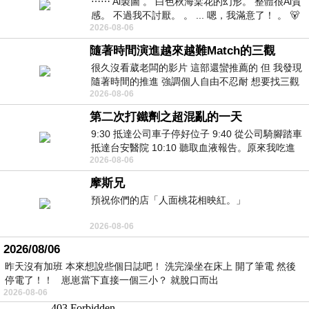
⋯⋯ Ai製圖 。 白色秋海棠花的幻形。 整體很Ai質
感。 不過我不討厭。 。 ... 嗯，我滿意了！ 。 🐻
2026-08-06
昨中
隨著時間演進越來越難Match的三觀
很久沒看葳老闆的影片 這部還蠻推薦的 但 我發現
隨著時間的推進 強調個人自由不忍耐 想要找三觀
2026-08-06
接近的不要說對象 連朋友都超
第二次打鐵劑之超混亂的一天
9:30 抵達公司車子停好位子 9:40 從公司騎腳踏車
抵達台安醫院 10:10 聽取血液報告。原來我吃進
2026-08-06
去的 B12 彌可保並非沒有吸收而是超
摩斯兄
預祝你們的店「人面桃花相映紅。」
2026-08-06
2026/08/06
昨天沒有加班 本來想說些個日誌吧！ 洗完澡坐在床上 開了筆電 然後
停電了！！ 崽崽當下直接一個三小？ 就脫口而出
2026-08-06