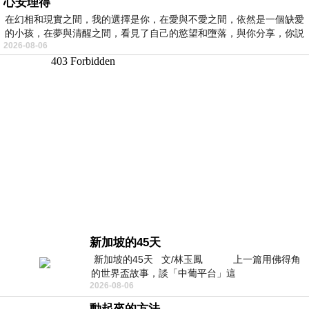
心安理得
在幻相和現實之間，我的選擇是你，在愛與不愛之間，依然是一個缺愛
的小孩，在夢與清醒之間，看見了自己的慾望和墮落，與你分享，你説
2026-08-06
新加坡的45天
新加坡的45天 文/林玉鳳 上一篇用佛得角
的世界盃故事，談「中葡平台」這
2026-08-06
動起來的方法