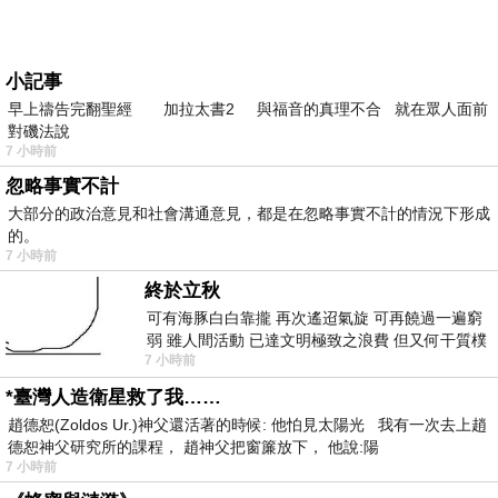
小記事
早上禱告完翻聖經 加拉太書2 與福音的真理不合 就在眾人面前
對磯法說
7 小時前
忽略事實不計
大部分的政治意見和社會溝通意見，都是在忽略事實不計的情況下形成
的。
7 小時前
終於立秋
可有海豚白白靠攏 再次遙迢氣旋 可再饒過一遍窮
弱 雖人間活動 已達文明極致之浪費 但又何干質樸
7 小時前
者 只能白白陪葬
*臺灣人造衛星救了我……
趙德恕(Zoldos Ur.)神父還活著的時候: 他怕見太陽光 我有一次去上趙
德恕神父研究所的課程， 趙神父把窗簾放下， 他說:陽
7 小時前