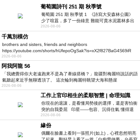
葡萄園詩刊 251 期 秋季號
葡萄園 251 期 秋季號 1 《詩寫大安森林公園》
少了喧囂，多了一份綠意 難能可貴水泥叢林多出
2026-08-06
一
千萬別模仿
brothers and sisters, friends and neighbors
https://youtube.com/shorts/hUfepoOgSak?is=xX2f827BaG4S69iR
2026-08-06
https
阿我阿龍 56
「我總覺得你大老遠跑來不是為了牽線搭橋？」龍疆對梅麗特說話的語
氣聽起來近乎無聊透頂了。 這次輪到梅麗特眺望大海和懸崖
2026-08-06
工作上官印相生的柔順智慧 | 命理知識
你現在的退讓，是看懂局勢後的選擇，還是害怕衝
突的自我委屈 印星——包容、沉得住氣 懂得退
2026-08-06
一步觀察，不會
緣份
偶爾在臉書上看到一張照片(如上)，心裡忽然明亮
了起來。剛好早上看了一篇「白痴愛做夢」台長寫