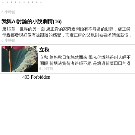
。。。。。。。。。。
6 小時前
我與AI討論的小說劇情(16)
第16章 世界的另一面 虞正舜的家附近開始有不尋常的動靜，虞正舜
母親都發現好像有被跟蹤的感覺，而虞正舜的父親則被要求請無薪假，
6 小時前
立秋
立秋 悠悠秋日施施然而來 陽光仍熾熱得叫人睜不
開眼 荷塘邊賞荷者絡繹不絕 是塘邊荷葉田田的凝
6 小時前
望 風中飄逸的是映日荷花別樣紅