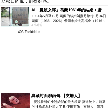
立秋日的風，刮得好熱。
AI「曼波女郎」葛蘭1961年的結婚＋蜜月旅行 #戀上老電影 #葛蘭 #粟子
1961年5月至12月 葛蘭的結婚與蜜月旅行5月04日
葛蘭（1933～2026）偕同未婚夫高福全（1916～
4 小時前
2004）乘郵輪赴倫敦6月15日於英國倫敦St.S
典藏封面聊兩句-【支離人】
要說看科幻小說給我的最大啟蒙 莫過於上古時期
的神祇多為外星人了 即便擁有像「支離人」這種