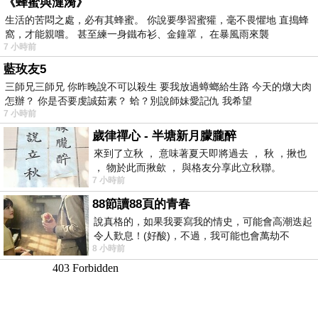
《蜂蜜與漣漪》
生活的苦悶之處，必有其蜂蜜。 你說要學習蜜獾，毫不畏懼地 直搗蜂
窩，才能親嚐。 甚至練一身鐵布衫、金鐘罩， 在暴風雨來襲
7 小時前
藍玫友5
三師兄三師兄 你昨晚說不可以殺生 要我放過蟑螂給生路 今天的燉大肉
怎辦？ 你是否要虔誠茹素？ 蛤？別說師妹愛記仇 我希望
7 小時前
歲律禪心 - 半塘新月朦朧醉
來到了立秋 ， 意味著夏天即將過去 ， 秋 ，揪也
， 物於此而揪歛 ， 與格友分享此立秋聯。
7 小時前
88節讀88頁的青春
說真格的，如果我要寫我的情史，可能會高潮迭起
令人歎息！(好酸)，不過，我可能也會萬劫不
8 小時前
復...，每天跪鍵盤還是被判了花心的罪