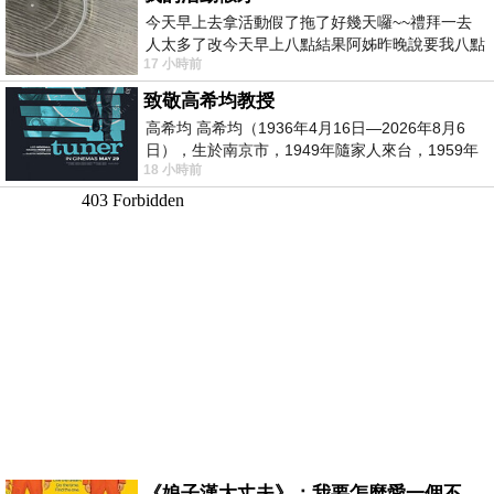
今天早上去拿活動假了拖了好幾天囉~~禮拜一去
人太多了改今天早上八點結果阿姊昨晚說要我八點
17 小時前
去西螺農會~回到莿桐都8點半多了
致敬高希均教授
高希均 高希均（1936年4月16日—2026年8月6
日），生於南京市，1949年隨家人來台，1959年
18 小時前
赴美深造並取得經濟發展博士學位。曾任
《娘子漢大丈夫》：我要怎麼愛一個不存在的人？