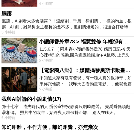
4 小時前
驚世駭俗的神通法門 也未必讀
腦霧
聽說，AI劇看太多會腦霧？！連續劇，千篇一律劇情，一樣的狗血，很
膩...AI 劇，雖然男女主都長的差不多，但劇情短短的，很適合打發時
5 小時前
小護師番外章78 > 福慧雙修 年輕卻有個老靈魂 ㄑ金剛經〉podcast
115.6.7 ( 同步存小護師番外章78 感恩日記-今天
心裡特別的感動,因為選課燒腦,line A梳爬, 上完失
5 小時前
智課的她,特來傾
【電影圈八卦】：媒體揭發奧斯卡動畫項目投票醜聞！好萊塢為什麼看不起動畫電影？
不知道大家有沒有發現，有一種人真的很神奇，如
果你跟他說：「我昨天去看動畫電影」，他就會露
5 小時前
出一種慈祥的微笑，然後問你是不是陪小
我與AI討論的小說劇情(17)
第十七章：遺失時代的人 辦公室裡安靜得只剩時鐘聲。 堯禹舜低頭翻
著相簿。 照片中的袁年，始終與人群保持距離。 別人在聊天。
6 小時前
知幻即離，不作方便，離幻即覺，亦無漸次