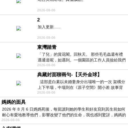
2026-08-06
2
加入更新......
2026-08-06
東灣踏青
「了兒」的賞花閣。回秋天。 那些毛毛蟲還有禮
遇通道呢，如遇到。一個園區的工作人員撿給我們
2026-08-06
細賞。
典藏封面聊兩句-【天外金球】
這部是白素以未婚妻身分出場唯一的一次 架構分
上下半場，中場則在《原子空間》開小差 故事背
2026-08-06
景影射西藏境外流亡 地下組織
媽媽的面具
2026 年 8 月 6 日媽媽死後，每當讀到她的學生和好友寫到其生前如何
耐心有愛地教導他們，影響改變了他們的生命，我也感到驚訝，媽媽的
2026-08-06