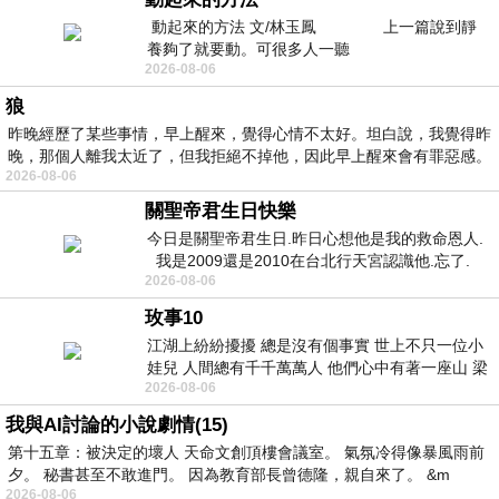
動起來的方法 文/林玉鳳 上一篇說到靜
養夠了就要動。可很多人一聽
2026-08-06
狼
昨晚經歷了某些事情，早上醒來，覺得心情不太好。坦白說，我覺得昨
晚，那個人離我太近了，但我拒絕不掉他，因此早上醒來會有罪惡感。
2026-08-06
關聖帝君生日快樂
今日是關聖帝君生日.昨日心想他是我的救命恩人.
我是2009還是2010在台北行天宮認識他.忘了.
2026-08-06
一個奇摩交友的網友學
玫事10
江湖上紛紛擾擾 總是沒有個事實 世上不只一位小
娃兒 人間總有千千萬萬人 他們心中有著一座山 梁
2026-08-06
山佛山泰華衡恆嵩 一山之高
我與AI討論的小說劇情(15)
第十五章：被決定的壞人 天命文創頂樓會議室。 氣氛冷得像暴風雨前
夕。 秘書甚至不敢進門。 因為教育部長曾德隆，親自來了。 &m
2026-08-06