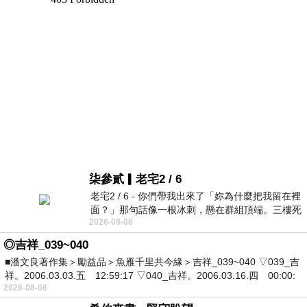
柒參貳▎老宅2 / 6
老宅2 / 6 - 你們帶我出來了「妳為什麼把我留在裡
面？」那句話像一根冰刺，懸在群組頂端。三樓死
2026-08-06
死盯著照片裡的人。那個人確實站在
◎吉祥_039~040
■潘文良著作集＞勵益品＞魚雁千里共今緣＞吉祥_039~040 ▽039_吉
祥。2006.03.03.五 12:59:17 ▽040_吉祥。2006.03.16.四 00:00:
2026-08-06