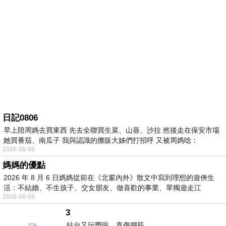
日記0806
早上陪周媽去買東西 先去全聯買生菜、山葵、沙拉 然後走在保安市場
她買番茄、南瓜子 我與認識的攤販大姊們打招呼 又被周媽唸：
2026-08-06
媽媽的優點
2026 年 8 月 6 日媽媽從前在《北窗內外》散文中寫到理想的遊俠生
活：不結婚、不生孩子、交女朋友、做喜歡的事業、單獨遊走江
2026-08-06
湖⋯⋯，
3
站台又玩嘢啦。真傷腦筋。