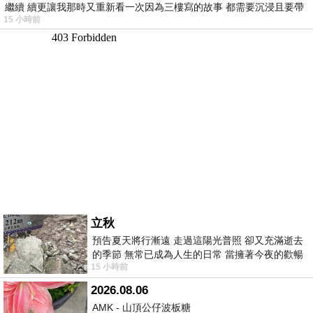
繼續 續更讓我那時又重新看一次因為三樓寫的故事 都需要沉浸且要帶
15 小時前
有
立秋
預告夏天將行漸遠 走過這陽光普照 卻又充滿逝去
的季節 無常已成為人生的日常 當擁著今夜的歡暢
15 小時前
舒心 轉眼驟成昨日 而明晨 太陽
2026.08.06
AMK - 山頂公仔波板糖