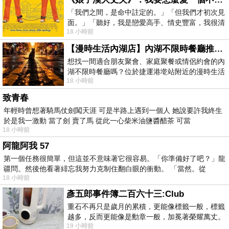
「我們之間，是命中註定的。」「但我們才初次見
面。」「聽好，我是戀愛高手、情史豐富，我很清
18 小時前
楚這種感覺，你我之間的那種感覺，現
【漫時生活內湖店】內湖不限時餐廳推薦｜捷運港墘站美食，聚餐、約會、家庭聚會首選，正餐甜點一次滿足
想找一間適合朋友聚會、家庭聚餐或情侶約會的內
湖不限時餐廳嗎？位於捷運港墘站附近的漫時生活
18 小時前
內湖店，從捷運站步行約4分鐘即可抵
致青春
年輕時曾想著騎馬仗劍闖天涯 可是半路上遇到一個人 她說要許我終生
於是我一激動 當了劍 賣了馬 從此一心柴米油鹽醬醋茶 可當
18 小時前
阿龍阿我 57
第一個任務很簡單，但這並不意味著它很容易。「你準備好了吧？」龍
疆問。然後他看著緋忘我努力克制住翻白眼的衝動。 「當然。從
18 小時前
彥五郎事件簿二百六十三:Club
重石不再只是歲月的累積，更能像標籤一般，標籤
越多，反而更能像是勳章一般，加冕著榮耀萬丈。
19 小時前
習慣一如縱容，成了再難輕輕放下的罪證