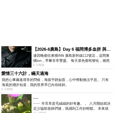
【2026-6廣島】Day 6 福岡博多血拼 與機場接送少年司機深夜對談
連四晚都住東橫INN 廣島新幹線口2號店，這間東
橫inn，早餐非常豐盛。 每天菜色都有變化，雖然
8 小時前
看到工作人員拿出料理包加熱，但
愛情三十六計，瞞天過海
我把心事藏進尋常的問候，海面平靜如昔，心中悸動無法平息。 只有
海底的潮汐知道，我的世界早已向你傾斜。
9 小時前
….
⋯⋯ 羊耳草是毛絨絨的好有趣。 。 八月開始就決
定少協助老師們後，我感到工作好輕鬆。 本來就
10 小時前