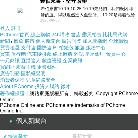
希伯來書 - 堅守盼望
希伯來書10:19-10:25 10:19弟兄們、我們既因耶
穌的血、得以坦然進入至聖所、 10:20是藉着他給
2026-08-06
我們開了一條又新又活的路從幔子經過
登入
註冊
PChome首頁
線上購物
24h購物
書店
露天拍賣
比比昂代購
新聞
/
氣象
股市
個人新聞台
廣告刊登
加入聯播網
全球購物
買賣租屋
支付連
國際連
Pi 拍錢包
旅遊
服務中心
買車
旅行團
汽車險推薦
線上麻將
雜誌
星座命理
會員中心
一元簡訊
直播達人
數位憑證
企業簡訊
買網址
虛擬主機
企業郵件
廣告刊登
隱私權聲明
消費者保護
兒童網路安全
About PChome
投資人聯絡
徵才
著作權保護
｜網路家庭版權所有、轉載必究
‧Copyright PChome
Online
PChome Online and PChome are trademarks of PChome
Online Inc.
個人新聞台
快速發文
最新文章