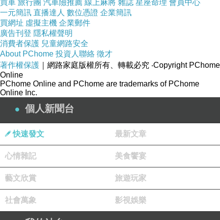
買車
旅行團
汽車險推薦
線上麻將
雜誌
星座命理
會員中心
一元簡訊
直播達人
數位憑證
企業簡訊
而且在
HOTELS.COM
訂的話訂貴了還能退價
買網址
虛擬主機
企業郵件
廣告刊登
隱私權聲明
差！沒在怕的！（這點超棒！）
消費者保護
兒童網路安全
About PChome
投資人聯絡
徵才
另外我有找到一些
優惠折扣碼！
著作權保護
｜網路家庭版權所有、轉載必究
‧Copyright PChome
Online
PChome Online and PChome are trademarks of PChome
Online Inc.
可能剛好適用喔！請多加利用！
個人新聞台
有關 台灣青旅膠囊旅店 (Taiwan Youth Hostel &
快速發文
最新文章
Capsule Hotel) 的房間介紹在下面
心情雜記
美食饗宴
如果有興趣到這附近玩的，不妨可以看看！
藝文欣賞
旅遊玩家
↓↓↓保證最便宜！定貴退價差↓↓↓
社會萬象
影視娛樂