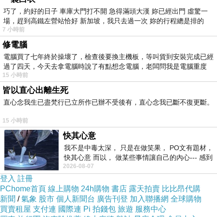
巧了，約好的日子 車庫大門打不開 急得滿頭大漢 妳已經出門 虛驚一
場，趕到高鐵左營站恰好 新加坡，我只去過一次 妳的行程總是排的
7 小時前
修電腦
▲ 台灣青旅膠囊旅店 (Taiwan Youth Hostel & Capsule Hotel) 實景圖
電腦買了七年終於操壞了，檢查後要換主機板，等叫貨到安裝完成已經
過了四天，今天去拿電腦時說了有點想念電腦，老闆問我是電腦重度
15 小時前
有關於訂房，我個人建議是
皆以直心出離生死
直心念我生已盡梵行已立所作已辦不受後有，直心念我已斷不復更斷。
決定哪家以後快點下
自由行住宿平價
訂！
15 小時前
像這次的話上網找了一下
台灣青旅膠囊旅店
快其心意
我不是中毒太深， 只是在做笑果， PO文有題材，
(Taiwan Youth Hostel & Capsule Hotel)
的評價
快其心意 而以， 做某些事情讓自己的內心--- 感到
還不差～
2026-08-07
愉快。
登入
註冊
PChome首頁
線上購物
24h購物
書店
露天拍賣
比比昂代購
就儘快衝下去！以免到時候訂不到就哭哭了(尤其
新聞
/
氣象
股市
個人新聞台
廣告刊登
加入聯播網
全球購物
是旅遊旺季更要注意)
買賣租屋
支付連
國際連
Pi 拍錢包
旅遊
服務中心