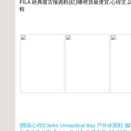
FILA 經典復古慢跑鞋(紅)哪裡買最便宜.心得文.
較
[開箱心得]Clarks Unnautical Bay 戶外休閒鞋 