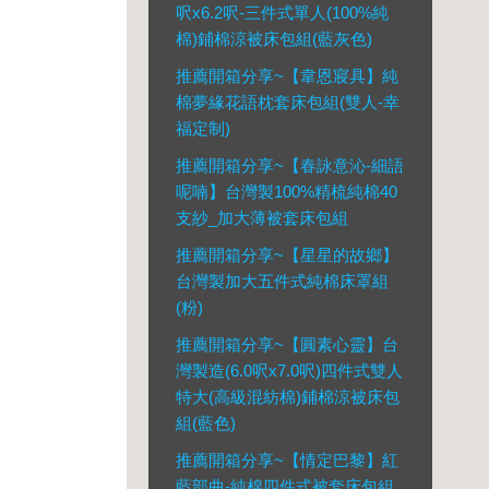
呎x6.2呎-三件式單人(100%純
棉)鋪棉涼被床包組(藍灰色)
推薦開箱分享~【韋恩寢具】純
棉夢緣花語枕套床包組(雙人-幸
福定制)
推薦開箱分享~【春詠意沁-細語
呢喃】台灣製100%精梳純棉40
支紗_加大薄被套床包組
推薦開箱分享~【星星的故鄉】
台灣製加大五件式純棉床罩組
(粉)
推薦開箱分享~【圓素心靈】台
灣製造(6.0呎x7.0呎)四件式雙人
特大(高級混紡棉)鋪棉涼被床包
組(藍色)
推薦開箱分享~【情定巴黎】紅
藍部曲-純棉四件式被套床包組