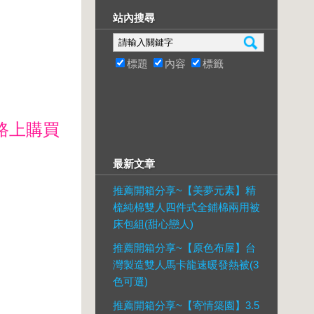
站內搜尋
標題
內容
標籤
路上購買
最新文章
推薦開箱分享~【美夢元素】精
梳純棉雙人四件式全鋪棉兩用被
床包組(甜心戀人)
推薦開箱分享~【原色布屋】台
灣製造雙人馬卡龍速暖發熱被(3
色可選)
推薦開箱分享~【寄情築園】3.5