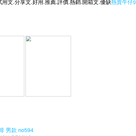
試用文.分享文.好用.推薦.評價.熱銷.開箱文.優缺
熱賣牛仔
咖啡 男款 no594