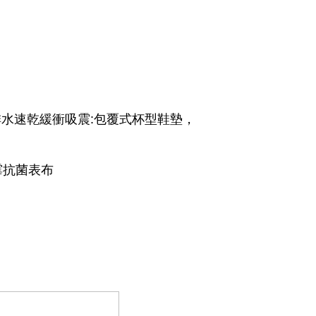
水速乾緩衝吸震:包覆式杯型鞋墊，
霉抗菌表布