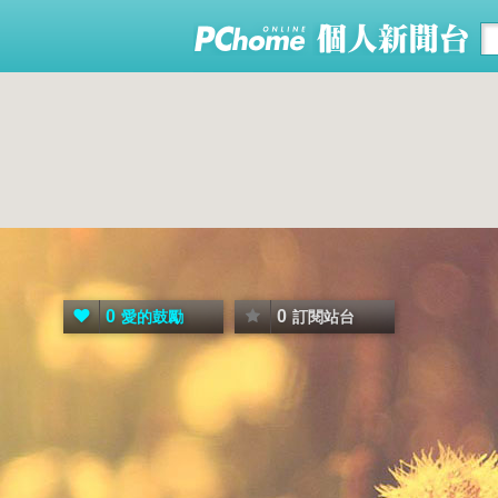
0
0
愛的鼓勵
訂閱站台