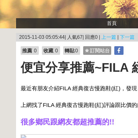
首頁
2015-11-03 05:05:44| 人氣67| 回應0 |
上一篇
|
下一篇
推薦
0
收藏
0
轉貼
0
訂閱站台
便宜分享推薦~FILA
最近有朋友介紹FILA 經典復古慢跑鞋(紅)，發現 
上網找了FILA 經典復古慢跑鞋(紅)評論跟比價
很多鄉民跟網友都超推薦的!!