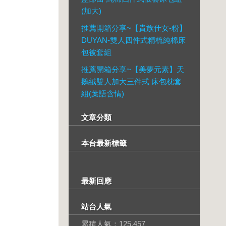
(加大)
推薦開箱分享~【貴族仕女-粉】
DUYAN-雙人四件式精梳純棉床
包被套組
推薦開箱分享~【美夢元素】天
鵝絨雙人加大三件式 床包枕套
組(葉語含情)
文章分類
本台最新標籤
最新回應
站台人氣
累積人氣：
125,457