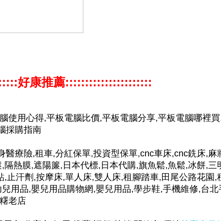
:::::::好康推薦::::::::::::::::::::::
電腦使用心得,平板電腦比價,平板電腦分享,平板電腦哪裡買
電腦採購指南
身醫療險,租車,分紅保單,投資型保單,cnc車床,cnc銑床,麻
,隔熱膜,遮陽簾,日本代標,日本代購,旗魚鬆,魚鬆,冰餅,三
貼,止汗劑,按摩床,單人床,雙人床,租腳踏車,田尾公路花園,
幼兒用品,嬰兒用品購物網,嬰兒用品,學步鞋,手機維修,台北
麻糬老店