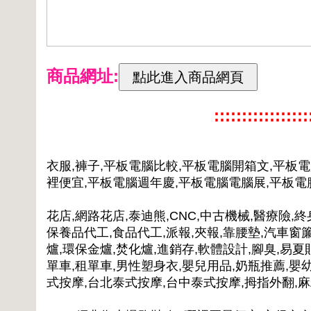
商品網址:
:::::::::::::::
衣服,褲子,平板電腦比較,平板電腦開箱文,平板
裡便宜,平板電腦週年慶,平板電腦電腦展,平板
花店,網路花店,泰迪熊,CNC,中古機械,醫療險,終
保養品代工,食品代工,派報,夾報,靠腰墊,汽車窗簾
爐,環保金爐,焚化爐,進銷存,軟體設計,腳臭,易夏
單車,租單車,男性塑身衣,嬰兒用品,奶瓶推薦,嬰
式按摩,台北泰式按摩,台中泰式按摩,拇指外翻,