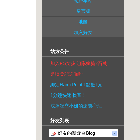
關於本站
留言板
地圖
加入好友
站方公告
加入PS女孩 組隊瘋搶2百萬
超取登記送咖啡
綁定Hami Point 1點抵1元
1分鐘快速揪痛！
成為獨立小姐的滾錢心法
好友列表
好友的新聞台Blog