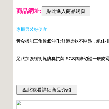
商品網址:
專櫃男裝好便宜
黃金機能三角透氣沖孔:舒適柔軟不悶熱，絕佳排
足跟加強緩衝塊防臭抗菌:SGS國際認證一般防