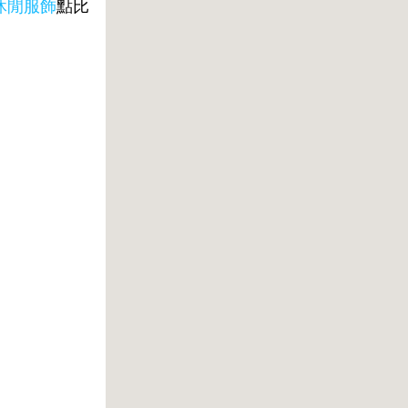
休閒服飾
點比