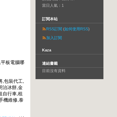
當日人氣：
1
訂閱本站
RSS訂閱
(
如何使用RSS
)
加入訂閱
Kaza
,平板電腦哪
連結書籤
目前沒有資料
將,包裝代工,
明治冰餅,金
租自行車,租
手機維修,泰