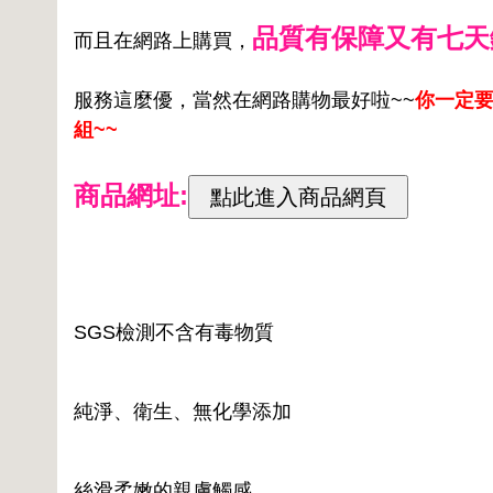
品質有保障又有七天
而且在網路上購買，
服務這麼優，當然在網路購物最好啦~~
你一定要來
組~~
商品網址:
SGS檢測不含有毒物質
純淨、衛生、無化學添加
絲滑柔嫩的親膚觸感