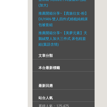
(加大)
推薦開箱分享~【貴族仕女-粉】
DUYAN-雙人四件式精梳純棉床
包被套組
推薦開箱分享~【美夢元素】天
鵝絨雙人加大三件式 床包枕套
組(葉語含情)
文章分類
本台最新標籤
最新回應
站台人氣
累積人氣：
125,475