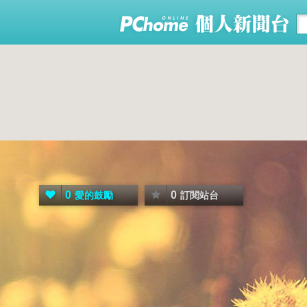
0
0
愛的鼓勵
訂閱站台