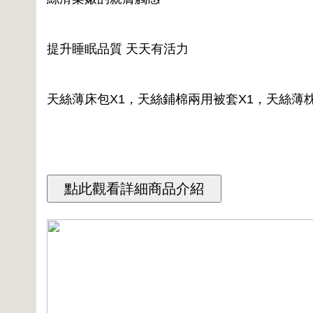
提升睡眠品質 天天有活力
天絲薄床包X1，天絲鋪棉兩用被套X1，天絲薄枕