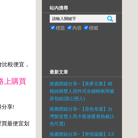
站內搜尋
標題
內容
標籤
該會比較便宜，
最新文章
路上購買
推薦開箱分享~【美夢元素】精
梳純棉雙人四件式全鋪棉兩用被
床包組(甜心戀人)
得分享!
推薦開箱分享~【原色布屋】台
灣製造雙人馬卡龍速暖發熱被(3
哪裡買最便宜划
色可選)
推薦開箱分享~【寄情築園】3.5