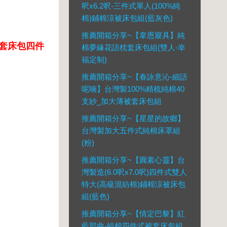
呎x6.2呎-三件式單人(100%純
棉)鋪棉涼被床包組(藍灰色)
推薦開箱分享~【韋恩寢具】純
用被套床包四件
棉夢緣花語枕套床包組(雙人-幸
福定制)
推薦開箱分享~【春詠意沁-細語
呢喃】台灣製100%精梳純棉40
支紗_加大薄被套床包組
推薦開箱分享~【星星的故鄉】
台灣製加大五件式純棉床罩組
(粉)
推薦開箱分享~【圓素心靈】台
灣製造(6.0呎x7.0呎)四件式雙人
特大(高級混紡棉)鋪棉涼被床包
組(藍色)
推薦開箱分享~【情定巴黎】紅
藍部曲-純棉四件式被套床包組