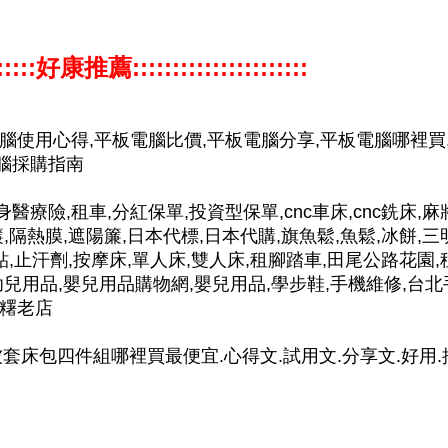
:::::::好康推薦::::::::::::::::::::::
電腦使用心得,平板電腦比價,平板電腦分享,平板電腦哪裡買
電腦採購指南
身醫療險,租車,分紅保單,投資型保單,cnc車床,cnc銑床,麻
,隔熱膜,遮陽簾,日本代標,日本代購,旗魚鬆,魚鬆,冰餅,三
貼,止汗劑,按摩床,單人床,雙人床,租腳踏車,田尾公路花園,
幼兒用品,嬰兒用品購物網,嬰兒用品,學步鞋,手機維修,台北
麻糬老店
絲兩用被套床包四件組哪裡買最便宜.心得文.試用文.分享文.好用.