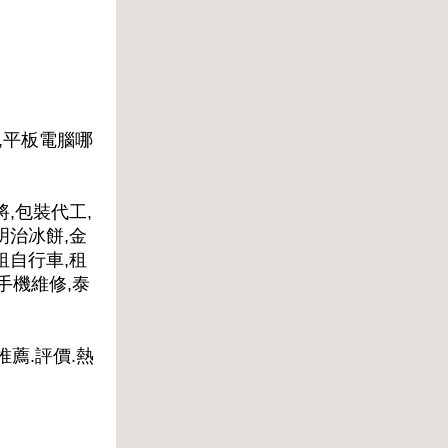
,平板電腦哪
將,包裝代工,
明治冰餅,金
租自行車,租
手機維修,泰
推薦.評價.熱