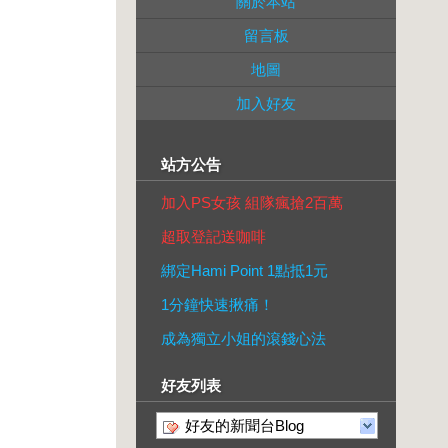
關於本站
留言板
地圖
加入好友
站方公告
加入PS女孩 組隊瘋搶2百萬
超取登記送咖啡
綁定Hami Point 1點抵1元
1分鐘快速揪痛！
成為獨立小姐的滾錢心法
好友列表
好友的新聞台Blog