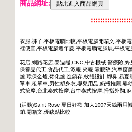
商品網址:
:::::::::::::::
衣服,褲子,平板電腦比較,平板電腦開箱文,平板
裡便宜,平板電腦週年慶,平板電腦電腦展,平板
花店,網路花店,泰迪熊,CNC,中古機械,醫療險,終
保養品代工,食品代工,派報,夾報,靠腰墊,汽車窗簾
爐,環保金爐,焚化爐,進銷存,軟體設計,腳臭,易夏
單車,租單車,男性塑身衣,嬰兒用品,奶瓶推薦,嬰
式按摩,台北泰式按摩,台中泰式按摩,拇指外翻,
(活動)Saint Rose 夏日狂歡 加大100?天
銷.開箱文.優缺點比較