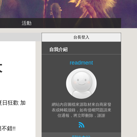
活動
自我介紹
readment
大
 夏日狂歡 加
網站內容圖檔來源取材來自商家發
表或轉載擷錄，如有侵權問題請來
信通報，將立即刪除，謝謝
不錯!!