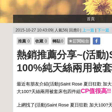
首頁
2015-10-27 10:43:09| 人氣56| 回應0 |
上一篇
|
下一篇
推薦
0
收藏
0
轉貼
0
訂閱站台
熱銷推薦分享~(活動)Sa
100%純天絲兩用被
最近有朋友介紹(活動)Saint Rose 夏日狂歡 加
CP值很高!!
大100?天絲兩用被套床包四件組
上網找了(活動)Saint Rose 夏日狂歡 加