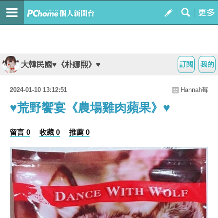
大韓民國♥《朴娜熙》♥
訂閱
我的
2024-01-10 13:12:51
Hannah莓
♥荒野饗宴《農場雞肉蘋果》♥
留言 0
收藏 0
推薦 0