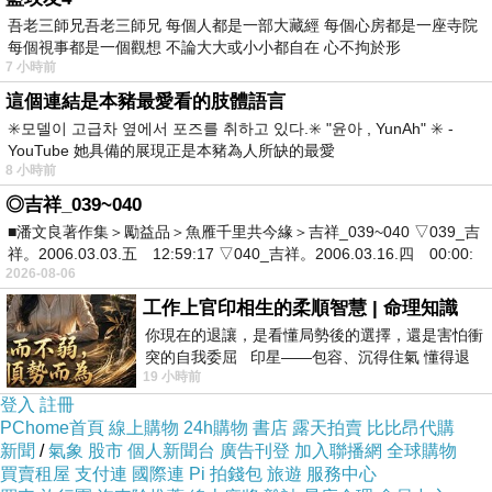
吾老三師兄吾老三師兄 每個人都是一部大藏經 每個心房都是一座寺院
每個視事都是一個觀想 不論大大或小小都自在 心不拘於形
7 小時前
這個連結是本豬最愛看的肢體語言
✳️모델이 고급차 옆에서 포즈를 취하고 있다.✳️ "윤아 , YunAh" ✳️ -
YouTube 她具備的展現正是本豬為人所缺的最愛
8 小時前
◎吉祥_039~040
■潘文良著作集＞勵益品＞魚雁千里共今緣＞吉祥_039~040 ▽039_吉
祥。2006.03.03.五 12:59:17 ▽040_吉祥。2006.03.16.四 00:00:
2026-08-06
工作上官印相生的柔順智慧 | 命理知識
你現在的退讓，是看懂局勢後的選擇，還是害怕衝
可以參考看看來自澳洲的荒野饗宴。
突的自我委屈 印星——包容、沉得住氣 懂得退
19 小時前
一步觀察，不會
荒野饗宴不含化學防腐劑及填充物，富含天然抗氧化劑：
登入
註冊
藍莓、蔓越莓、添加鈣質與磷，保健毛寶貝的骨質，
PChome首頁
線上購物
24h購物
書店
露天拍賣
比比昂代購
與鞏固牙齒健康
，
想讓毛孩攝取均衡營養，
新聞
/
氣象
股市
個人新聞台
廣告刊登
加入聯播網
全球購物
買賣租屋
支付連
國際連
Pi 拍錢包
旅遊
服務中心