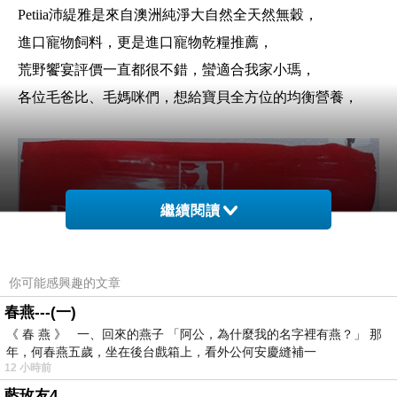
Petiia沛緹雅是來自澳洲純淨大自然全天然無穀，
進口寵物飼料，更是進口寵物乾糧推薦，
荒野
饗宴評價一直都很不錯，蠻適合我家小瑪，
各位毛爸比、毛媽咪們，想給寶貝全方位的均衡營養，
繼續閱讀
你可能感興趣的文章
春燕---(一)
《 春 燕 》 一、回來的燕子 「阿公，為什麼我的名字裡有燕？」 那
年，何春燕五歲，坐在後台戲箱上，看外公何安慶縫補一
12 小時前
藍玫友4