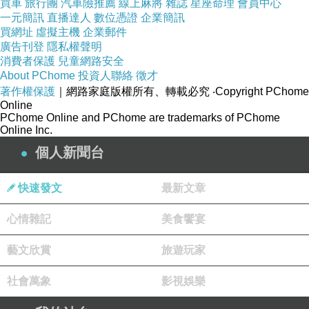
買車
旅行團
汽車險推薦
線上麻將
雜誌
星座命理
會員中心
一元簡訊
直播達人
數位憑證
企業簡訊
買網址
虛擬主機
企業郵件
廣告刊登
隱私權聲明
消費者保護
兒童網路安全
About PChome
投資人聯絡
徵才
著作權保護
｜網路家庭版權所有、轉載必究
‧Copyright PChome
Online
PChome Online and PChome are trademarks of PChome
Online Inc.
個人新聞台
快速發文
最新文章
心情雜記
美食饗宴
藝文欣賞
旅遊玩家
社會萬象
影視娛樂
吃得健康又安心，我選擇荒野饗宴，