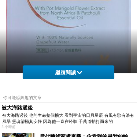
繼續閱讀
你可能感興趣的文章
被大海路過後
蒂沐蝶以前剛推出洗髮精時，我就有買來用過，
被大海路過後 他的生命整個擴大 看到宇宙的日月星辰 有風有歌有浪有
使用後植萃天然的洗髮用品，洗後真的感覺很不一樣，
風暴 靈魂卻極其安靜 因為他一直在聆聽 千萬道拍打而來的
3 小時前
我個人還蠻喜歡的因為很好洗，現在
蒂沐蝶也新推出沐浴產
當代藝術家盧嵐新：你看到的是我的輪廓，還是你的故事？——藏在藍色裡的希望與光
品，