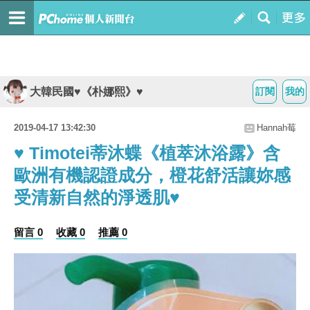
大韓民國♥《朴娜熙》♥
訂閱
我的
2019-04-17 13:42:30
Hannah莓
♥ Timotei蒂沐蝶《植萃沐浴露》含
歐洲有機認證成分，橙花舒活讓妳感
受清新自然的淨透肌♥
留言 0
收藏 0
推薦 0