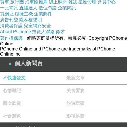
買車
旅行團
汽車險推薦
線上麻將
雜誌
星座命理
會員中心
一元簡訊
直播達人
數位憑證
企業簡訊
買網址
虛擬主機
企業郵件
廣告刊登
隱私權聲明
消費者保護
兒童網路安全
About PChome
投資人聯絡
徵才
著作權保護
｜網路家庭版權所有、轉載必究
‧Copyright PChome
Online
PChome Online and PChome are trademarks of PChome
Online Inc.
個人新聞台
快速發文
最新文章
心情雜記
美食饗宴
藝文欣賞
旅遊玩家
社會萬象
影視娛樂