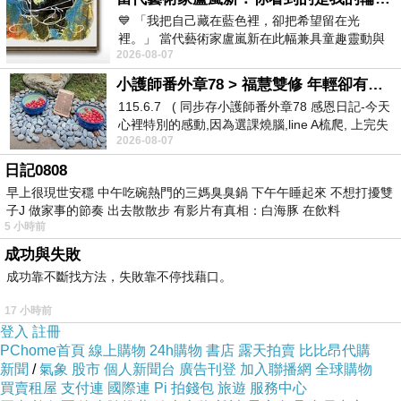
💙 「我把自己藏在藍色裡，卻把希望留在光
更是讓我心動想要體驗看看，
含歐洲有機認證成分
的
沐浴露，
裡。」 當代藝術家盧嵐新在此幅兼具童趣靈動與
植萃沐浴露分別推出三種香氛：
玫瑰保濕、綠茶淨化、橙花舒
2026-08-07
抽象韻味的新作中，用湛藍的羽翼般色塊包覆著
活。
小護師番外章78 > 福慧雙修 年輕卻有個老靈魂 ㄑ金剛經〉podcast
115.6.7 ( 同步存小護師番外章78 感恩日記-今天
心裡特別的感動,因為選課燒腦,line A梳爬, 上完失
2026-08-07
智課的她,特來傾
日記0808
早上很現世安穩 中午吃碗熱門的三媽臭臭鍋 下午午睡起來 不想打擾雙
子J 做家事的節奏 出去散散步 有影片有真相：白海豚 在飲料
5 小時前
成功與失敗
成功靠不斷找方法，失敗靠不停找藉口。
17 小時前
登入
註冊
PChome首頁
線上購物
24h購物
書店
露天拍賣
比比昂代購
新聞
/
氣象
股市
個人新聞台
廣告刊登
加入聯播網
全球購物
買賣租屋
支付連
國際連
Pi 拍錢包
旅遊
服務中心