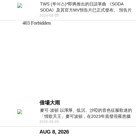
TWS (투어스)*即將推出的日語單曲 《SODA
SODA》及其官方MV預告片已正式發布。 預告片
2026-08-09
一經發布， 就引發了粉絲們對這次夏季回
借場大雨
麥可·波頓 以渾厚、低沉、沙啞的音色征服歌迷的
「情歌天王」麥可波頓，在2023年底發現罹患腦
2026-08-09
瘤「祈禱早日康復，一切都好」。
AUG 8, 2026