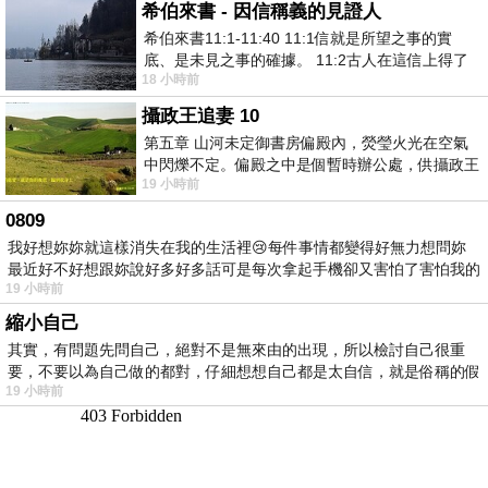
希伯來書 - 因信稱義的見證人
希伯來書11:1-11:40 11:1信就是所望之事的實
底、是未見之事的確據。 11:2古人在這信上得了
18 小時前
美好的證據。 11:3我們因着信、就知道
攝政王追妻 10
第五章 山河未定御書房偏殿內，熒瑩火光在空氣
中閃爍不定。偏殿之中是個暫時辦公處，供攝政王
19 小時前
於皇宮內廷裡處理公務已然很多年。房內
0809
我好想妳妳就這樣消失在我的生活裡😢每件事情都變得好無力想問妳
最近好不好想跟妳說好多好多話可是每次拿起手機卻又害怕了害怕我的
19 小時前
出現
縮小自己
其實，有問題先問自己，絕對不是無來由的出現，所以檢討自己很重
要，不要以為自己做的都對，仔細想想自己都是太自信，就是俗稱的假
19 小時前