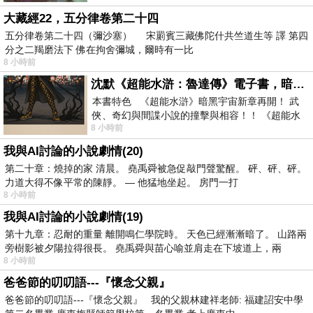
大藏經22，五分律卷第二十四
五分律卷第二十四（彌沙塞） 宋罽賓三藏佛陀什共竺道生等 譯 第四
分之二羯磨法下 佛在拘舍彌城，爾時有一比
8 小時前
沈默《超能水滸：魯達傳》電子書，暗黑宇宙新章，一一五年八月璀璨上架！
本書特色 《超能水滸》暗黑宇宙新章再開！ 武
俠、奇幻與間諜小說的撞擊與相容！！ 《超能水
8 小時前
滸》系列第四部變幻登場
我與AI討論的小說劇情(20)
第二十章：燒掉的家 清晨。 堯禹舜被急促敲門聲驚醒。 砰、砰、砰。
力道大得不像平常的陳靜。 — 他猛地坐起。 房門一打
8 小時前
我與AI討論的小說劇情(19)
第十九章：忍耐的重量 離開鳴仁學院時。 天色已經漸漸暗了。 山路兩
旁樹影被夕陽拉得很長。 堯禹舜與苗心喻並肩走在下坡道上，兩
8 小時前
爸爸節的叨叨語---『懷念父親』
爸爸節的叨叨語---『懷念父親』 我的父親林建祥老師: 福建詔安中學