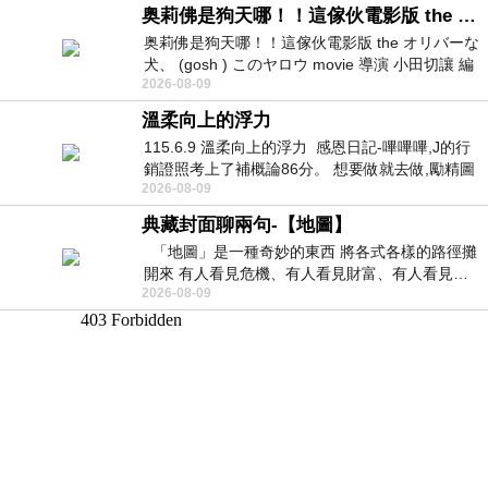
奥莉佛是狗天哪！！這傢伙電影版 the オリバーな犬、 (gosh ) このヤロウ movie
奥莉佛是狗天哪！！這傢伙電影版 the オリバーな
犬、 (gosh ) このヤロウ movie 導演 小田切讓 編
2026-08-09
劇: 小田切讓 主演: 小田切讓
溫柔向上的浮力
115.6.9 溫柔向上的浮力 感恩日記-嗶嗶嗶,J的行
銷證照考上了補概論86分。 想要做就去做,勵精圖
2026-08-09
治大成功,也是表法,堅持和努力
典藏封面聊兩句-【地圖】
「地圖」是一種奇妙的東西 將各式各樣的路徑攤
開來 有人看見危機、有人看見財富、有人看見…
2026-08-09
從中可以發掘出不同的