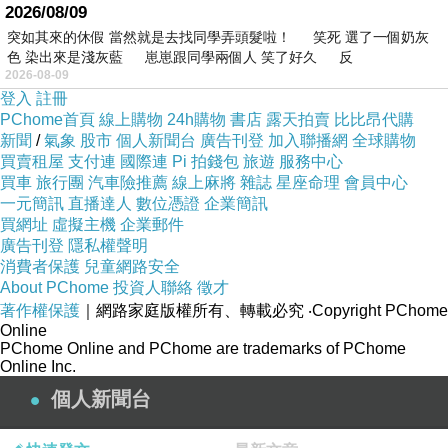
2026/08/09
突如其來的休假 當然就是去找同學弄頭髮啦！ 笑死 選了一個奶灰
色 染出來是淺灰藍 崽崽跟同學兩個人 笑了好久 反
2026-08-09
登入
註冊
PChome首頁
線上購物
24h購物
書店
露天拍賣
比比昂代購
新聞
/
氣象
股市
個人新聞台
廣告刊登
加入聯播網
全球購物
買賣租屋
支付連
國際連
Pi 拍錢包
旅遊
服務中心
買車
旅行團
汽車險推薦
線上麻將
雜誌
星座命理
會員中心
一元簡訊
直播達人
數位憑證
企業簡訊
買網址
虛擬主機
企業郵件
廣告刊登
隱私權聲明
消費者保護
兒童網路安全
About PChome
投資人聯絡
徵才
著作權保護
｜網路家庭版權所有、轉載必究
‧Copyright PChome
Online
PChome Online and PChome are trademarks of PChome
Online Inc.
個人新聞台