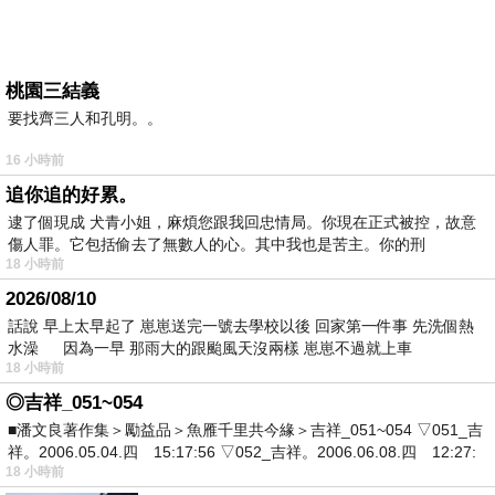
桃園三結義
要找齊三人和孔明。。
16 小時前
追你追的好累。
逮了個現成 犬青小姐，麻煩您跟我回忠情局。你現在正式被控，故意
傷人罪。它包括偷去了無數人的心。其中我也是苦主。你的刑
18 小時前
2026/08/10
話說 早上太早起了 崽崽送完一號去學校以後 回家第一件事 先洗個熱
水澡 因為一早 那雨大的跟颱風天沒兩樣 崽崽不過就上車
18 小時前
◎吉祥_051~054
■潘文良著作集＞勵益品＞魚雁千里共今緣＞吉祥_051~054 ▽051_吉
祥。2006.05.04.四 15:17:56 ▽052_吉祥。2006.06.08.四 12:27:
18 小時前