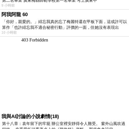
第二名畢業 廣東梅縣師範學校第一名畢業 考上廣東中
9 小時前
阿我阿龍 60
「你好，親愛的。」緋忘我真的忘了梅麗特還在甲板下面，這或許可以
算作「也許緋忘我不適合秘密行動」評價的一面，但她沒有表現出
10 小時前
我與AI討論的小說劇情(18)
第十八章：袁年留下的牢籠 辦公室裡安靜得令人難受。 窗外山風吹過