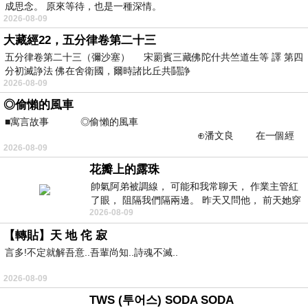
成思念。 原來等待，也是一種深情。
2026-08-09
大藏經22，五分律卷第二十三
五分律卷第二十三（彌沙塞） 宋罽賓三藏佛陀什共竺道生等 譯 第四
分初滅諍法 佛在舍衛國，爾時諸比丘共鬪諍
2026-08-09
◎偷懶的風車
■寓言故事 ◎偷懶的風車
⊕潘文良 在一個經
2026-08-09
常颳風的山丘上—&m
花瓣上的露珠
帥氣阿弟被調線， 可能和我常聊天， 作業主管紅
了眼， 阻隔我們隔兩邊。 昨天又問他， 前天她穿
2026-08-09
什麼顏色衣服， 不經
【轉貼】天 地 侘 寂
言多!不定就解吾意..吾輩尚知..詩魂不滅..
2026-08-09
TWS (투어스) SODA SODA