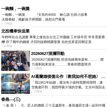
一碗麵，一碗羮
一碗麵，一碗羮 *文長約4000 耐心讀 社區小故事
太陽眷顧，稚齡孩子睜開眼，就想出門看看
1 小時前
北投機車快送業
年輕時在台北讀書 畢業之後也在台北工作賺錢 工作很辛苦 常常需要應
酬 存了幾年的錢後 才回到故鄉桃園發展 自此也算是回鄉定居
1 小時前
20260627洄瀾羽動
20260627洄瀾羽動 民宿包棟應有盡有............ 體
力過剩就來游泳............ 青春肉體盡情消
2 小時前
磨............ 晚餐不必
AI葛蘭婚後復出作〈教我如何不想她〉 #戀上老電影 #葛蘭 #粟子
「我1961年結婚，還沒有小孩時我覺得很悶，連
空氣都不對；我想呼吸片場的空氣。丈夫叫我回去
2 小時前
試試看……拍了〈教我如何不想她〉（1963
春燕---(三)
《 春 燕 》 七、匠人的價碼 三十五歲那年，春燕邀田文溪一起到中國