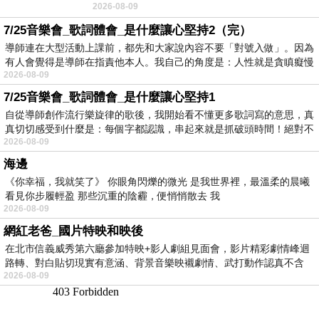
2026-08-09
No》即為其中之一，在告示牌百大單曲
7/25音樂會_歌詞體會_是什麼讓心堅持2（完）
導師連在大型活動上課前，都先和大家說內容不要「對號入做」。因為
有人會覺得是導師在指責他本人。我自己的角度是：人性就是貪瞋癡慢
2026-08-09
7/25音樂會_歌詞體會_是什麼讓心堅持1
自從導師創作流行樂旋律的歌後，我開始看不懂更多歌詞寫的意思，真
真切切感受到什麼是：每個字都認識，串起來就是抓破頭時間！絕對不
2026-08-09
海邊
《你幸福，我就笑了》 你眼角閃爍的微光 是我世界裡，最溫柔的晨曦
看見你步履輕盈 那些沉重的陰霾，便悄悄散去 我
2026-08-09
網紅老爸_國片特映和映後
在北市信義威秀第六廳參加特映+影人劇組見面會，影片精彩劇情峰迴
路轉、對白貼切現實有意涵、背景音樂映襯劇情、武打動作認真不含
2026-08-09
糊、