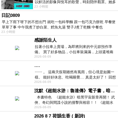
以鮮活的影像與悅耳的歌聲，時刻陪伴觀眾。她多
23 小時前
才多藝、陽光開朗的形象，不僅保留在電影
日記0809
早上下雨下呀下的不想出門 就吃一包科學麵 跟一包巧克力餅乾 早餐便
草草了事 中午我煮了炒白菜、鱈魚丸湯 雙子J煮了乾麵 中餐也
23 小時前
感謝陌生人
拉著小拉車上賣場，為即將到來的中元節預作準
備。 買了好多物品，小拉車裝滿滿，上頭還堆兩
2026-08-09
紙箱。 雖辛苦了點，這點程度我一個人搬
….
⋯⋯ 。 這兩天假期雖然有風雨，但心境是如圖一
樣。 能好好休息、吃喝睡覺.... 真是太好了！ 回想
2026-08-09
起來，以前根本就很難有這
沈默《超能水滸：魯達傳》電子書，暗黑宇宙新章，一一五年八月璀璨上架！
本書特色 《超能水滸》暗黑宇宙新章再開！ 武
俠、奇幻與間諜小說的撞擊與相容！！ 《超能水
2026-08-09
滸》系列第四部
2026 8 7 荷韻生香 ( 新詩)