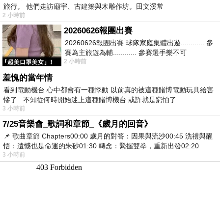
旅行。 他們走訪廟宇、古建築與木雕作坊。田文溪常
2 小時前
20260626報團出賽
20260626報團出賽 球隊家庭集體出遊............ 參
賽為主旅遊為輔............ 參賽選手樂不可
2 小時前
支............ 賽前旅遊
羞愧的當年情
看到電動機台 心中都會有一種悸動 以前真的被這種賭博電動玩具給害
慘了 不知從何時開始迷上這種賭博機台 或許就是窮怕了
3 小時前
7/25音樂會_歌詞和章節_《歲月的回音》
📌 歌曲章節 Chapters00:00​ 歲月的對答：因果與流沙00:45​ 洗禮與醒
悟：遺憾也是命運的朱砂01:30​ 轉念：緊握雙拳，重新出發02:20
3 小時前