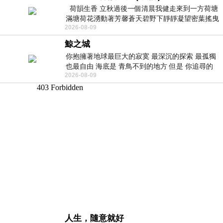
荷韻生香 立秋過後一個清晨我健走來到一方荷塘
滿塘荷花湧動著芳馨蒼天碧野下靜靜凝望密葉搖曳
2026-08-09
幽泉中復有蛙鳴嘓嘓水波裡搖曳
鯨之城
你抱擁著地球最巨大的寂寞 最深沉的探索 最孤獨
也最自由 海底是 青鳥不到的地方 但是 你追尋的
2026-08-09
幸福 可以比珍珠更
人生，隨意就好