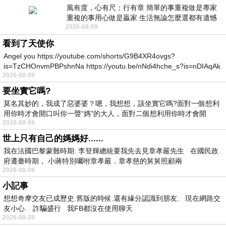
風有度，心有尺；行有章 簡單的事重複做是專家
重複的事用心做是贏家 生活無論怎麼選都有遺憾
2026-08-09
所以開心就好 生活不會辜負認真
看到了天使你
Angel you https://youtube.com/shorts/G9B4XR4ovgs?
is=TzCHOnvmPBPshnNa https://youtu.be/nNdi4hche_s?is=nDIAqAk
2026-08-09
要坐實它嗎?
莫名其妙的，我成了惡婆婆？嗯，我想想，該坐實它嗎?面對一個想利
用你時才會開口叫你一聲“媽"的大人，面對二個想利用你時才會開
2026-08-09
世上只有自己的媽媽好......
我在法國巴黎蒙難時期: 李登輝總統要我先去見章孝嚴先生 在國民政
府遷臺時期， 小蔣特別囑咐章孝嚴．章孝慈的舅舅照顧兩
2026-08-09
小記事
想想奇摩交友已成歷史.舊版的時候.還有緣分認識到朋友. 現在網路交
友小心. 詐騙盛行 我FB都沒在使用聊天
2026-08-09