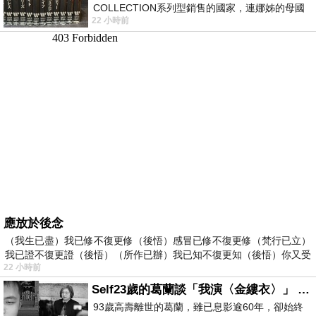
COLLECTION系列型銷售的國家，連娜姊的母國
22 小時前
美國都沒對她這樣過，這全拜在他們到現在唱片
應放於後念
（我生已盡）我已修不復更修（後悟）感冒已修不復更修（梵行已立）
我已證不復更證（後悟）（所作已辦）我已知不復更知（後悟）你又受
22 小時前
Self23歲的葛蘭談「我演〈金縷衣〉」 #戀上老電影 #粟子 #葛蘭
93歲高壽離世的葛蘭，雖已息影逾60年，卻始終