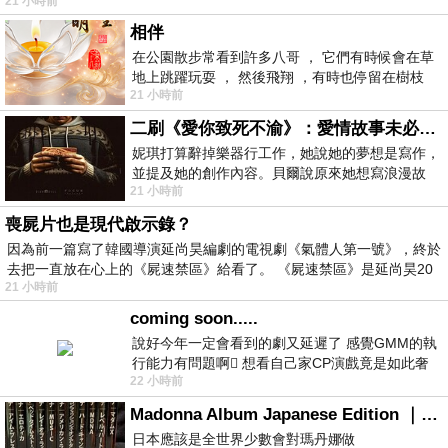
21 小時前
相伴
在公園散步常看到許多八哥 ， 它們有時候會在草
地上跳躍玩耍 ， 然後飛翔 ，有時也停留在樹枝
21 小時前
上，它們身軀是咖啡色的，鳥喙是黃色
二刷《愛你致死不渝》：愛情故事未必是浪漫故事
妮琪打算辭掉樂器行工作，她說她的夢想是寫作，
並提及她的創作內容。貝爾說原來她想寫浪漫故
21 小時前
事，妮琪回應：「不是浪漫故事，是愛情
喪屍片也是現代啟示錄？
因為前一篇寫了韓國導演延尚昊編劇的電視劇《氣體人第一號》，終於
去把一直放在心上的《屍速禁區》給看了。 《屍速禁區》是延尚昊20
21 小時前
coming soon.....
說好今年一定會看到的劇又延遲了 感覺GMM的執
行能力有問題啊🫩 想看自己家CP演戲竟是如此奢
22 小時前
侈的事 GMM你說看看啊😑 先把劇放
Madonna Album Japanese Edition ｜瑪丹娜專輯們2026年日本版重發系列
日本應該是全世界少數會對瑪丹娜做