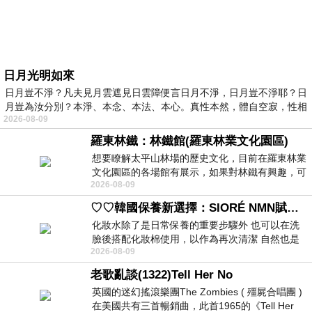
日月光明如來
日月豈不淨？凡夫見月雲遮見日雲障便言日月不淨，日月豈不淨耶？日
月豈為汝分別？本淨、本念、本法、本心。真性本然，體自空寂，性相
2026-08-09
羅東林鐵：林鐵館(羅東林業文化園區)
想要瞭解太平山林場的歷史文化，目前在羅東林業
文化園區的各場館有展示，如果對林鐵有興趣，可
2026-08-09
以到林鐵館。 這裡展示從山下
♡♡韓國保養新選擇：SIORÉ NMN賦活泡泡化妝水♡♡
化妝水除了是日常保養的重要步驟外 也可以在洗
臉後搭配化妝棉使用，以作為再次清潔 自然也是
2026-08-09
我的保養必備品項 不過，我對於化妝
老歌亂談(1322)Tell Her No
英國的迷幻搖滾樂團The Zombies ( 殭屍合唱團 )
在美國共有三首暢銷曲，此首1965的《Tell Her