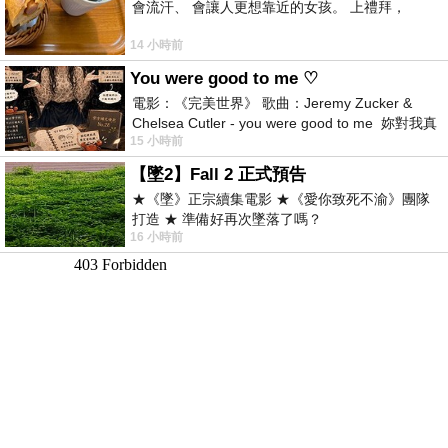
會流汗、 會讓人更想靠近的女孩。 上禮拜，
14 小時前
You were good to me ♡
電影：《完美世界》 歌曲：Jeremy Zucker &
Chelsea Cutler - you were good to me 妳對我真
15 小時前
好 因
【墜2】Fall 2 正式預告
★《墜》正宗續集電影 ★《愛你致死不渝》團隊
打造 ★ 準備好再次墜落了嗎？
16 小時前