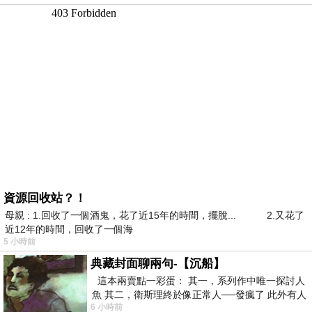
資源回收站？！
母親 : 1.回收了一個酒鬼，花了近15年的時間，擺脫... 2.又花了
近12年的時間，回收了一個海
5 小時前
典藏封面聊兩句-【沉船】
這本兩賣點一彩蛋： 其一，系列作中唯一探討人
魚 其二，衛斯理終於像正常人──發瘋了 此外有人
6 小時前
在南極打死北極熊（@《地心