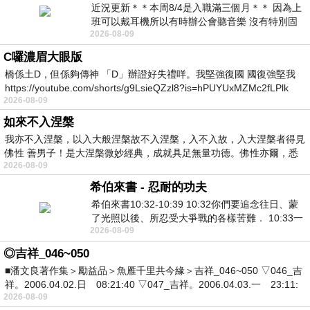
近況更新＊＊本周8/4是入職滿三個月＊＊ 因為上
班可以戴耳機所以有時辦公會聽音樂 沒有特別固
2026-08-09
定哪天但就是一周某一天會固定聽'90
C囉濃眉大眼版
橋係土D，但係夠傳神 「D」辦證好失禮咩。我堅強復國 國復強堅我
https://youtube.com/shorts/g9LsieQZzl8?is=hPUYUxMZMc2fLPlk
2026-08-09
如來不入涅槃
我亦不入涅槃，以入大般涅槃故不入涅槃，入不入故，入大涅槃者得見
佛性 善男子！是大涅槃微妙經典，成就具足無量功德。佛性亦爾，悉
2026-08-09
希伯來書 - 忍耐的功夫
希伯來書10:32-10:39 10:32你們要追念往日、蒙
了光照以後、所忍受大爭戰的各樣苦難． 10:33一
2026-08-09
面被毀謗、遭患難、成了戲景、叫眾人
◎吉祥_046~050
■潘文良著作集＞勵益品＞魚雁千里共今緣＞吉祥_046~050 ▽046_吉
祥。2006.04.02.日 08:21:40 ▽047_吉祥。2006.04.03.一 23:11:
2026-08-09