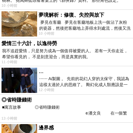
樹林。 堯禹舜低頭看著桌上的《群俠錄》資料。 那些角色設定。
10 小時前
夢境解析：修復、失控與放下
夢見在客廳 夢見在客廳地板上洗一個沾了灰粉
的瓷器，然後把客廳地上弄得水到處流，然後又洗
10 小時前
一頂棒球潮帽，後來發現帽
愛情三十六計，以逸待勞
我不追趕愛情，只是努力成為一個值得被愛的人。 若有一天你走近，
希望你看見的， 不是刻意迎合，而是真實的我。
11 小時前
…
⋯⋯ Ai製圖 。 先前的花幻人穿的太保守，我認為
這樣太過於人的思維了。 剛幻化成人類應該是一
12 小時前
絲不掛吧？ 當然這樣是創不出
◎省時賺錢術
■寓言故事 ◎省時賺錢術
⊕潘文良 在一個繁
13 小時前
華的商業街上，有兩家傳統
邊界感