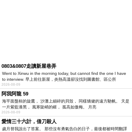
0803&0807走讀新屋巷弄
Went to Xinwu in the morning today, but cannot find the one I have
to interview. 早上前往新屋，炎熱高溫卻沒找到圖書館、區公所
2026-08-09
阿我阿龍 59
海平面盤桓的旋鷹， 沙灘上細碎的貝殼， 同樣矯健的遠方馳帆。 天是
一片紫藍漆黑， 風寒陡峭的崕， 孤高如傲梅。 月亮
2026-08-09
愛情三十六計，借刀殺人
歲月替我說出了答案。 那些沒有勇氣告白的日子，最後都被時間翻譯