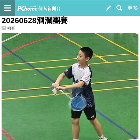
我的
最新文章
20260628洄瀾團賽
祖哥