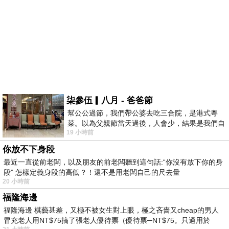
柒參伍▎八月 - 爸爸節
幫公公過節，我們帶公婆去吃三合院，是港式粵
菜。以為父親節當天過後，人會少，結果是我們自
19 小時前
己想多了。人陸續地進，滿滿都是人，個人
你放不下身段
最近一直從前老闆，以及朋友的前老闆聽到這句話:“你沒有放下你的身
段” 怎樣定義身段的高低？！還不是用老闆自己的尺去量
20 小時前
福隆海邊
福隆海邊 棋藝甚差，又極不被女生對上眼，極之吝嗇又cheap的男人
冒充老人用NT$75搞了張老人優待票（優待票─NT$75。只適用於