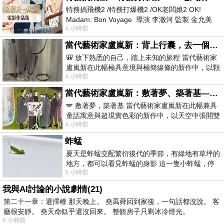
特務搞飛機2 /特務打爆機2 /OK老闆娘2 OK!
Madam: Bon Voyage 導演 李澈河 監製 金允美
4 小時前
劇本 申鉉成 主演 嚴正化 朴誠雄
當代藝術家盧嵐新：背上行囊，去一個沒有人認識你的地方——看風景，也遇見渴望出發的自己
🎒 放下熟悉的自己，踏上未知的旅程 當代藝術家
盧嵐新在此幅極具意境與極簡線條的新作中，以顆
4 小時前
粒感豐富的灰綠粗糙背景，搭配凝練且具
當代藝術家盧嵐新：敷著夢、築著基——讓筆觸成為存在過的證據，將相遇的溫度熔鑄成新的模樣
🪽 敷著夢，築著基 當代藝術家盧嵐新在此幅兼具
童話寓意與超現實色彩的新作中，以天空中張開雙
4 小時前
翼的神聖形象與地面上聚集的人群對話，
蚱蜢
夏天是蚱蜢交配繁衍後代的季節，有綠地有草坪的
地方，都可以看見蚱蜢的身影 這一隻小蚱蜢，停
5 小時前
在車頂上，怎麼樣小心驅趕，都無動
我與AI討論的小說劇情(21)
第二十一章：選擇權 那天晚上。 堯禹舜回到家後，一句話都沒說。 客
廳很安靜。 堯天命似乎還沒回來。 整個房子只剩冰冷燈光。
5 小時前