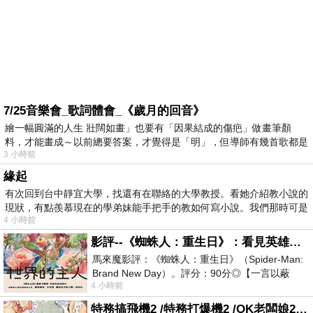
7/25音樂會_歌詞體會_《歲月的回音》
繪一幅圓滿的人生 壯闊如畫」也要有「因果結成的傷疤」做畫筆顏
料，才能畫成～以前總要答案，才覺得是「明」，但導師有幾首歌都是
3 小時前
在教
緣起
有次回到台中靜宜大學，找還有在聯絡的大學教授。看她介紹教小說的
現狀，有點羨慕現在的學弟妹能手把手的教如何寫小說。我們那時可是
4 小時前
影評--《蜘蛛人：重生日》：看見英雄的孤獨與重生
馬來魔影評：《蜘蛛人：重生日》（Spider-Man:
Brand New Day）。評分：90分◎【一言以蔽
4 小時前
之】：一個失去一切的英雄，學會放下孤獨、
特務搞飛機2 /特務打爆機2 /OK老闆娘2 OK! Madam: Bon Voyage