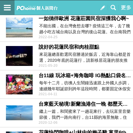
OH 原來我們這麼像
訂閱
我的
一如徜徉歐洲 花蓮莊園民宿深獲我心啊~
不能出國，在台灣會想去哪? 疫情這三年，去了幾
趟小吃古城台南以及台灣的後山花蓮。在台南我們
2022-04-25
可以擠進...
說好的花蓮民宿和肉桂甜點
來花蓮總喜歡選民宿勝過於飯店，近海靠山都是首
選，2020年底的花蓮行，請新移居花蓮的朋友推
2021-05-20
薦，她力薦...
台11線 玩冰箱+海角咖啡 IG熱點口袋名單2020√checked
每年十二月，彷彿人生鬧鐘迅速跟上外國人步調，
連續幾年耶誕節到跨年這段時間，都要固定休假安
2021-04-11
排出國，去年...
台東藍天秘境!新蘭漁港住一晚 都歷天空之境絕美啊啊啊~~
繼上一篇，和閨蜜來了一趟花東行，去玩富里音樂
節後，我們一路向南行，台11縣的海景無敵，住
2020-12-06
宿呢!選了一...
花蓮快閃咖啡+山林中的梅子雞 富里6th音樂節去不膩..