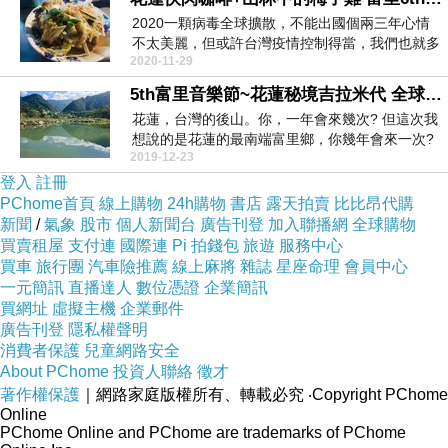
2020一顆病毒全球擴散，不能出國個兩三年心情
不太美麗，但或許台灣疫情控制得當，我們也就多
2020-11-29
了些時間能...
5th富里音樂節~花蓮秘境吉拉米代 全球百大旅遊地值得造訪!!
花蓮，台灣的後山。你，一年會來幾次? 但這次我
想說的是花蓮的最南端富里鄉，你幾年會來一次?
2019-12-23
20...
登入
註冊
PChome首頁
線上購物
24h購物
書店
露天拍賣
比比昂代購
新聞
/
氣象
股市
個人新聞台
廣告刊登
加入聯播網
全球購物
買賣租屋
支付連
國際連
Pi 拍錢包
旅遊
服務中心
買車
旅行團
汽車險推薦
線上麻將
雜誌
星座命理
會員中心
一元簡訊
直播達人
數位憑證
企業簡訊
買網址
虛擬主機
企業郵件
廣告刊登
隱私權聲明
消費者保護
兒童網路安全
About PChome
投資人聯絡
徵才
著作權保護
｜網路家庭版權所有、轉載必究
‧Copyright PChome
Online
PChome Online and PChome are trademarks of PChome