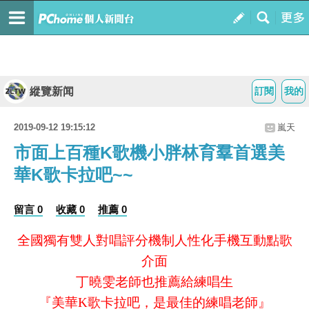
縱覽新闻
訂閱
我的
2019-09-12 19:15:12
嵐天
市面上百種K歌機小胖林育羣首選美
華K歌卡拉吧~~
留言 0
收藏 0
推薦 0
全國獨有雙人對唱評分機制人性化手機互動點歌
介面
丁曉雯老師也推薦給練唱生
『美華K歌卡拉吧，是最佳的練唱老師』