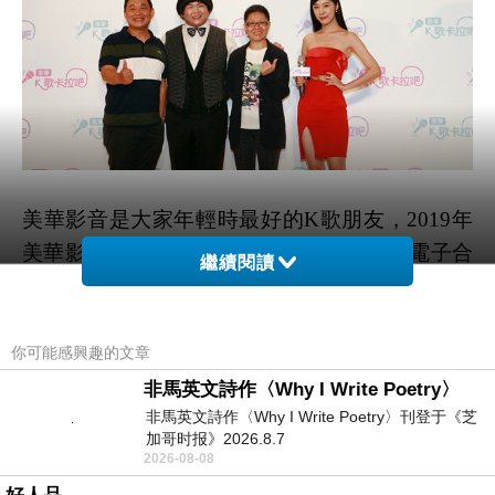
美華影音是大家年輕時最好的K歌朋友，2019年
美華影音與全球三大音效晶片供應商驊訊電子合
繼續閱讀
作，開發更厲害又聰明的卡拉吧，讓民眾在家除
了能和家人朋友K歌一較高下之外，在家就有
KTV包廂的音質，歌曲內容還擁有美華三萬首國
你可能感興趣的文章
語歌，台語，粵語，雲端還能隨時更換新歌曲。
非馬英文詩作〈Why I Write Poetry〉
『美華K歌卡拉吧』電視版，是專為家庭客廳打
非馬英文詩作〈Why I Write Poetry〉刊登于《芝
加哥时报》2026.8.7
造的，隨時變身K歌場，自家就是KTV。
2026-08-08