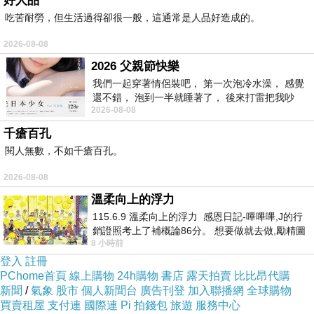
好人品
2019年9月12日(週四)，美華影音與驊訊電子一同
吃苦耐勞，但生活過得卻很一般，這通常是人品好造成的。
舉辦『美華K歌卡拉吧』產品上市發佈會。美華
2026-08-08
影音林嘉愷董事長表示，美華公司從最早的VHS
2026 父親節快樂
伴唱帶到電腦伴唱機、VOD系統到利用網路傳輸
我們一起穿著情侶裝吧， 第一次泡冷水澡， 感覺
的線上卡拉OK服務，提供消費者唱歌這項服務
還不錯， 泡到一半就睡著了， 後來打雷把我吵
2026-08-08
醒， 手
20幾年。擁有多項專利技術跟大量歌曲版權，目
千瘡百孔
前提供線上卡拉OK服務的對象包含電視機廠商、
閱人無數，不如千瘡百孔。
有線電視系統、機上盒業者，這些通路的用戶數
2026-08-08
高達數百萬用戶，這次新服務的升級也會將這些
溫柔向上的浮力
用戶納入優先升級對象。
115.6.9 溫柔向上的浮力 感恩日記-嗶嗶嗶,J的行
銷證照考上了補概論86分。 想要做就去做,勵精圖
8 小時前
今天發表全台第一套卡拉OK精準評分系統，這套
治大成功,也是表法,堅持和努力
登入
註冊
功能強大的精準評分系統是美華公司跟合作夥伴
PChome首頁
線上購物
24h購物
書店
露天拍賣
比比昂代購
驊訊電子所共同開發出來，驊訊電子是台灣音效
新聞
/
氣象
股市
個人新聞台
廣告刊登
加入聯播網
全球購物
買賣租屋
支付連
國際連
Pi 拍錢包
旅遊
服務中心
IC設計大廠，多年來他們在設計IC時因為對於處