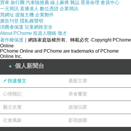
買車
旅行團
汽車險推薦
線上麻將
雜誌
星座命理
會員中心
理聲音的專注與執著也因此練就了一身對於解析
一元簡訊
直播達人
數位憑證
企業簡訊
買網址
虛擬主機
企業郵件
音樂與人聲之間細節對應的真功夫，他們將演唱
廣告刊登
隱私權聲明
者的情感、技巧、音準的細節利用快速的演算法
消費者保護
兒童網路安全
跟原唱歌手做即時比對然後給出一個幾乎是現場
About PChome
投資人聯絡
徵才
著作權保護
｜網路家庭版權所有、轉載必究
‧Copyright PChome
評審老師會給的分數，這也是驊訊電子AI人工智
Online
慧的一項突破與創新。相信這套
精準評分系統，
PChome Online and PChome are trademarks of PChome
Online Inc.
必定會為消費者提供更佳的娛樂性與趣味性的唱
個人新聞台
歌新體驗，這也是一個唱歌市場的新標準，勢必
引起一場卡拉OK以及KTV市場的革命性服務大
快速發文
最新文章
升級！
心情雜記
美食饗宴
發佈會現場邀請小胖林育羣為試唱嘉賓，除了跟
藝文欣賞
旅遊玩家
驊訊電子K歌冠軍代表一較高下外，也獨唱安可
曲。螢光幕前許久不見的小胖林育羣在2012年參
社會萬象
影視娛樂
加第一次歌唱比賽，一路到2013年總共參加關8