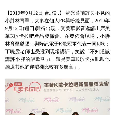
【2019年9月12日 台北訊】 螢光幕前許久不見的
小胖林育羣，大多在個人FB與粉絲見面，2019年
9月12日(週四)難得出現，受美華影音邀請出席美
華K歌卡拉吧產品發佈會。在發佈會現場，小胖
林育羣獻聲，與驊訊電子K歌冠軍代表一同K歌；
丁曉雯老師也受邀到現場講評，笑說「不知道該
講評小胖的唱歌功力，還是美華K歌卡拉吧跟他
聽過其他的伴唱機比較有多厲害」。