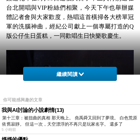
台北開唱與VIP粉絲們相聚，今天下午也舉辦媒
體記者會與大家歡度，熱唱這首橫掃各大榜單冠
軍的洗腦神曲，經紀公司獻上一個專屬打造的Q
版公仔生日蛋糕，一同歡唱生日快樂歌慶生。
繼續閱讀
你可能感興趣的文章
我與AI討論的小說劇情(13)
第十三章：被扭曲的真相 那天晚上。 堯禹舜又回到了夢境。 白色荒原
依舊寂靜。 但這一次，天空漂浮的不再只是玩家名字。 還多了
5 小時前
媽媽的優點