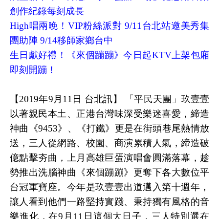
創作紀錄每刻成長
High唱兩晚！VIP粉絲派對 9/11台北站邀美秀集
團助陣 9/14移師家鄉台中
生日獻好禮！《來個蹦蹦》今日起KTV上架包廂
即刻開蹦！
【2019年9月11日 台北訊】 「平民天團」玖壹壹
以著親民本土、正港台灣味深受樂迷喜愛，締造
神曲《9453》、《打鐵》更是在街頭巷尾熱情放
送，三人從網路、校園、商演累積人氣，締造破
億點擊夯曲，上月高雄巨蛋演唱會圓滿落幕，趁
勢推出洗腦神曲《來個蹦蹦》更奪下各大數位平
台冠軍寶座。今年是玖壹壹出道邁入第十週年，
讓人看到他們一路堅持實踐、秉持獨有風格的音
樂進化，在9月11日這個大日子，三人特別選在