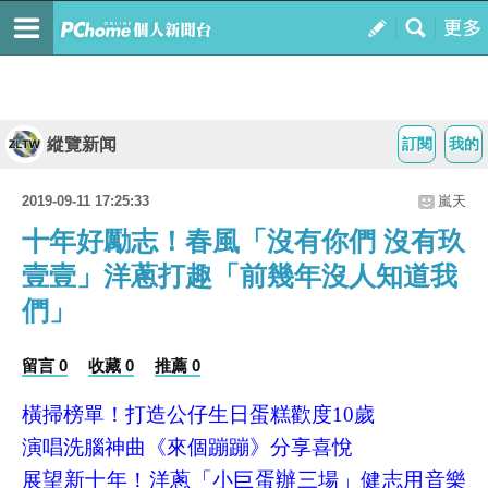
縱覽新闻
訂閱
我的
2019-09-11 17:25:33
嵐天
十年好勵志！春風「沒有你們 沒有玖
壹壹」洋蔥打趣「前幾年沒人知道我
們」
留言 0
收藏 0
推薦 0
橫掃榜單！打造公仔生日蛋糕歡度10歲
演唱洗腦神曲《來個蹦蹦》分享喜悅
展望新十年！洋蔥「小巨蛋辦三場」健志用音樂