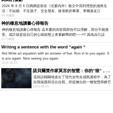
2026 年 8 月 6 日媽媽從前在《北窗內外》散文中寫到理想的遊俠生
有別於台前風光，玖壹壹這一路走來其實相當艱
活：不結婚、不生孩子、交女朋友、做喜歡的事業、單獨遊走江
辛，早期克難做音樂、在網路推出歌曲而闖開名
54 分鐘前
湖⋯⋯，
氣，甚至得忍受鄉民網友的冷嘲熱諷，如今有了
神的棲息地讀書心得報告
自己舞台、在音樂事業上也放得更開，更感謝粉
神的棲息地讀書心得報告 這本書的內容我部份可以理解，部分不能接
受。或許就是從自己的心病狀態上來看解釋的吧~~~!!!! 因為自己誤
絲們一路不離不棄的追隨，對自己的十週年發表
15 小時前
感想，健志形容「只能說勝讀十年書，有這樣的
Writing a sentence with the word “again “
十年我們都是幸運的幸福的」；洋蔥打趣說「其
Not Write an equation with an answer of five. Run in to you again. It
is you again. Nice seeing you again.
實感覺沒有到那麼久，但就是十年那麼久，因為
2026-08-05
前幾年根本沒人知道我們是誰」；春風難得感性
諾貝爾獎作家莫言的智慧：你的“狠”，才是最好的自我保護
說道「很感謝一直以來還在支持我們的朋友，沒
這段話精闢地道出了現代女性在成熟過程中，為了
自我保護與活出自我，所提煉出的一種智慧與鋒芒
有你們也不會有這十年！」從言語中聽得出三人
2026-08-05
的平衡。 核心解讀與看法
對粉絲的疼愛與感激。
登入
註冊
PChome首頁
線上購物
24h購物
書店
露天拍賣
比比昂代購
新聞
/
氣象
股市
個人新聞台
廣告刊登
加入聯播網
全球購物
三人平時硬漢形象十足，螢幕前雖話不多，選擇
買賣租屋
支付連
國際連
Pi 拍錢包
旅遊
服務中心