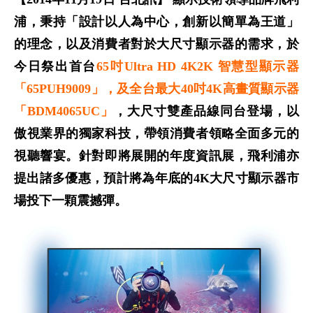
浦，秉持「設計以人為中心，創新以簡單為王道」
的理念，以及消費者對於大尺寸顯示器的需求，於
今日祭出首台
65吋Ultra HD 4K2K 智慧型顯示器
「65PUH9009」，及全台最大40吋4K高畫質顯示器
「BDM4065UC」
，大尺寸雙產品線同台登場，以
傲視業界的獨家科技，帶領消費者領略全面多元的
視聽響宴。針對即將展開的年度資訊展，飛利浦亦
提出諸多優惠，預計將為年底的4K大尺寸顯示器市
場投下一顆震撼彈。