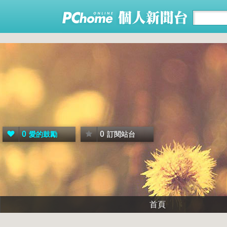
0
0
愛的鼓勵
訂閱站台
首頁