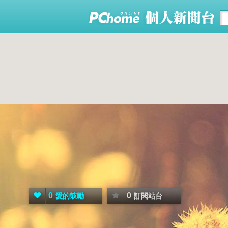
0
0
愛的鼓勵
訂閱站台