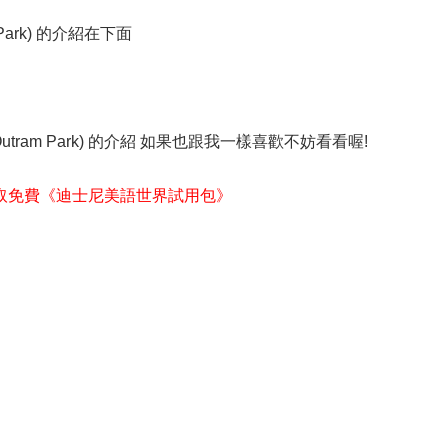
 Park) 的介紹在下面
Outram Park) 的介紹 如果也跟我一樣喜歡不妨看看喔!
取免費《迪士尼美語世界試用包》