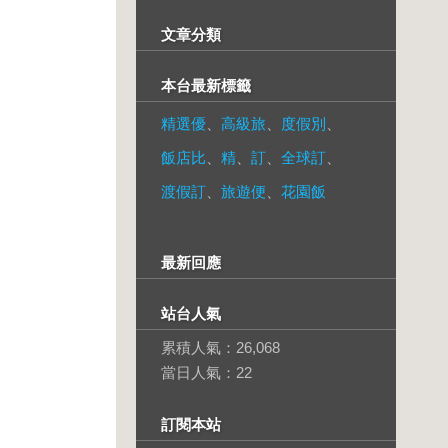
文章分類
本台最新標籤
精選優
、
高級旅
、
度假別
、
飯店比
、
精
、
訂
、
全球訂
、
渡假訂
、
旅遊便
、
花園飯
最新回應
站台人氣
累積人氣：
26,068
當日人氣：
22
訂閱本站