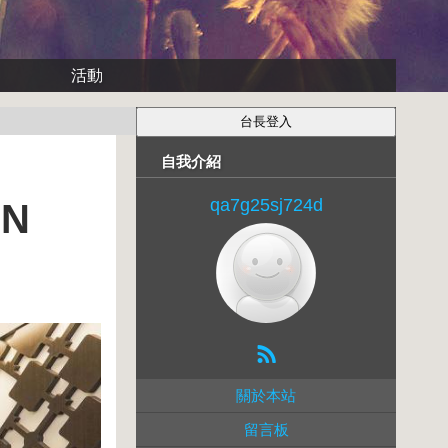
活動
自我介紹
qa7g25sj724d
N
關於本站
留言板