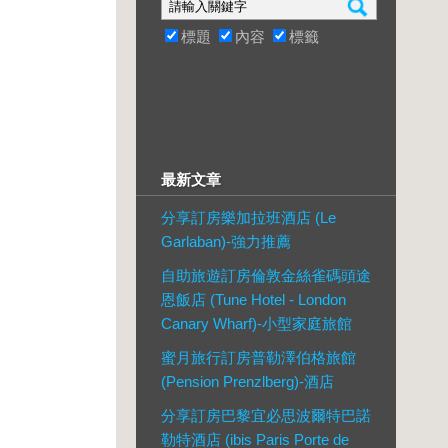
標題
內容
標籤
最新文章
分享訂房樂加拉班酒店 (Le
Garlaban)-強力推薦
自助旅遊訂房倫敦金絲雀碼頭途
恩飯店 (Tune Hotel - London
Canary Wharf)-小型家庭旅館
蜜月旅行訂房普勒澤伯格旅館
(Pension Prenzlberg)-酒店
分享訂房巴黎宜必思波爾特巴諾
勒特酒店 (ibis Paris Porte de