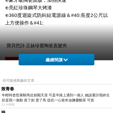
⊕象牙級陶瓷面版，加熱快速
⊕亮紅珍珠鋼琴大烤漆
⊕360度迴旋式防糾結電源線＆#40;長度2公尺以
上方便操作＆#41;
繼續閱讀
我的美麗日記 自然鑰匙粉藍收藏面膜盒x120片-
即期品@E@
你可能感興趣的文章
宅配舒適爽快！加大寬邊不緊繃，腰際透氣孔不
致青春
悶熱，大囊袋設計完整包覆，頂級面料，柔軟輕
年輕時曾想著騎馬仗劍闖天涯 可是半路上遇到一個人 她說要許我終生
於是我一激動 當了劍 賣了馬 從此一心柴米油鹽醬醋茶 可當
巧抗菌效果好@E@
23 小時前
LA BEAU 淨膚淡斑美白菁華30ml-5瓶組
狼