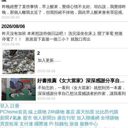
甜美溫柔~雕花鏤空布蕾絲拼接打褶蝴蝶結袖口
昨晚經歷了某些事情，早上醒來，覺得心情不太好。坦白說，我覺得昨
上衣．2色@E@
晚，那個人離我太近了，但我拒絕不掉他，因此早上醒來會有罪惡感。
2026-08-06
Dr.Douxi 朵璽 櫻花嫩白系列禮盒 身體乳
2026/08/06
300ml+護手霜50ml
昨天沒有加班 本來想說些個日誌吧！ 洗完澡坐在床上 開了筆電 然後
停電了！！ 崽崽當下直接一個三小？ 就脫口而出
2026-08-06
2
加入更新......
2026-08-06
好書推薦《女大當家》深深感謝分享自己想法震撼讀者的作家，讓我看到不同樣貌的家庭！
不知怎的，一看到《女大當家》就想到另一本書，
深深感謝分享自己想法震撼讀者的作家，讓我看到
2026-08-06
不同樣貌的家庭！ 《女大
登入
註冊
PChome首頁
線上購物
24h購物
書店
露天拍賣
比比昂代購
新聞
/
氣象
股市
個人新聞台
廣告刊登
加入聯播網
全球購物
買賣租屋
支付連
國際連
Pi 拍錢包
旅遊
服務中心