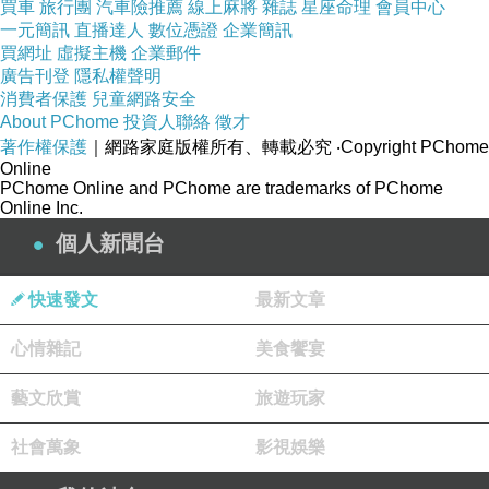
買車
旅行團
汽車險推薦
線上麻將
雜誌
星座命理
會員中心
一元簡訊
直播達人
數位憑證
企業簡訊
買網址
虛擬主機
企業郵件
廣告刊登
隱私權聲明
消費者保護
兒童網路安全
About PChome
投資人聯絡
徵才
著作權保護
｜網路家庭版權所有、轉載必究
‧Copyright PChome
Online
PChome Online and PChome are trademarks of PChome
Online Inc.
個人新聞台
快速發文
最新文章
心情雜記
美食饗宴
藝文欣賞
旅遊玩家
社會萬象
影視娛樂