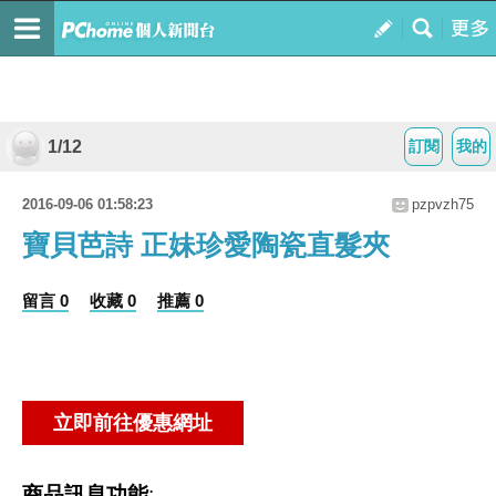
1/12
訂閱
我的
2016-09-06 01:58:23
pzpvzh75
寶貝芭詩 正妹珍愛陶瓷直髮夾
留言 0
收藏 0
推薦 0
商品訊息功能
: