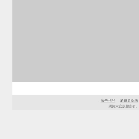
廣告刊登
消費者保護
．
．
網路家庭版權所有、轉載必究