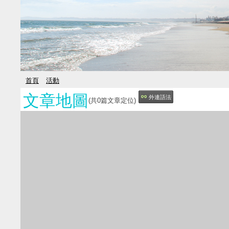
首頁
活動
文章地圖
外連語法
(共
0
篇文章定位)