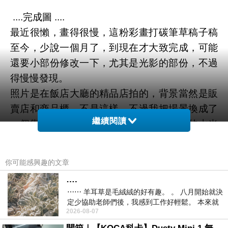
....完成圖 ....
最近很懶，畫得很慢，這粉彩畫打碳筆草稿子稿
至今，少說一個月了，到現在才大致完成，可能
還要小部份修改一下，尤其是光影的部份，不過
得慢慢發現。
照片是在飯店大廳的精品店拍的，背景當然是販
賣店和商品櫃，不是這樣。不過我把場景換成了
繼續閱讀
一個靠落地窗的房間，外面還看得到美麗的山光
水景，年輕少女坐在椅上專心地讀著小說，這樣
才不會跟商店的背景不搭。
你可能感興趣的文章
不過這樣美景的房間好像也不該穿著傳統鄒族服
….
裝厚？呵呵，但是她真的是鄒族原住民沒錯呀！
⋯⋯ 羊耳草是毛絨絨的好有趣。 。 八月開始就決
定少協助老師們後，我感到工作好輕鬆。 本來就
2026-08-07
不是我的工作啊。 真