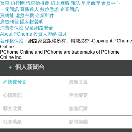
買車
旅行團
汽車險推薦
線上麻將
雜誌
星座命理
會員中心
一元簡訊
直播達人
數位憑證
企業簡訊
買網址
虛擬主機
企業郵件
廣告刊登
隱私權聲明
消費者保護
兒童網路安全
About PChome
投資人聯絡
徵才
著作權保護
｜網路家庭版權所有、轉載必究
‧Copyright PChome
Online
PChome Online and PChome are trademarks of PChome
Online Inc.
個人新聞台
快速發文
最新文章
心情雜記
美食饗宴
藝文欣賞
旅遊玩家
社會萬象
影視娛樂