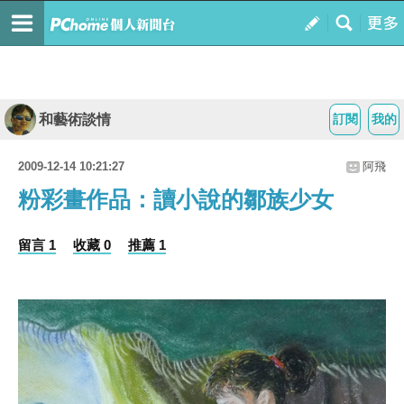
和藝術談情
訂閱
我的
2009-12-14 10:21:27
阿飛
粉彩畫作品：讀小說的鄒族少女
留言 1
收藏 0
推薦 1