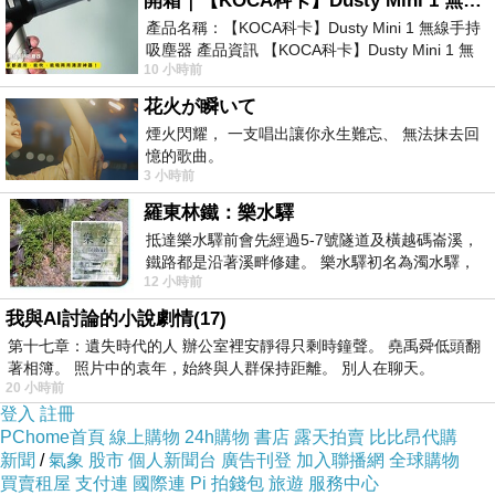
開箱｜【KOCA科卡】Dusty Mini 1 無線手持吸塵器
產品名稱：【KOCA科卡】Dusty Mini 1 無線手持
吸塵器 產品資訊 【KOCA科卡】Dusty Mini 1 無
10 小時前
線手持吸塵器評語： 能吸、能吹兼具兩
花火が瞬いて
煙火閃耀， 一支唱出讓你永生難忘、 無法抹去回
憶的歌曲。
3 小時前
羅東林鐵：樂水驛
抵達樂水驛前會先經過5-7號隧道及橫越碼崙溪，
鐵路都是沿著溪畔修建。 樂水驛初名為濁水驛，
12 小時前
但因與臺鐵集集線車站同名，於1953
我與AI討論的小說劇情(17)
第十七章：遺失時代的人 辦公室裡安靜得只剩時鐘聲。 堯禹舜低頭翻
著相簿。 照片中的袁年，始終與人群保持距離。 別人在聊天。
20 小時前
登入
註冊
PChome首頁
線上購物
24h購物
書店
露天拍賣
比比昂代購
新聞
/
氣象
股市
個人新聞台
廣告刊登
加入聯播網
全球購物
買賣租屋
支付連
國際連
Pi 拍錢包
旅遊
服務中心