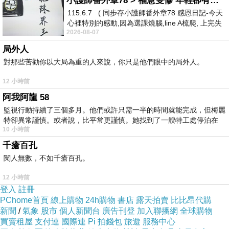
小護師番外章78 > 福慧雙修 年輕卻有個老靈魂 ㄑ金剛經〉podcast
115.6.7 ( 同步存小護師番外章78 感恩日記-今天
心裡特別的感動,因為選課燒腦,line A梳爬, 上完失
http://www.poxet-60.tw
2026-08-07
智課的她,特來傾
局外人
新聞台Blog小天使
對那些苦勸你以大局為重的人來說，你只是他們眼中的局外人。
2016-08-01 10:29:49
12 小時前
親愛的台長︰
恭喜您！此篇文章圖片極為優質，獲選為本日
阿我阿龍 58
熱門圖片，將會出現在新聞台首頁熱門圖片區塊輪
監視行動持續了三個多月。他們或許只需一半的時間就能完成，但梅麗
播。請您繼續保持每日撰寫文章的好習慣，期待您
特卻異常謹慎。或者說，比平常更謹慎。她找到了一艘特工處停泊在
提供讀者更多精采的圖片，加油！
10 小時前
版主回應
千瘡百孔
謝謝
閱人無數，不如千瘡百孔。
新聞台Blog小天使
12 小時前
登入
註冊
晚安
PChome首頁
線上購物
24h購物
書店
露天拍賣
比比昂代購
2016-08-01 23:31:51
新聞
/
氣象
股市
個人新聞台
廣告刊登
加入聯播網
全球購物
買賣租屋
支付連
國際連
Pi 拍錢包
旅遊
服務中心