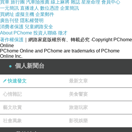
買車
旅行團
汽車險推薦
線上麻將
雜誌
星座命理
會員中心
新聞台Blog小天使
一元簡訊
直播達人
數位憑證
企業簡訊
2016-08-01 10:16:15
買網址
虛擬主機
企業郵件
親愛的台長︰
廣告刊登
隱私權聲明
恭喜您！此篇文章極為優質，獲選為本日哈燒
消費者保護
兒童網路安全
文章，將會出現在新聞台首頁哈燒文章區塊輪播。
About PChome
投資人聯絡
徵才
請您繼續保持每日撰寫文章的好習慣，期待您提供
著作權保護
｜網路家庭版權所有、轉載必究
‧Copyright PChome
讀者更多精采的內容，加油！
Online
PChome Online and PChome are trademarks of PChome
版主回應
Online Inc.
謝謝
個人新聞台
新聞台Blog小天使
晚安
快速發文
最新文章
2016-08-01 23:31:36
心情雜記
美食饗宴
藝文欣賞
旅遊玩家
看更多回應
社會萬象
影視娛樂