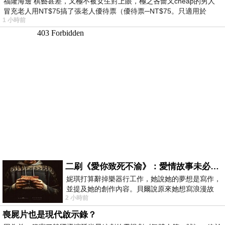
福隆海邊 棋藝甚差，又極不被女生對上眼，極之吝嗇又cheap的男人
冒充老人用NT$75搞了張老人優待票（優待票─NT$75。只適用於
1 小時前
二刷《愛你致死不渝》：愛情故事未必是浪漫故事
妮琪打算辭掉樂器行工作，她說她的夢想是寫作，
並提及她的創作內容。貝爾說原來她想寫浪漫故
2 小時前
事，妮琪回應：「不是浪漫故事，是愛情
喪屍片也是現代啟示錄？