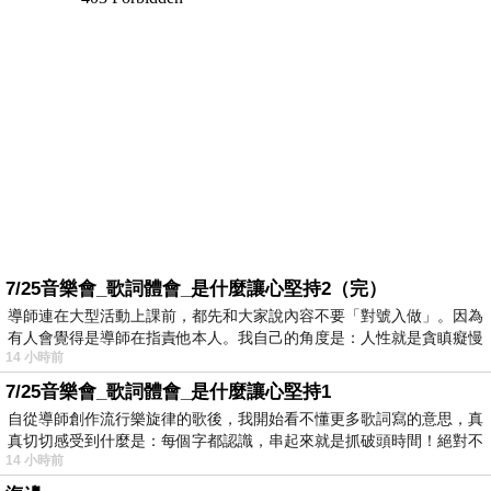
7/25音樂會_歌詞體會_是什麼讓心堅持2（完）
導師連在大型活動上課前，都先和大家說內容不要「對號入做」。因為
有人會覺得是導師在指責他本人。我自己的角度是：人性就是貪瞋癡慢
14 小時前
7/25音樂會_歌詞體會_是什麼讓心堅持1
自從導師創作流行樂旋律的歌後，我開始看不懂更多歌詞寫的意思，真
真切切感受到什麼是：每個字都認識，串起來就是抓破頭時間！絕對不
14 小時前