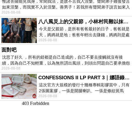
惟諸菩薩能見我身，常聞我法，是故不言我入涅槃。聲聞弟子雖復發言
如來涅槃，而我實不入於涅槃。善男子！若我所有聲聞弟子說言如來入
2026-08-08
八八風災上的父親節，小林村民難以抹滅的痛
今天是父親節，是所有爸爸最好的日子，爸爸就是
天，媽媽就是地；爸爸年輕出去賺錢，媽媽則是處
2026-08-08
理家務，職業不分高低貴賤，只有人品才
面對吧
沈思了好久 ，所有的錯都是自己造成的，自己不要去接觸就沒有後
續，因為自己不知輕重，以為無所謂出風頭，到頭出問題自己要承擔怨
2026-08-08
不
CONFESSIONS II LP PART 3｜娜語錄II LP PART 3
這次官方大規模的發行十幾種專輯彩膠當中，只有
2張圖案膠，一張是開腿喇叭、一張是條紋斑馬
2026-08-08
版；目前官網上只剩澳洲商店AU STORE