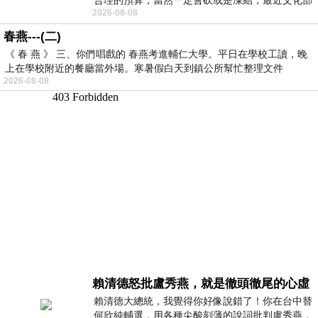
2026-08-08
要編列公視和Taiwan plus預算，在110年
春燕---(二)
《 春 燕 》 三、你們唱戲的 春燕考進輔仁大學。平日在學校工讀，晚
上在學校附近的餐廳當外場。寒暑假白天到鎮公所幫忙整理文件
2026-08-08
賴清德怒批盧秀燕，就是徹頭徹尾的心虛
賴清德大總統，我覺得你好像說錯了！你在台中替
何欣純輔選，用各種尖酸刻薄的說詞批判盧秀燕，