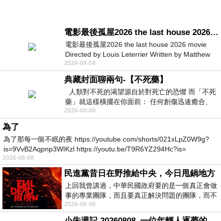
電影最後孤屋2026 the last house 2026 movie
電影最後孤屋2026 the last house 2026 movie
Directed by Louis Leterrier Written by Matthew
2026-08-08
Robinson Starring Greta Lee Wa
典藏封面聊兩句-【不死藥】
人類對不死的渴望源自於對死亡的恐懼 而「不死
藥」就這樣橫擺在你面前： 任何創傷迅速癒合、
2026-08-08
停止衰老、痛覺消失…堪
為了
為了那每一個不眠的夜 https://youtube.com/shorts/021xLpZ0W9g?
is=9VvB2Aqpnp3WIKzl https://youtu.be/T9R6YZ294Hc?is=
2026-08-08
民進黨昔日在野推給中央，今日甩鍋地方
上回我曾講過，中華民國政府要的是一個真正會做
事的專業團隊，而且要真正解決問題的團隊，而不
2026-08-08
是只會到處甩鍋的雙標團隊，最近民進黨
小朱週記 20260808_一位年輕人逐夢的真實故事