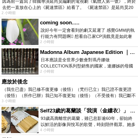
因為前一篇寫了韓國導演延尚昊編劇的電視劇《氣體人第一號》，終於
去把一直放在心上的《屍速禁區》給看了。 《屍速禁區》是延尚昊20
2 小時前
coming soon.....
說好今年一定會看到的劇又延遲了 感覺GMM的執
行能力有問題啊🫩 想看自己家CP演戲竟是如此奢
2 小時前
侈的事 GMM你說看看啊😑 先把劇放
Madonna Album Japanese Edition ｜瑪丹娜專輯們2026年日本版重發系列
日本應該是全世界少數會對瑪丹娜做
COLLECTION系列型銷售的國家，連娜姊的母國
2 小時前
美國都沒對她這樣過，這全拜在他們到現在唱片
應放於後念
（我生已盡）我已修不復更修（後悟）（梵行已立）我已證不復更證
（後悟）（所作已辦）我已知不復更知（後悟）（不受後有）我已斷不
3 小時前
復
Self23歲的葛蘭談「我演〈金縷衣〉」 #戀上老電影 #粟子 #葛蘭
93歲高壽離世的葛蘭，雖已息影逾60年，卻始終
以鮮活的影像與悅耳的歌聲，時刻陪伴觀眾。她多
4 小時前
才多藝、陽光開朗的形象，不僅保留在電影