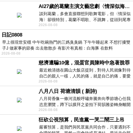
AI27歲的葛蘭主演文藝悲劇〈情深似海〉 #戀上老電影 #葛蘭 #粟子
談到葛蘭，多會直接聯想到歌舞電影，但〈情深似
海〉卻很特別，葛蘭不唱歌、不跳舞，從頭到尾專
2026-08-08
心演戲。拍攝期間，經常工作超過12個鐘
日記0808
早上很現世安穩 中午吃碗熱門的三媽臭臭鍋 下午午睡起來 不想打擾雙
子J 做家事的節奏 出去散散步 有影片有真相：白海豚 在飲料
2026-08-08
慈濟遭騙10億，混蛋官員陳時中急著脫罪
最近賴清德在圓山大飯店提到，對待人民就像對待
自己的親人一樣，人民的痛，就是自己的痛，要愛
2026-08-08
民如親，說的這麼好聽，實際上根本沒做
八月八日 荷塘清韻 ( 新詩)
八月荷香像一條河流般呼嘯奔騰奔向季節塘心任我
恣意瀏覽，蹲下以膜拜之姿拍下荷韻雅姿轉身離開
2026-08-08
時我把美麗的遐想掛在亭亭葉柄上盼望
狂砍公視預算，民進黨一哭二鬧三上吊
嚴審預算，是我們與民眾黨共同合作，只要遇到不
合理的預算，當然一定會砍或是凍結，最近文化部