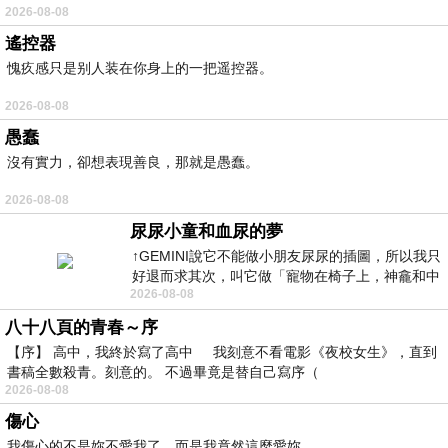
2026-08-08
遙控器
愧疚感只是别人装在你身上的一把遥控器。
2026-08-08
愚蠢
沒有實力，卻想表現善良，那就是愚蠢。
2026-08-08
尿尿小童和血尿的夢
↑GEMINI說它不能做小朋友尿尿的插圖，所以我只
好退而求其次，叫它做「寵物在椅子上，神龕和中
2026-08-08
年人臉孔」的畫了。 六月底
八十八頁的青春～序
【序】 高中，我終於寫了高中 我刻意不看電影《夜校女生》，直到
書稿全數殺青。刻意的。 不過畢竟是替自己寫序（
2026-08-08
傷心
我傷心的不是妳不愛我了，而是我竟然這麼愛妳。