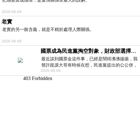
2026-08-08
老實
老實的另一個含義，就是不精於處理人際關係。
2026-08-08
國票成為民進黨掏空對象，財政部選擇性失憶
最近談到國票金這件事，已經是鬧得沸沸揚揚，我
替許崑源大哥有時候在想，民進黨提出的公公併，
2026-08-08
其實就是想要國庫通黨庫，鬧出最大的醜