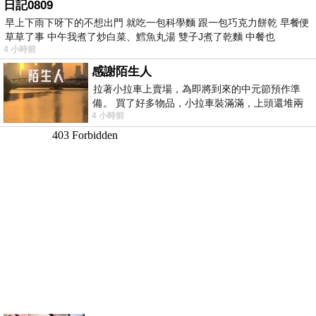
日記0809
早上下雨下呀下的不想出門 就吃一包科學麵 跟一包巧克力餅乾 早餐便
草草了事 中午我煮了炒白菜、鱈魚丸湯 雙子J煮了乾麵 中餐也
4 小時前
感謝陌生人
拉著小拉車上賣場，為即將到來的中元節預作準
備。 買了好多物品，小拉車裝滿滿，上頭還堆兩
4 小時前
紙箱。 雖辛苦了點，這點程度我一個人搬