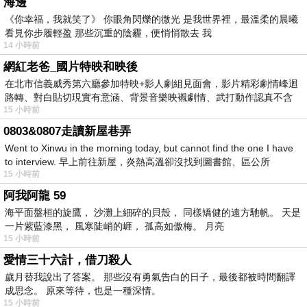
海邊
《你幸福，我就笑了》 你眼角閃爍的微光 是我世界裡，最溫柔的晨曦
看見你步履輕盈 那些沉重的陰霾，便悄悄散去 我
14 小時前
網紅老爸_國片特映和映後
在北市信義威秀第六廳參加特映+影人劇組見面會，影片精彩劇情峰迴
路轉、對白貼切現實有意涵、背景音樂映襯劇情、武打動作認真不含
15 小時前
糊、
0803&0807走讀新屋巷弄
Went to Xinwu in the morning today, but cannot find the one I have
to interview. 早上前往新屋，炎熱高溫卻沒找到圖書館、區公所
15 小時前
阿我阿龍 59
海平面盤桓的旋鷹， 沙灘上細碎的貝殼， 同樣矯健的遠方馳帆。 天是
一片紫藍漆黑， 風寒陡峭的崕， 孤高如傲梅。 月亮
15 小時前
愛情三十六計，借刀殺人
歲月替我說出了答案。 那些沒有勇氣告白的日子，最後都被時間翻譯
成思念。 原來等待，也是一種深情。
15 小時前