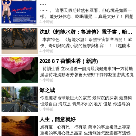
….
⋯⋯ 。 這兩天假期雖然有風雨，但心境是如圖一
樣。 能好好休息、吃喝睡覺.... 真是太好了！ 回想
4 小時前
起來，以前根本就很難有這
沈默《超能水滸：魯達傳》電子書，暗黑宇宙新章，一一五年八月璀璨上架！
本書特色 《超能水滸》暗黑宇宙新章再開！ 武
俠、奇幻與間諜小說的撞擊與相容！！ 《超能水
4 小時前
滸》系列第四部
2026 8 7 荷韻生香 ( 新詩)
荷韻生香 立秋過後一個清晨我健走來到一方荷塘
滿塘荷花湧動著芳馨蒼天碧野下靜靜凝望密葉搖曳
5 小時前
幽泉中復有蛙鳴嘓嘓水波裡搖曳
鯨之城
你抱擁著地球最巨大的寂寞 最深沉的探索 最孤獨
也最自由 海底是 青鳥不到的地方 但是 你追尋的
6 小時前
幸福 可以比珍珠更
人生，隨意就好
風有度，心有尺；行有章 簡單的事重複做是專家
重複的事用心做是贏家 生活無論怎麼選都有遺憾