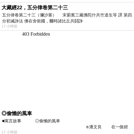
大藏經22，五分律卷第二十三
五分律卷第二十三（彌沙塞） 宋罽賓三藏佛陀什共竺道生等 譯 第四
分初滅諍法 佛在舍衛國，爾時諸比丘共鬪諍
17 小時前
◎偷懶的風車
■寓言故事 ◎偷懶的風車
⊕潘文良 在一個經
17 小時前
常颳風的山丘上—&m