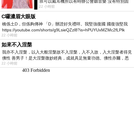
班可以戴耳機所以有時辦公會聽音樂 沒有特別固
22 小時前
定哪天但就是一周某一天會固定聽'90
C囉濃眉大眼版
橋係土D，但係夠傳神 「D」辦證好失禮咩。我堅強復國 國復強堅我
https://youtube.com/shorts/g9LsieQZzl8?is=hPUYUxMZMc2fLPlk
22 小時前
如來不入涅槃
我亦不入涅槃，以入大般涅槃故不入涅槃，入不入故，入大涅槃者得見
佛性 善男子！是大涅槃微妙經典，成就具足無量功德。佛性亦爾，悉
22 小時前