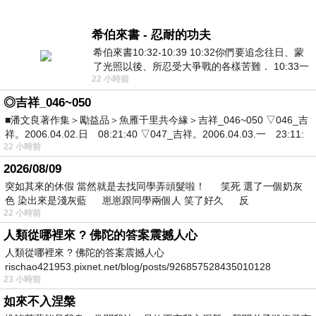
希伯來書 - 忍耐的功夫
希伯來書10:32-10:39 10:32你們要追念往日、蒙
了光照以後、所忍受大爭戰的各樣苦難． 10:33一
22 小時前
面被毀謗、遭患難、成了戲景、叫眾人
◎吉祥_046~050
■潘文良著作集＞勵益品＞魚雁千里共今緣＞吉祥_046~050 ▽046_吉
祥。2006.04.02.日 08:21:40 ▽047_吉祥。2006.04.03.一 23:11:
22 小時前
2026/08/09
突如其來的休假 當然就是去找同學弄頭髮啦！ 笑死 選了一個奶灰
色 染出來是淺灰藍 崽崽跟同學兩個人 笑了好久 反
22 小時前
人類從哪裡來 ? 佛陀的答案震撼人心
人類從哪裡來 ? 佛陀的答案震撼人心
rischao421953.pixnet.net/blog/posts/926857528435010128
23 小時前
如來不入涅槃