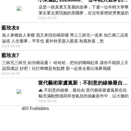
這是一個真實又美麗的故事，下週一位年輕大學畢
業生要去實現她的美國夢，在沒有家裡經濟奧援的
2026-08-08
情況下，靠著自我努力工作累積出國基
藍玫友8
旅人掌櫃旅人掌櫃 我又來找你喝茶囉 帶上三師兄一道來 知己兩三品茗
論道 人生樂事，平常也 窗外秋景盡入眼底 秋風秋葉，愁
2026-08-08
藍玫友7
三師兄三師兄 給你糖葫蘆！ 哈哈哈，把你的嘴糊起來 讓你不能跟上天
說我壞話 好吧！玩打蟑螂是有點髒 那一起來去看白海豚飛躍
2026-08-08
當代藝術家盧嵐新：不刻意的線條最自由，讓色彩流動、筆觸自己說話
🌊 不刻意的線條，最自由 當代藝術家盧嵐新在此
幅充滿動態感與奔放氣息的抽象新作中，以大膽的
2026-08-08
藍色顏料在白色畫布上揮灑、壓印與流淌