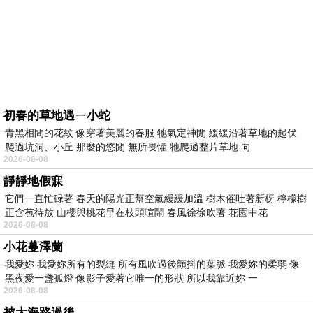
初春的草地遇ㄧ小蛇
青黑相間的花紋 像穿著美麗的春服 牠氣定神閒 緩緩沿著草地的起伏
爬過坑洞、小丘 那麼的悠閒 無所畏懼 牠爬過整片草地 向
2026-08-08
靜靜地假寐
它們一直忙碌著 春天的陽光正幫空氣緩緩加溫 樹木催吐著新枒 檸檬樹
正含苞待放 山櫻與桃花早在枝頭喧鬧 春風徐徐吹著 花園中花
2026-08-08
小花蔓澤蘭
我愛妳 我愛妳所有的裂縫 所有風吹過後顫抖的葉脈 我愛妳的柔弱 像
黑夜愛一盞孤燈 像影子愛著它唯一的形狀 所以我靠近妳 一
2026-08-08
被大海路過後