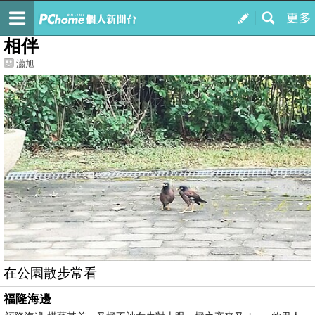
我的
最新文章
相伴
瀟旭
在公園散步常看
福隆海邊