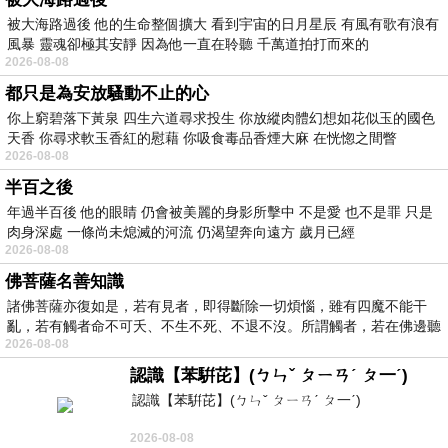
被大海路過後 他的生命整個擴大 看到宇宙的日月星辰 有風有歌有浪有
風暴 靈魂卻極其安靜 因為他一直在聆聽 千萬道拍打而來的
2026-08-08
都只是為安放騷動不止的心
你上窮碧落下黃泉 四生六道尋求投生 你放縱肉體幻想如花似玉的國色
天香 你尋求軟玉香紅的慰藉 你吸食毒品香煙大麻 在恍惚之間瞥
2026-08-08
半百之後
年過半百後 他的眼睛 仍會被美麗的身影所擊中 不是愛 也不是罪 只是
肉身深處 一條尚未熄滅的河流 仍渴望奔向遠方 歲月已經
2026-08-08
佛菩薩名善知識
諸佛菩薩亦復如是，若有見者，即得斷除一切煩惱，雖有四魔不能干
亂，若有觸者命不可夭、不生不死、不退不沒。所謂觸者，若在佛邊聽
2026-08-08
受
認識【苯騈芘】(ㄅㄣˇ ㄆㄧㄢˊ ㄆ一ˊ)
認識【苯騈芘】(ㄅㄣˇ ㄆㄧㄢˊ ㄆ一ˊ)
2026-08-08