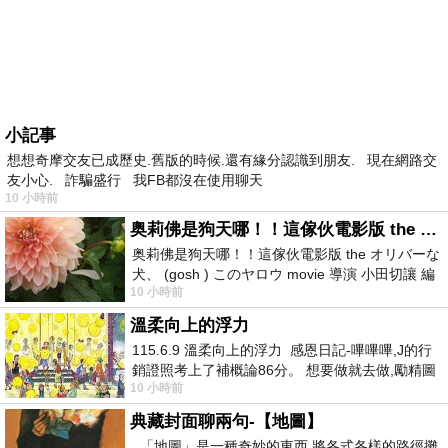
小記事
想想奇摩交友已成歷史.舊版的時候.還有緣分認識到朋友. 現在網路交
友小心. 詐騙盛行 我FB都沒在使用聊天
10 小時前
奥莉佛是狗天哪！！這傢伙電影版 the オリバーな犬、 (gosh ) このヤロウ movie
奥莉佛是狗天哪！！這傢伙電影版 the オリバーな
犬、 (gosh ) このヤロウ movie 導演 小田切讓 編
10 小時前
劇: 小田切讓 主演: 小田切讓
溫柔向上的浮力
115.6.9 溫柔向上的浮力 感恩日記-嗶嗶嗶,J的行
銷證照考上了補概論86分。 想要做就去做,勵精圖
10 小時前
治大成功,也是表法,堅持和努力
典藏封面聊兩句-【地圖】
「地圖」是一種奇妙的東西 將各式各樣的路徑攤