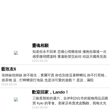
靈魂相願
知道你永不回來 悲痛心情難按捺 擁抱你最後一次
感受微弱體溫時 重逢盼望交給祢 祢說天國再見面
2026-08-08
此刻忍淚說別離 他日靈魂再
藍玫友6
玫師妹玫師妹 妳不殺生，實屬可貴 妳也別老逗著蟑螂玩 妳不打死牠，
抓弄牠 這...打蟑螂當打地鼠 也是項可愛的遊戲？ 是說，滿院
2026-08-08
歡迎回家，Lando！
三個星期前的週六，去伊利沙白市的寵物用品店購
買 Kylo 的零食。那家店有賣虎皮鸚鵡，我每次光
2026-08-08
顧都會去看一下。他們偶爾會引進 C