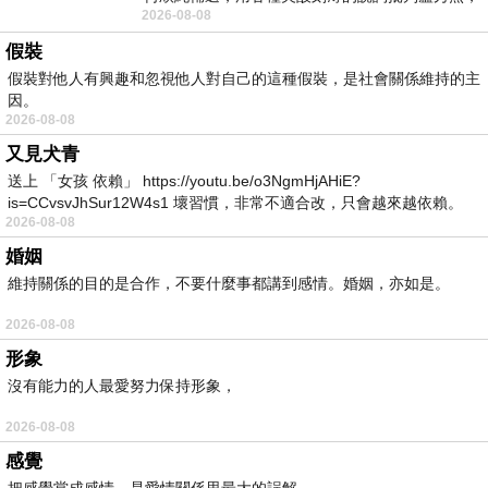
2026-08-08
罵她施政滿意度輸給陳其邁，甚至還說盧
假裝
假裝對他人有興趣和忽視他人對自己的這種假裝，是社會關係維持的主
因。
2026-08-08
又見犬青
送上 「女孩 依賴」 https://youtu.be/o3NgmHjAHiE?
is=CCvsvJhSur12W4s1 壞習慣，非常不適合改，只會越來越依賴。
2026-08-08
我害怕的
婚姻
維持關係的目的是合作，不要什麼事都講到感情。婚姻，亦如是。
2026-08-08
形象
沒有能力的人最愛努力保持形象，
2026-08-08
感覺
把感覺當成感情，是愛情關係里最大的誤解。