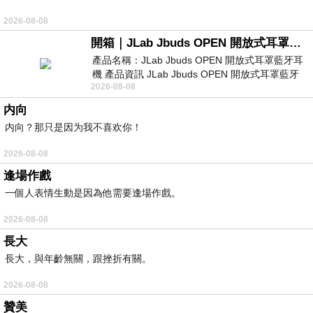
2026-08-08
開箱｜JLab Jbuds OPEN 開放式耳罩藍牙耳機 - 設計美學，輕巧、透氣、環境音全物理達成！
產品名稱：JLab Jbuds OPEN 開放式耳罩藍牙耳
機 產品資訊 JLab Jbuds OPEN 開放式耳罩藍牙
2026-08-08
耳機評語：非常有特色，值得喜愛美型工
内向
内向？那只是因为我不喜欢你！
2026-08-08
逢場作戲
一個人表情生動是因為他需要逢場作戲。
2026-08-08
長大
長大，與年齡無關，跟挫折有關。
2026-08-08
贊美