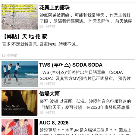
花瓣上的露珠
帥氣阿弟被調線， 可能和我常聊天， 作業主管紅
了眼， 阻隔我們隔兩邊。 昨天又問他， 前天她穿
18 小時前
什麼顏色衣服， 不經
【轉貼】天 地 侘 寂
言多!不定就解吾意..吾輩尚知..詩魂不滅..
18 小時前
TWS (투어스) SODA SODA
TWS (투어스)*即將推出的日語單曲 《SODA
SODA》及其官方MV預告片已正式發布。 預告片
19 小時前
一經發布， 就引發了粉絲們對這次夏季回
借場大雨
麥可·波頓 以渾厚、低沉、沙啞的音色征服歌迷的
「情歌天王」麥可波頓，在2023年底發現罹患腦
19 小時前
瘤「祈禱早日康復，一切都好」。
AUG 8, 2026
近況更新＊＊本周8/4是入職滿三個月＊＊ 因為上