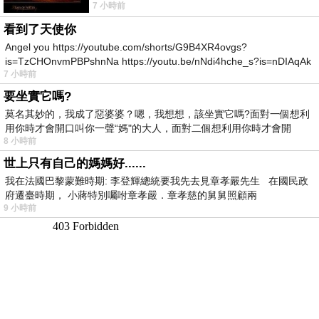
7 小時前
所以開心就好 生活不會辜負認真
看到了天使你
Angel you https://youtube.com/shorts/G9B4XR4ovgs?
is=TzCHOnvmPBPshnNa https://youtu.be/nNdi4hche_s?is=nDIAqAk
7 小時前
要坐實它嗎?
莫名其妙的，我成了惡婆婆？嗯，我想想，該坐實它嗎?面對一個想利
用你時才會開口叫你一聲“媽"的大人，面對二個想利用你時才會開
8 小時前
世上只有自己的媽媽好......
我在法國巴黎蒙難時期: 李登輝總統要我先去見章孝嚴先生 在國民政
府遷臺時期， 小蔣特別囑咐章孝嚴．章孝慈的舅舅照顧兩
9 小時前