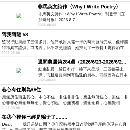
非馬英文詩作〈Why I Write Poetry〉
非馬英文詩作〈Why I Write Poetry〉刊登于《芝
加哥时报》2026.8.7
2026-08-08
阿我阿龍 58
監視行動持續了三個多月。他們或許只需一半的時間就能完成，但梅麗
特卻異常謹慎。或者說，比平常更謹慎。她找到了一艘特工處停泊在
2026-08-08
週間農居第284週（2026/6/23-2026/6/24) 夏至 金黃稻浪洋溢豐收喜悅
結束亂買一通日本行，接下來星期一三四都要上
班，而且還要開到有點遠的員林。可能因為在日本
2026-08-08
花不少錢，星期一出門上班時，心裡沒有一
若心有住則為非住
應無所住而生其心。本心不住，非住非非住，應生無所住心，無住，非
心非非心無念無無念，覺心初起，心無初相，覺念念真，心無覺相
2026-08-08
在我心裡你已經是騙子了........
Dear: 我只是隨口問了你什麼時候生日?想說獅子座的你現在八月
了，結果出現了20，我不 可置信地看著這個