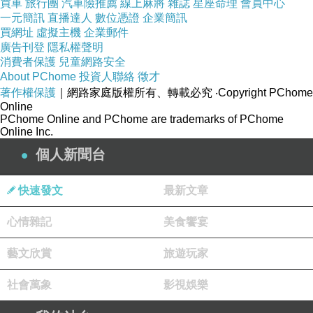
買車
旅行團
汽車險推薦
線上麻將
雜誌
星座命理
會員中心
一元簡訊
直播達人
數位憑證
企業簡訊
買網址
虛擬主機
企業郵件
廣告刊登
隱私權聲明
消費者保護
兒童網路安全
About PChome
投資人聯絡
徵才
著作權保護
｜網路家庭版權所有、轉載必究
‧Copyright PChome
Online
PChome Online and PChome are trademarks of PChome
Online Inc.
個人新聞台
快速發文
最新文章
心情雜記
美食饗宴
藝文欣賞
旅遊玩家
社會萬象
影視娛樂