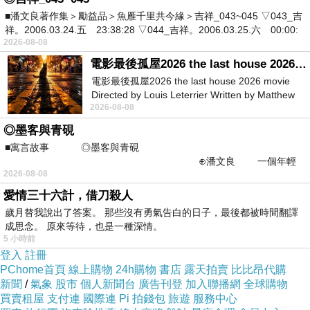
■潘文良著作集＞勵益品＞魚雁千里共今緣＞吉祥_043~045 ▽043_吉
祥。2006.03.24.五 23:38:28 ▽044_吉祥。2006.03.25.六 00:00:
2026-08-08
電影最後孤屋2026 the last house 2026 movie
電影最後孤屋2026 the last house 2026 movie
Directed by Louis Leterrier Written by Matthew
2026-08-08
Robinson Starring Greta Lee Wa
◎墨客與青硯
■寓言故事 ◎墨客與青硯
⊕潘文良 一個年輕
2026-08-08
的墨客，在京城的古玩肆裡
愛情三十六計，借刀殺人
歲月替我說出了答案。 那些沒有勇氣告白的日子，最後都被時間翻譯
成思念。 原來等待，也是一種深情。
5 小時前
登入
註冊
PChome首頁
線上購物
24h購物
書店
露天拍賣
比比昂代購
新聞
/
氣象
股市
個人新聞台
廣告刊登
加入聯播網
全球購物
買賣租屋
支付連
國際連
Pi 拍錢包
旅遊
服務中心