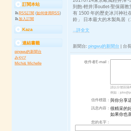
20170724東京歐風輕井
訂閱本站
到飽-輕井澤outlet-聖
有 1500 年的歷史冰川神
RSS訂閱
(
如何使用RSS
)
加入訂閱
鈴」 日本最大的木製鳥居（1
Kaza
...詳全文
連結書籤
新聞台:
pingwu的新聞台
| 台
pingwu的新聞台
みやび
收件者E-mail：
Michi& Michelle
請以分號區隔每個
例如：john@pch
信件標題：
與你分享
訊息內容：
很精采的
如果你也
您的名字：