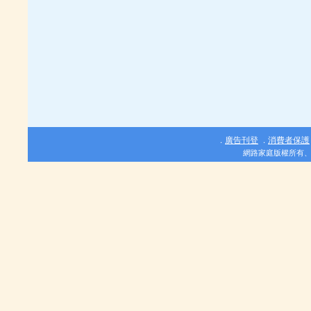
廣告刊登
消費者保護
．
．
網路家庭版權所有、轉載必究