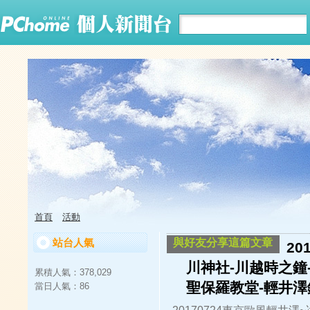
首頁
活動
站台人氣
與好友分享這篇文章
20
川神社-川越時之鐘-菓
累積人氣：
378,029
聖保羅教堂-輕井澤
當日人氣：
86