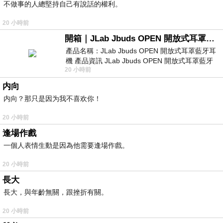
不做事的人總堅持自己有說話的權利。
20 小時前
開箱｜JLab Jbuds OPEN 開放式耳罩藍牙耳機 - 設計美學，輕巧、透氣、環境音全物理達成！
產品名稱：JLab Jbuds OPEN 開放式耳罩藍牙耳
機 產品資訊 JLab Jbuds OPEN 開放式耳罩藍牙
20 小時前
耳機評語：非常有特色，值得喜愛美型工
内向
内向？那只是因为我不喜欢你！
20 小時前
逢場作戲
一個人表情生動是因為他需要逢場作戲。
20 小時前
長大
長大，與年齡無關，跟挫折有關。
20 小時前