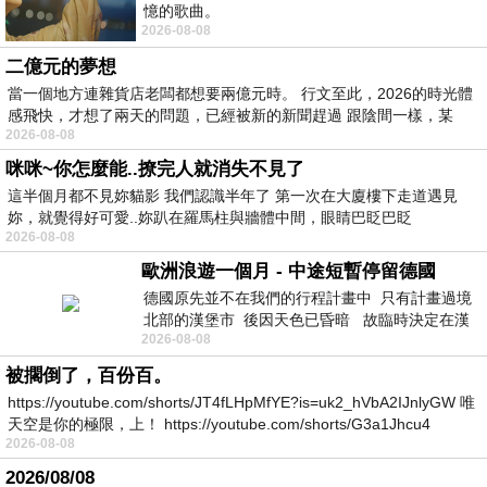
憶的歌曲。
2026-08-08
二億元的夢想
當一個地方連雜貨店老闆都想要兩億元時。 行文至此，2026的時光體
感飛快，才想了兩天的問題，已經被新的新聞趕過 跟陰間一樣，某
2026-08-08
咪咪~你怎麼能..撩完人就消失不見了
這半個月都不見妳貓影 我們認識半年了 第一次在大廈樓下走道遇見
妳，就覺得好可愛..妳趴在羅馬柱與牆體中間，眼睛巴眨巴眨
2026-08-08
歐洲浪遊一個月 - 中途短暫停留德國
德國原先並不在我們的行程計畫中 只有計畫過境
北部的漢堡市 後因天色已昏暗 故臨時決定在漢
2026-08-08
堡市吃晚餐和過夜
被擱倒了，百份百。
https://youtube.com/shorts/JT4fLHpMfYE?is=uk2_hVbA2IJnlyGW 唯
天空是你的極限，上！ https://youtube.com/shorts/G3a1Jhcu4
2026-08-08
2026/08/08