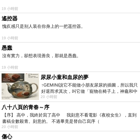
19 小時前
遙控器
愧疚感只是别人装在你身上的一把遥控器。
19 小時前
愚蠢
沒有實力，卻想表現善良，那就是愚蠢。
19 小時前
尿尿小童和血尿的夢
↑GEMINI說它不能做小朋友尿尿的插圖，所以我只
好退而求其次，叫它做「寵物在椅子上，神龕和中
20 小時前
年人臉孔」的畫了。 六月底
八十八頁的青春～序
【序】 高中，我終於寫了高中 我刻意不看電影《夜校女生》，直到
書稿全數殺青。刻意的。 不過畢竟是替自己寫序（
20 小時前
傷心