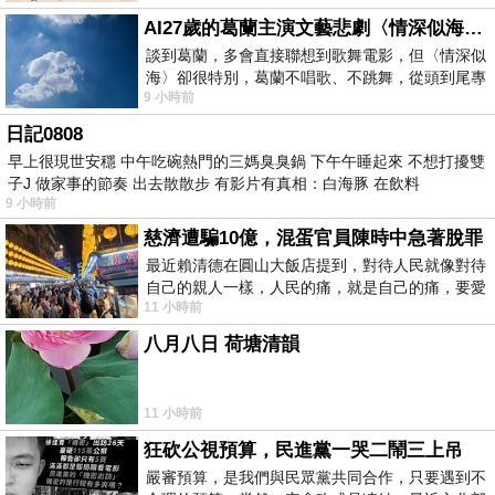
AI27歲的葛蘭主演文藝悲劇〈情深似海〉 #戀上老電影 #葛蘭 #粟子
談到葛蘭，多會直接聯想到歌舞電影，但〈情深似
海〉卻很特別，葛蘭不唱歌、不跳舞，從頭到尾專
9 小時前
心演戲。拍攝期間，經常工作超過12個鐘
日記0808
早上很現世安穩 中午吃碗熱門的三媽臭臭鍋 下午午睡起來 不想打擾雙
子J 做家事的節奏 出去散散步 有影片有真相：白海豚 在飲料
9 小時前
慈濟遭騙10億，混蛋官員陳時中急著脫罪
最近賴清德在圓山大飯店提到，對待人民就像對待
自己的親人一樣，人民的痛，就是自己的痛，要愛
11 小時前
民如親，說的這麼好聽，實際上根本沒做
八月八日 荷塘清韻
11 小時前
狂砍公視預算，民進黨一哭二鬧三上吊
嚴審預算，是我們與民眾黨共同合作，只要遇到不