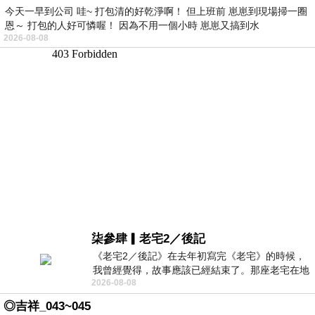
今天一早到公司 哇~ 打包清的好乾淨啊！ 但上班前 崽崽到現場掃一圈
恩～ 打包的人好可憐喔！ 因為不用一個小時 崽崽又搞到水
2026-08-08
柒參肆▎老宅2／後記
《老宅2／後記》在去年初寫完《老宅》的時候，
我曾經覺得，故事應該已經結束了。那座老宅在地
2026-08-08
震中倒塌，七個人終於離開那片黑暗，
◎吉祥_043~045