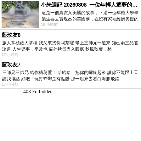
小朱週記 20260808_一位年輕人逐夢的真實故事
這是一個真實又美麗的故事，下週一位年輕大學畢
業生要去實現她的美國夢，在沒有家裡經濟奧援的
16 小時前
情況下，靠著自我努力工作累積出國基
藍玫友8
旅人掌櫃旅人掌櫃 我又來找你喝茶囉 帶上三師兄一道來 知己兩三品茗
論道 人生樂事，平常也 窗外秋景盡入眼底 秋風秋葉，愁
17 小時前
藍玫友7
三師兄三師兄 給你糖葫蘆！ 哈哈哈，把你的嘴糊起來 讓你不能跟上天
說我壞話 好吧！玩打蟑螂是有點髒 那一起來去看白海豚飛躍
17 小時前