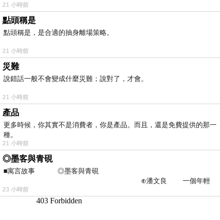
21 小時前
點頭稱是
點頭稱是，是合適的抽身離場策略。
21 小時前
災難
說錯話一般不會變成什麼災難；說對了，才會。
21 小時前
產品
更多時候，你其實不是消費者，你是產品。而且，還是免費提供的那一
種。
21 小時前
◎墨客與青硯
■寓言故事 ◎墨客與青硯
⊕潘文良 一個年輕
23 小時前
的墨客，在京城的古玩肆裡