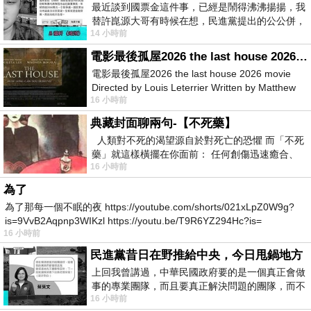
最近談到國票金這件事，已經是鬧得沸沸揚揚，我
替許崑源大哥有時候在想，民進黨提出的公公併，
14 小時前
其實就是想要國庫通黨庫，鬧出最大的醜
電影最後孤屋2026 the last house 2026 movie
電影最後孤屋2026 the last house 2026 movie
Directed by Louis Leterrier Written by Matthew
16 小時前
Robinson Starring Greta Lee Wa
典藏封面聊兩句-【不死藥】
人類對不死的渴望源自於對死亡的恐懼 而「不死
藥」就這樣橫擺在你面前： 任何創傷迅速癒合、
16 小時前
停止衰老、痛覺消失…堪
為了
為了那每一個不眠的夜 https://youtube.com/shorts/021xLpZ0W9g?
is=9VvB2Aqpnp3WIKzl https://youtu.be/T9R6YZ294Hc?is=
16 小時前
民進黨昔日在野推給中央，今日甩鍋地方
上回我曾講過，中華民國政府要的是一個真正會做
事的專業團隊，而且要真正解決問題的團隊，而不
16 小時前
是只會到處甩鍋的雙標團隊，最近民進黨