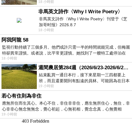
18 小時前
顧都會去看一下。他們偶爾會引進 C
非馬英文詩作〈Why I Write Poetry〉
非馬英文詩作〈Why I Write Poetry〉刊登于《芝
加哥时报》2026.8.7
18 小時前
阿我阿龍 58
監視行動持續了三個多月。他們或許只需一半的時間就能完成，但梅麗
特卻異常謹慎。或者說，比平常更謹慎。她找到了一艘特工處停泊在
18 小時前
週間農居第284週（2026/6/23-2026/6/24) 夏至 金黃稻浪洋溢豐收喜悅
結束亂買一通日本行，接下來星期一三四都要上
班，而且還要開到有點遠的員林。可能因為在日本
19 小時前
花不少錢，星期一出門上班時，心裡沒有一
若心有住則為非住
應無所住而生其心。本心不住，非住非非住，應生無所住心，無住，非
心非非心無念無無念，覺心初起，心無初相，覺念念真，心無覺相
19 小時前