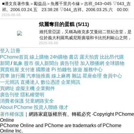
■潘文良著作集＞勵益品＞魚雁千里共今緣＞吉祥_043~045 ▽043_吉
祥。2006.03.24.五 23:38:28 ▽044_吉祥。2006.03.25.六 00:00:
2026-08-08
炫麗奪目的蛋糕 (5/11)
維托里亞諾，又稱為維克多艾曼紐二世紀念堂，是
位於義大利羅馬威尼斯廣場和卡比托利歐山之間，
2026-08-08
用以紀念統一義大利統一後的的第一位國
登入
註冊
PChome首頁
線上購物
24h購物
書店
露天拍賣
比比昂代購
新聞
/
氣象
股市
個人新聞台
廣告刊登
加入聯播網
全球購物
買賣租屋
支付連
國際連
Pi 拍錢包
旅遊
服務中心
買車
旅行團
汽車險推薦
線上麻將
雜誌
星座命理
會員中心
一元簡訊
直播達人
數位憑證
企業簡訊
買網址
虛擬主機
企業郵件
廣告刊登
隱私權聲明
消費者保護
兒童網路安全
About PChome
投資人聯絡
徵才
著作權保護
｜網路家庭版權所有、轉載必究
‧Copyright PChome
Online
PChome Online and PChome are trademarks of PChome
Online Inc.