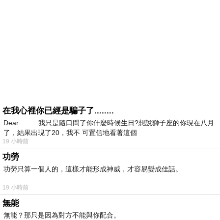
在我心裡你已經是騙子了........
Dear: 我只是隨口問了你什麼時候生日?想說獅子座的你現在八月
了，結果出現了20，我不 可置信地看著這個
19 小時前
功勞
功勞只算一個人的，這樣才能形成神威，才容易變成佳話。
19 小時前
無能
無能？那只是因為對方不能與你配合。