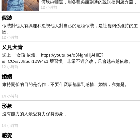
何欣純輔選，用各種尖酸刻薄的說詞批判盧秀燕，
12 小時前
罵她施政滿意度輸給陳其邁，甚至還說盧
假裝
假裝對他人有興趣和忽視他人對自己的這種假裝，是社會關係維持的主
因。
12 小時前
又見犬青
送上 「女孩 依賴」 https://youtu.be/o3NgmHjAHiE?
is=CCvsvJhSur12W4s1 壞習慣，非常不適合改，只會越來越依賴。
12 小時前
我害怕的
婚姻
維持關係的目的是合作，不要什麼事都講到感情。婚姻，亦如是。
14 小時前
形象
沒有能力的人最愛努力保持形象，
14 小時前
感覺