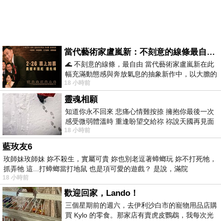
當代藝術家盧嵐新：不刻意的線條最自由，讓色彩流動、筆觸自己說話
🌊 不刻意的線條，最自由 當代藝術家盧嵐新在此
幅充滿動態感與奔放氣息的抽象新作中，以大膽的
18 小時前
藍色顏料在白色畫布上揮灑、壓印與流淌
靈魂相願
知道你永不回來 悲痛心情難按捺 擁抱你最後一次
感受微弱體溫時 重逢盼望交給祢 祢說天國再見面
18 小時前
此刻忍淚說別離 他日靈魂再
藍玫友6
玫師妹玫師妹 妳不殺生，實屬可貴 妳也別老逗著蟑螂玩 妳不打死牠，
抓弄牠 這...打蟑螂當打地鼠 也是項可愛的遊戲？ 是說，滿院
18 小時前
歡迎回家，Lando！
三個星期前的週六，去伊利沙白市的寵物用品店購
買 Kylo 的零食。那家店有賣虎皮鸚鵡，我每次光