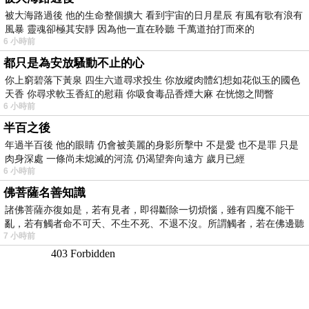
被大海路過後 他的生命整個擴大 看到宇宙的日月星辰 有風有歌有浪有
風暴 靈魂卻極其安靜 因為他一直在聆聽 千萬道拍打而來的
6 小時前
都只是為安放騷動不止的心
你上窮碧落下黃泉 四生六道尋求投生 你放縱肉體幻想如花似玉的國色
天香 你尋求軟玉香紅的慰藉 你吸食毒品香煙大麻 在恍惚之間瞥
6 小時前
半百之後
年過半百後 他的眼睛 仍會被美麗的身影所擊中 不是愛 也不是罪 只是
肉身深處 一條尚未熄滅的河流 仍渴望奔向遠方 歲月已經
6 小時前
佛菩薩名善知識
諸佛菩薩亦復如是，若有見者，即得斷除一切煩惱，雖有四魔不能干
亂，若有觸者命不可夭、不生不死、不退不沒。所謂觸者，若在佛邊聽
7 小時前
受