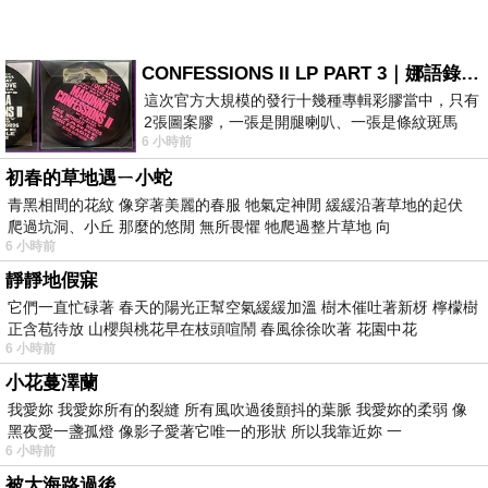
CONFESSIONS II LP PART 3｜娜語錄II LP PART 3
這次官方大規模的發行十幾種專輯彩膠當中，只有
2張圖案膠，一張是開腿喇叭、一張是條紋斑馬
6 小時前
版；目前官網上只剩澳洲商店AU STORE
初春的草地遇ㄧ小蛇
青黑相間的花紋 像穿著美麗的春服 牠氣定神閒 緩緩沿著草地的起伏
爬過坑洞、小丘 那麼的悠閒 無所畏懼 牠爬過整片草地 向
6 小時前
靜靜地假寐
它們一直忙碌著 春天的陽光正幫空氣緩緩加溫 樹木催吐著新枒 檸檬樹
正含苞待放 山櫻與桃花早在枝頭喧鬧 春風徐徐吹著 花園中花
6 小時前
小花蔓澤蘭
我愛妳 我愛妳所有的裂縫 所有風吹過後顫抖的葉脈 我愛妳的柔弱 像
黑夜愛一盞孤燈 像影子愛著它唯一的形狀 所以我靠近妳 一
6 小時前
被大海路過後