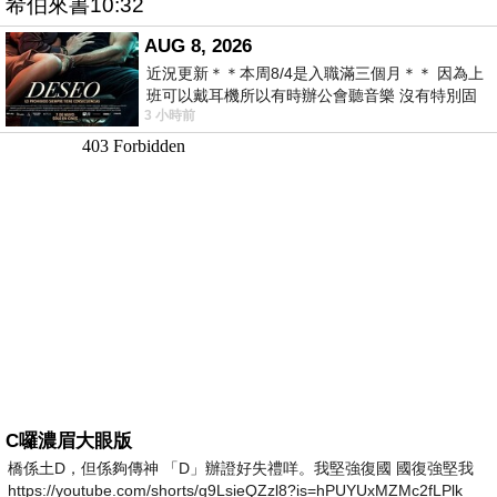
希伯來書10:32
AUG 8, 2026
近況更新＊＊本周8/4是入職滿三個月＊＊ 因為上
班可以戴耳機所以有時辦公會聽音樂 沒有特別固
3 小時前
定哪天但就是一周某一天會固定聽'90
C囉濃眉大眼版
橋係土D，但係夠傳神 「D」辦證好失禮咩。我堅強復國 國復強堅我
https://youtube.com/shorts/g9LsieQZzl8?is=hPUYUxMZMc2fLPlk