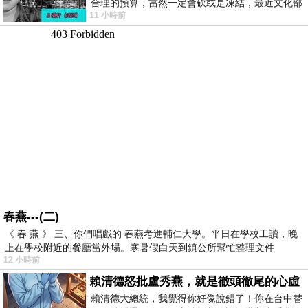
合理的預算，當然一定會砍或是凍結，最近文化部
11 小時前
要編列公視和Taiwan plus預算，在110年
春燕---(二)
《 春 燕 》 三、你們唱戲的 春燕考進輔仁大學。平日在學校工讀，晚
上在學校附近的餐廳當外場。寒暑假白天到鎮公所幫忙整理文件
12 小時前
賴清德怒批盧秀燕，就是徹頭徹尾的心虛
賴清德大總統，我覺得你好像說錯了！你在台中替