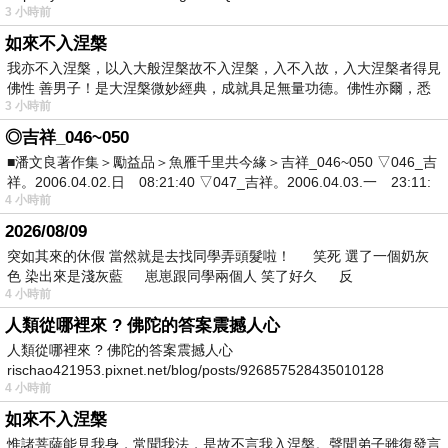
3 小時前
如來不入涅槃
我亦不入涅槃，以入大般涅槃故不入涅槃，入不入故，入大涅槃者得見
佛性 善男子！是大涅槃微妙經典，成就具足無量功德。佛性亦爾，悉
3 小時前
◎吉祥_046~050
■潘文良著作集＞勵益品＞魚雁千里共今緣＞吉祥_046~050 ▽046_吉
祥。2006.04.02.日 08:21:40 ▽047_吉祥。2006.04.03.一 23:11:
4 小時前
2026/08/09
突如其來的休假 當然就是去找同學弄頭髮啦！ 笑死 選了一個奶灰
色 染出來是淺灰藍 崽崽跟同學兩個人 笑了好久 反
4 小時前
人類從哪裡來 ? 佛陀的答案震撼人心
人類從哪裡來 ? 佛陀的答案震撼人心
rischao421953.pixnet.net/blog/posts/926857528435010128
4 小時前
如來不入涅槃
惟諸菩薩能見我身，常聞我法，是故不言我入涅槃。聲聞弟子雖復發言