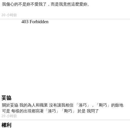
我傷心的不是妳不愛我了，而是我竟然這麼愛妳。
20 小時前
妥協
關於妥協 我的為人和職業 沒有讓我相信 「湊巧」，「剛巧」的餘地
可是 每樣的出現都寫著「湊巧」「剛巧」 於是 我問了
20 小時前
權利