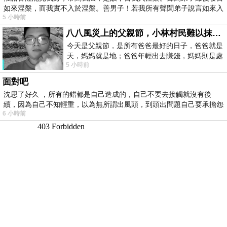
如來涅槃，而我實不入於涅槃。善男子！若我所有聲聞弟子說言如來入
5 小時前
八八風災上的父親節，小林村民難以抹滅的痛
今天是父親節，是所有爸爸最好的日子，爸爸就是
天，媽媽就是地；爸爸年輕出去賺錢，媽媽則是處
5 小時前
理家務，職業不分高低貴賤，只有人品才
面對吧
沈思了好久 ，所有的錯都是自己造成的，自己不要去接觸就沒有後
續，因為自己不知輕重，以為無所謂出風頭，到頭出問題自己要承擔怨
6 小時前
不