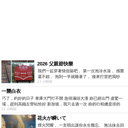
2026 父親節快樂
我們一起穿著情侶裝吧， 第一次泡冷水澡， 感覺
還不錯， 泡到一半就睡著了， 後來打雷把我吵
23 小時前
醒， 手
一襲白衣
巧了，約好的日子 車庫大門打不開 急得滿頭大漢 妳已經出門 虛驚一
場，趕到高鐵左營站恰好 新加坡，我只去過一次 妳的行程總是排的
23 小時前
花火が瞬いて
煙火閃耀， 一支唱出讓你永生難忘、 無法抹去回