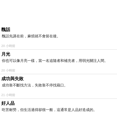
醜話
醜話先講在前，麻煩就不會留在後。
20 小時前
月光
你也可以像月亮一樣，當一名追隨者和補充者，用弱光關注人間。
20 小時前
成功與失敗
成功靠不斷找方法，失敗靠不停找藉口。
21 小時前
好人品
吃苦耐勞，但生活過得卻很一般，這通常是人品好造成的。