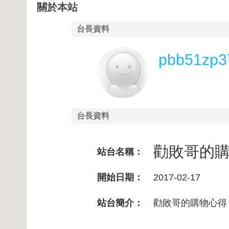
關於本站
台長資料
pbb51zp3
台長資料
勸敗哥的
站台名稱：
開始日期：
2017-02-17
站台簡介：
勸敗哥的購物心得