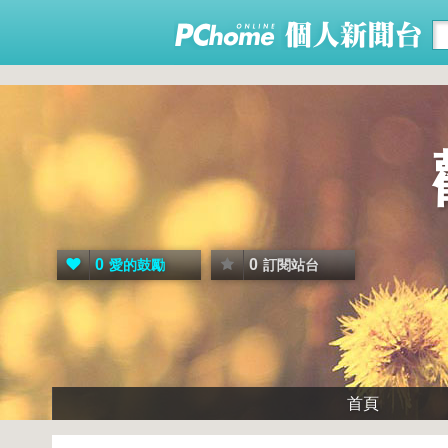
0
0
愛的鼓勵
訂閱站台
首頁