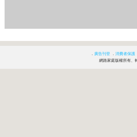
．
廣告刊登
．
消費者保護
網路家庭版權所有、轉載必究 