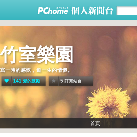
竹室樂園
寫一時的感慨，道一生的情懷。
141
5
愛的鼓勵
訂閱站台
首頁