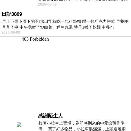
2026-08-09
才多藝、陽光開朗的形象，不僅保留在電影
日記0809
早上下雨下呀下的不想出門 就吃一包科學麵 跟一包巧克力餅乾 早餐便
草草了事 中午我煮了炒白菜、鱈魚丸湯 雙子J煮了乾麵 中餐也
2026-08-09
感謝陌生人
拉著小拉車上賣場，為即將到來的中元節預作準
備。 買了好多物品，小拉車裝滿滿，上頭還堆兩