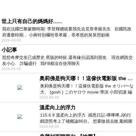
世上只有自己的媽媽好......
我在法國巴黎蒙難時期: 李登輝總統要我先去見章孝嚴先生 在國民政
府遷臺時期， 小蔣特別囑咐章孝嚴．章孝慈的舅舅照顧兩
2026-08-09
小記事
想想奇摩交友已成歷史.舊版的時候.還有緣分認識到朋友. 現在網路交
友小心. 詐騙盛行 我FB都沒在使用聊天
2026-08-09
奥莉佛是狗天哪！！這傢伙電影版 the オリバーな犬、 (gosh ) このヤロウ movie
奥莉佛是狗天哪！！這傢伙電影版 the オリバーな
犬、 (gosh ) このヤロウ movie 導演 小田切讓 編
2026-08-09
劇: 小田切讓 主演: 小田切讓
溫柔向上的浮力
115.6.9 溫柔向上的浮力 感恩日記-嗶嗶嗶,J的行
銷證照考上了補概論86分。 想要做就去做,勵精圖
2026-08-09
治大成功,也是表法,堅持和努力