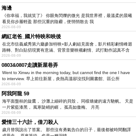
海邊
《你幸福，我就笑了》 你眼角閃爍的微光 是我世界裡，最溫柔的晨曦
看見你步履輕盈 那些沉重的陰霾，便悄悄散去 我
2026-08-09
網紅老爸_國片特映和映後
在北市信義威秀第六廳參加特映+影人劇組見面會，影片精彩劇情峰迴
路轉、對白貼切現實有意涵、背景音樂映襯劇情、武打動作認真不含
2026-08-09
糊、
0803&0807走讀新屋巷弄
Went to Xinwu in the morning today, but cannot find the one I have
to interview. 早上前往新屋，炎熱高溫卻沒找到圖書館、區公所
2026-08-09
阿我阿龍 59
海平面盤桓的旋鷹， 沙灘上細碎的貝殼， 同樣矯健的遠方馳帆。 天是
一片紫藍漆黑， 風寒陡峭的崕， 孤高如傲梅。 月亮
2026-08-09
愛情三十六計，借刀殺人
歲月替我說出了答案。 那些沒有勇氣告白的日子，最後都被時間翻譯
成思念。 原來等待，也是一種深情。