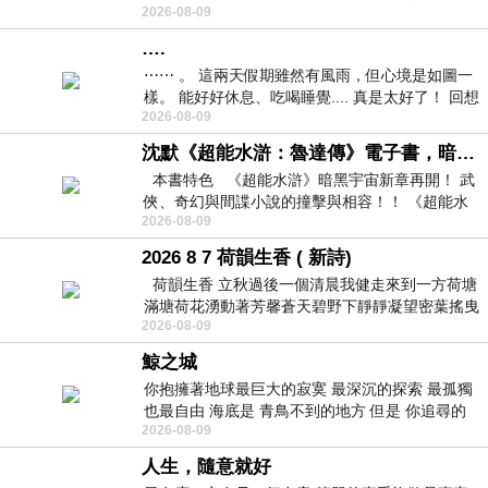
2026-08-09
紙箱。 雖辛苦了點，這點程度我一個人搬
….
⋯⋯ 。 這兩天假期雖然有風雨，但心境是如圖一
樣。 能好好休息、吃喝睡覺.... 真是太好了！ 回想
2026-08-09
起來，以前根本就很難有這
沈默《超能水滸：魯達傳》電子書，暗黑宇宙新章，一一五年八月璀璨上架！
本書特色 《超能水滸》暗黑宇宙新章再開！ 武
俠、奇幻與間諜小說的撞擊與相容！！ 《超能水
2026-08-09
滸》系列第四部
2026 8 7 荷韻生香 ( 新詩)
荷韻生香 立秋過後一個清晨我健走來到一方荷塘
滿塘荷花湧動著芳馨蒼天碧野下靜靜凝望密葉搖曳
2026-08-09
幽泉中復有蛙鳴嘓嘓水波裡搖曳
鯨之城
你抱擁著地球最巨大的寂寞 最深沉的探索 最孤獨
也最自由 海底是 青鳥不到的地方 但是 你追尋的
2026-08-09
幸福 可以比珍珠更
人生，隨意就好