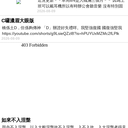
近況更新＊＊本周8/4是入職滿三個月＊＊ 因為上
班可以戴耳機所以有時辦公會聽音樂 沒有特別固
2026-08-09
定哪天但就是一周某一天會固定聽'90
C囉濃眉大眼版
橋係土D，但係夠傳神 「D」辦證好失禮咩。我堅強復國 國復強堅我
https://youtube.com/shorts/g9LsieQZzl8?is=hPUYUxMZMc2fLPlk
2026-08-09
如來不入涅槃
我亦不入涅槃，以入大般涅槃故不入涅槃，入不入故，入大涅槃者得見