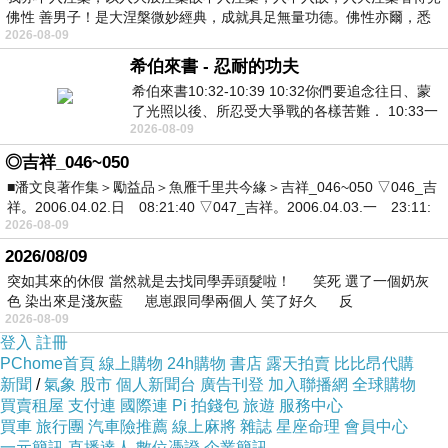
佛性 善男子！是大涅槃微妙經典，成就具足無量功德。佛性亦爾，悉
2026-08-09
希伯來書 - 忍耐的功夫
希伯來書10:32-10:39 10:32你們要追念往日、蒙
了光照以後、所忍受大爭戰的各樣苦難． 10:33一
2026-08-09
面被毀謗、遭患難、成了戲景、叫眾人
◎吉祥_046~050
■潘文良著作集＞勵益品＞魚雁千里共今緣＞吉祥_046~050 ▽046_吉
祥。2006.04.02.日 08:21:40 ▽047_吉祥。2006.04.03.一 23:11:
2026-08-09
2026/08/09
突如其來的休假 當然就是去找同學弄頭髮啦！ 笑死 選了一個奶灰
色 染出來是淺灰藍 崽崽跟同學兩個人 笑了好久 反
2026-08-09
登入
註冊
PChome首頁
線上購物
24h購物
書店
露天拍賣
比比昂代購
新聞
/
氣象
股市
個人新聞台
廣告刊登
加入聯播網
全球購物
買賣租屋
支付連
國際連
Pi 拍錢包
旅遊
服務中心
買車
旅行團
汽車險推薦
線上麻將
雜誌
星座命理
會員中心
一元簡訊
直播達人
數位憑證
企業簡訊