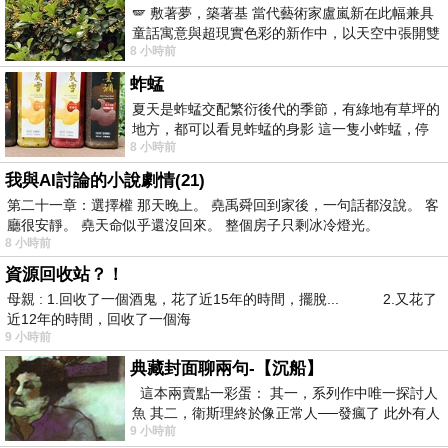
🪽 敷著夢，築著基 當代藝術家盧嵐新在此幅兼具
童話寓意與超現實色彩的新作中，以天空中張開雙
8 小時前
翼的神聖形象與地面上聚集的人群對話，
蚱蜢
夏天是蚱蜢交配繁衍後代的季節，有綠地有草坪的
地方，都可以看見蚱蜢的身影 這一隻小蚱蜢，停
8 小時前
在車頂上，怎麼樣小心驅趕，都無動
我與AI討論的小說劇情(21)
第二十一章：選擇權 那天晚上。 堯禹舜回到家後，一句話都沒說。 客
廳很安靜。 堯天命似乎還沒回來。 整個房子只剩冰冷燈光。
8 小時前
資源回收站？！
母親 : 1.回收了一個酒鬼，花了近15年的時間，擺脫... 2.又花了
近12年的時間，回收了一個海
9 小時前
典藏封面聊兩句-【沉船】
這本兩賣點一彩蛋： 其一，系列作中唯一探討人
魚 其二，衛斯理終於像正常人──發瘋了 此外有人
9 小時前
在南極打死北極熊（@《地心