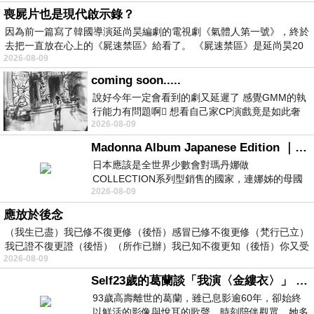
喪屍片也是現代啟示錄？
因為前一篇寫了韓國導演延尚昊編劇的電視劇《氣體人第一號》，終於
去把一直放在心上的《屍速禁區》給看了。 《屍速禁區》是延尚昊20
2026-08-09
coming soon.....
說好今年一定會看到的劇又延遲了 感覺GMM的執
行能力有問題啊🫩 想看自己家CP演戲竟是如此奢
2026-08-09
侈的事 GMM你說看看啊😑 先把劇放
Madonna Album Japanese Edition ｜瑪丹娜專輯們2026年日本版重發系列
日本應該是全世界少數會對瑪丹娜做
COLLECTION系列型銷售的國家，連娜姊的母國
2026-08-09
美國都沒對她這樣過，這全拜在他們到現在唱片
應放於後念
（我生已盡）我已修不復更修（後悟）感冒已修不復更修（梵行已立）
我已證不復更證（後悟）（所作已辦）我已知不復更知（後悟）你又受
2026-08-09
Self23歲的葛蘭談「我演〈金縷衣〉」 #戀上老電影 #粟子 #葛蘭
93歲高壽離世的葛蘭，雖已息影逾60年，卻始終
以鮮活的影像與悅耳的歌聲，時刻陪伴觀眾。她多