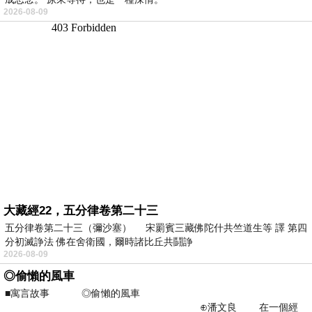
2026-08-09
大藏經22，五分律卷第二十三
五分律卷第二十三（彌沙塞） 宋罽賓三藏佛陀什共竺道生等 譯 第四
分初滅諍法 佛在舍衛國，爾時諸比丘共鬪諍
2026-08-09
◎偷懶的風車
■寓言故事 ◎偷懶的風車
⊕潘文良 在一個經