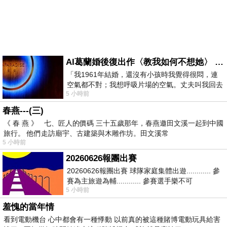
AI葛蘭婚後復出作〈教我如何不想她〉 #戀上老電影 #葛蘭 #粟子
「我1961年結婚，還沒有小孩時我覺得很悶，連
空氣都不對；我想呼吸片場的空氣。丈夫叫我回去
5 小時前
試試看……拍了〈教我如何不想她〉（1963
春燕---(三)
《 春 燕 》 七、匠人的價碼 三十五歲那年，春燕邀田文溪一起到中國
旅行。 他們走訪廟宇、古建築與木雕作坊。田文溪常
5 小時前
20260626報團出賽
20260626報團出賽 球隊家庭集體出遊............ 參
賽為主旅遊為輔............ 參賽選手樂不可
5 小時前
支............ 賽前旅遊
羞愧的當年情
看到電動機台 心中都會有一種悸動 以前真的被這種賭博電動玩具給害