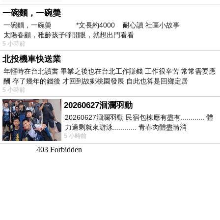
新」
一碗麵，一碗羮
一碗麵，一碗羮 *文長約4000 耐心讀 社區小故事
太陽眷顧，稚齡孩子睜開眼，就想出門看看
5 小時前
北投機車快送業
年輕時在台北讀書 畢業之後也在台北工作賺錢 工作很辛苦 常常需要應
酬 存了幾年的錢後 才回到故鄉桃園發展 自此也算是回鄉定居
5 小時前
20260627洄瀾羽動
20260627洄瀾羽動 民宿包棟應有盡有............ 體
力過剩就來游泳............ 青春肉體盡情消
5 小時前
磨............ 晚餐不必