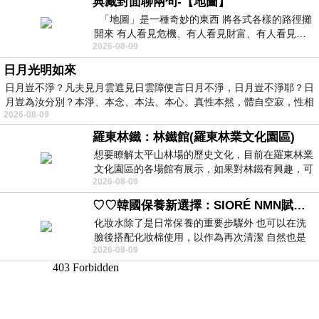
典藏封面聊兩句-【地圖】
「地圖」是一種奇妙的東西 將各式各樣的路徑攤
開來 有人看見危機、有人看見財富、有人看見…
2026-08-09
從中可以發掘出不同的
日月光明如來
日月豈不淨？凡夫見月雲遮見日雲障便言日月不淨，日月豈不淨耶？日
月豈為汝分別？本淨、本念、本法、本心。真性本然，體自空寂，性相
2026-08-09
羅東林鐵：林鐵館(羅東林業文化園區)
想要瞭解太平山林場的歷史文化，目前在羅東林業
文化園區的各場館有展示，如果對林鐵有興趣，可
2026-08-09
以到林鐵館。 這裡展示從山下
♡♡韓國保養新選擇：SIORÉ NMN賦活泡泡化妝水♡♡
化妝水除了是日常保養的重要步驟外 也可以在洗
臉後搭配化妝棉使用，以作為再次清潔 自然也是
2026-08-09
我的保養必備品項 不過，我對於化妝