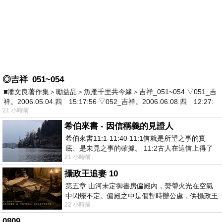
◎吉祥_051~054
■潘文良著作集＞勵益品＞魚雁千里共今緣＞吉祥_051~054 ▽051_吉
祥。2006.05.04.四 15:17:56 ▽052_吉祥。2006.06.08.四 12:27:
21 小時前
希伯來書 - 因信稱義的見證人
希伯來書11:1-11:40 11:1信就是所望之事的實
底、是未見之事的確據。 11:2古人在這信上得了
21 小時前
美好的證據。 11:3我們因着信、就知道
攝政王追妻 10
第五章 山河未定御書房偏殿內，熒瑩火光在空氣
中閃爍不定。偏殿之中是個暫時辦公處，供攝政王
22 小時前
於皇宮內廷裡處理公務已然很多年。房內
0809