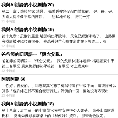
我與AI討論的小說劇情(20)
第二十章：燒掉的家 清晨。 堯禹舜被急促敲門聲驚醒。 砰、砰、砰。
力道大得不像平常的陳靜。 — 他猛地坐起。 房門一打
11 小時前
我與AI討論的小說劇情(19)
第十九章：忍耐的重量 離開鳴仁學院時。 天色已經漸漸暗了。 山路兩
旁樹影被夕陽拉得很長。 堯禹舜與苗心喻並肩走在下坡道上，兩
12 小時前
爸爸節的叨叨語---『懷念父親』
爸爸節的叨叨語---『懷念父親』 我的父親林建祥老師: 福建詔安中學
第二名畢業 廣東梅縣師範學校第一名畢業 考上廣東中
12 小時前
阿我阿龍 60
「你好，親愛的。」緋忘我真的忘了梅麗特還在甲板下面，這或許可以
算作「也許緋忘我不適合秘密行動」評價的一面，但她沒有表現出
13 小時前
我與AI討論的小說劇情(18)
第十八章：袁年留下的牢籠 辦公室裡安靜得令人難受。 窗外山風吹過
樹林。 堯禹舜低頭看著桌上的《群俠錄》資料。 那些角色設定。