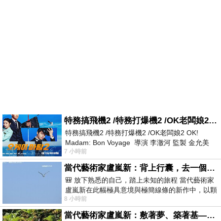
特務搞飛機2 /特務打爆機2 /OK老闆娘2 OK! Madam: Bon Voyage
特務搞飛機2 /特務打爆機2 /OK老闆娘2 OK!
Madam: Bon Voyage 導演 李澈河 監製 金允美
7 小時前
劇本 申鉉成 主演 嚴正化 朴誠雄
當代藝術家盧嵐新：背上行囊，去一個沒有人認識你的地方——看風景，也遇見渴望出發的自己
🎒 放下熟悉的自己，踏上未知的旅程 當代藝術家
盧嵐新在此幅極具意境與極簡線條的新作中，以顆
8 小時前
粒感豐富的灰綠粗糙背景，搭配凝練且具
當代藝術家盧嵐新：敷著夢、築著基——讓筆觸成為存在過的證據，將相遇的溫度熔鑄成新的模樣