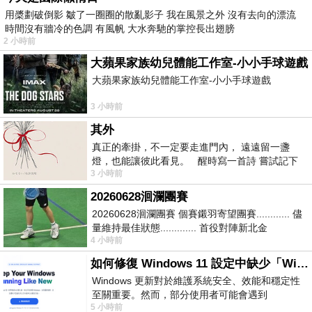
用槳劃破倒影 皺了一圈圈的散亂影子 我在風景之外 沒有去向的漂流
時間沒有牆冷的色調 有風帆 大水奔馳的掌控長出翅膀
2 小時前
大蘋果家族幼兒體能工作室-小小手球遊戲
大蘋果家族幼兒體能工作室-小小手球遊戲
3 小時前
其外
真正的牽掛，不一定要走進門內， 遠遠留一盞
燈，也能讓彼此看見。 醒時寫一首詩 嘗試記下
3 小時前
寂寞 卻只能記下它的附屬物 原
20260628洄瀾團賽
20260628洄瀾團賽 個賽鎩羽寄望團賽............ 儘
量維持最佳狀態............. 首役對陣新北金
4 小時前
龍............. 跨境群
如何修復 Windows 11 設定中缺少「Windows 更新」？
Windows 更新對於維護系統安全、效能和穩定性
至關重要。然而，部分使用者可能會遇到
5 小時前
Windows 11 設定應用程式中缺少「Windows 更