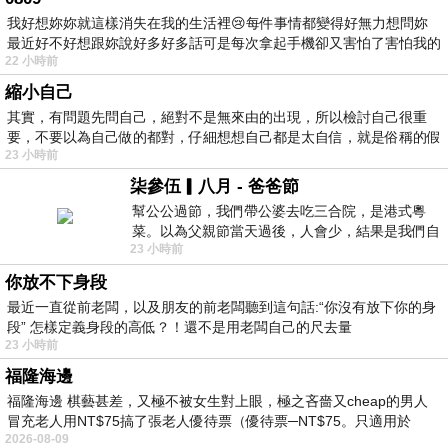
我好想妳妳就這樣消失在我的生活裡😢每件事情都變得好無力想問妳
最近好不好想跟妳說好多好多話可是每次拿起手機卻又害怕了害怕我的
22 小時前
出現
縮小自己
其實，有問題先問自己，絕對不是無來由的出現，所以檢討自己很重
要，不要以為自己做的都對，仔細想想自己都是太自信，就是俗稱的假
23 小時前
柒參伍▎八月 - 爸爸節
幫公公過節，我們帶公婆去吃三合院，是港式粵
菜。以為父親節當天過後，人會少，結果是我們自
23 小時前
己想多了。人陸續地進，滿滿都是人，個人
你放不下身段
最近一直從前老闆，以及朋友的前老闆聽到這句話:“你沒有放下你的身
段” 怎樣定義身段的高低？！還不是用老闆自己的尺去量
23 小時前
福隆海邊
福隆海邊 棋藝甚差，又極不被女生對上眼，極之吝嗇又cheap的男人
冒充老人用NT$75搞了張老人優待票（優待票─NT$75。只適用於
2026-08-09