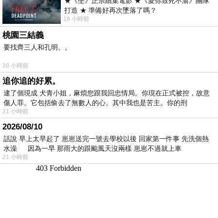
★《墜》正宗續集電影 ★《愛你致死不渝》團隊
打造 ★ 準備好再次墜落了嗎？
19 小時前
桃園三結義
要找齊三人和孔明。。
20 小時前
追你追的好累。
逮了個現成 犬青小姐，麻煩您跟我回忠情局。你現在正式被控，故意
傷人罪。它包括偷去了無數人的心。其中我也是苦主。你的刑
21 小時前
2026/08/10
話說 早上太早起了 崽崽送完一號去學校以後 回家第一件事 先洗個熱
水澡 因為一早 那雨大的跟颱風天沒兩樣 崽崽不過就上車
21 小時前