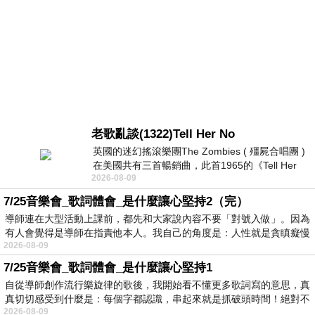
老歌亂談(1322)Tell Her No
英國的迷幻搖滾樂團The Zombies ( 殭屍合唱團 )
在美國共有三首暢銷曲，此首1965的《Tell Her
2026-08-09
No》即為其中之一，在告示牌百大單曲
7/25音樂會_歌詞體會_是什麼讓心堅持2（完）
導師連在大型活動上課前，都先和大家說內容不要「對號入做」。因為
有人會覺得是導師在指責他本人。我自己的角度是：人性就是貪瞋癡慢
2026-08-09
7/25音樂會_歌詞體會_是什麼讓心堅持1
自從導師創作流行樂旋律的歌後，我開始看不懂更多歌詞寫的意思，真
真切切感受到什麼是：每個字都認識，串起來就是抓破頭時間！絕對不
2026-08-09