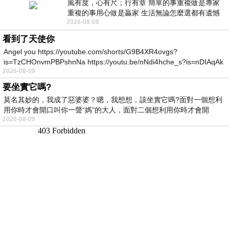
風有度，心有尺；行有章 簡單的事重複做是專家
重複的事用心做是贏家 生活無論怎麼選都有遺憾
2026-08-09
所以開心就好 生活不會辜負認真
看到了天使你
Angel you https://youtube.com/shorts/G9B4XR4ovgs?
is=TzCHOnvmPBPshnNa https://youtu.be/nNdi4hche_s?is=nDIAqAk
2026-08-09
要坐實它嗎?
莫名其妙的，我成了惡婆婆？嗯，我想想，該坐實它嗎?面對一個想利
用你時才會開口叫你一聲“媽"的大人，面對二個想利用你時才會開
2026-08-09