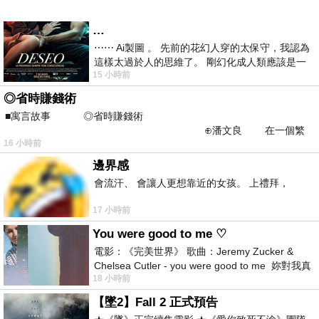
…
⋯⋯ Ai製圖 。 先前的花幻人穿的太保守，我認為
這樣太過於人的思維了。 剛幻化成人類應該是一
15 小時前
絲不掛吧？ 當然這樣是創不出
◎省時賺錢術
■寓言故事 ◎省時賺錢術
⊕潘文良 在一個繁
16 小時前
華的商業街上，有兩家傳統
邊界感
會流汗、 會讓人更想靠近的女孩。 上禮拜，
17 小時前
You were good to me ♡
電影：《完美世界》 歌曲：Jeremy Zucker &
Chelsea Cutler - you were good to me 妳對我真
18 小時前
好 因
【墜2】Fall 2 正式預告