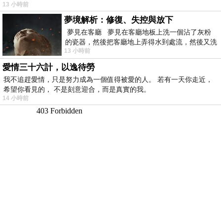
13 小時前
夢境解析：修復、失控與放下
夢見在客廳 夢見在客廳地板上洗一個沾了灰粉
的瓷器，然後把客廳地上弄得水到處流，然後又洗
13 小時前
一頂棒球潮帽，後來發現帽
愛情三十六計，以逸待勞
我不追趕愛情，只是努力成為一個值得被愛的人。 若有一天你走近，
希望你看見的， 不是刻意迎合，而是真實的我。
14 小時前