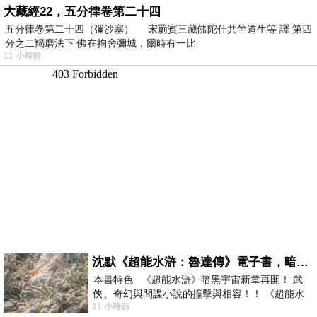
大藏經22，五分律卷第二十四
五分律卷第二十四（彌沙塞） 宋罽賓三藏佛陀什共竺道生等 譯 第四
分之二羯磨法下 佛在拘舍彌城，爾時有一比
11 小時前
沈默《超能水滸：魯達傳》電子書，暗黑宇宙新章，一一五年八月璀璨上架！
本書特色 《超能水滸》暗黑宇宙新章再開！ 武
俠、奇幻與間諜小說的撞擊與相容！！ 《超能水
11 小時前
滸》系列第四部變幻登場