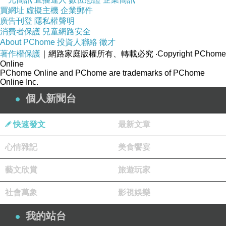
買網址
虛擬主機
企業郵件
廣告刊登
隱私權聲明
消費者保護
兒童網路安全
About PChome
投資人聯絡
徵才
著作權保護
｜網路家庭版權所有、轉載必究
‧Copyright PChome
Online
PChome Online and PChome are trademarks of PChome
Online Inc.
個人新聞台
快速發文
最新文章
心情雜記
美食饗宴
藝文欣賞
旅遊玩家
社會萬象
影視娛樂
我的站台