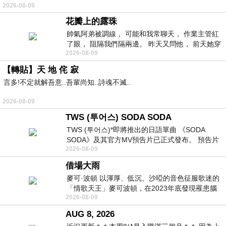
2026-08-09
常颳風的山丘上—&m
花瓣上的露珠
帥氣阿弟被調線， 可能和我常聊天， 作業主管紅
了眼， 阻隔我們隔兩邊。 昨天又問他， 前天她穿
2026-08-09
什麼顏色衣服， 不經
【轉貼】天 地 侘 寂
言多!不定就解吾意..吾輩尚知..詩魂不滅..
2026-08-09
TWS (투어스) SODA SODA
TWS (투어스)*即將推出的日語單曲 《SODA
SODA》及其官方MV預告片已正式發布。 預告片
2026-08-09
一經發布， 就引發了粉絲們對這次夏季回
借場大雨
麥可·波頓 以渾厚、低沉、沙啞的音色征服歌迷的
「情歌天王」麥可波頓，在2023年底發現罹患腦
2026-08-09
瘤「祈禱早日康復，一切都好」。
AUG 8, 2026