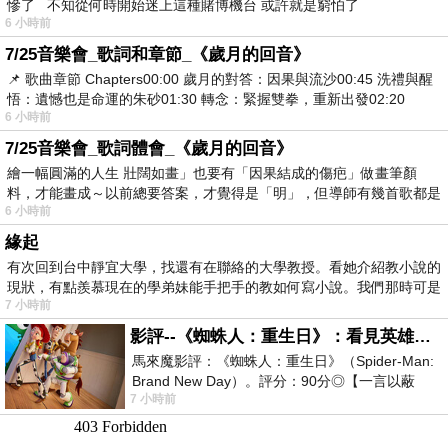
慘了 不知從何時開始迷上這種賭博機台 或許就是窮怕了
6 小時前
7/25音樂會_歌詞和章節_《歲月的回音》
📌 歌曲章節 Chapters00:00​ 歲月的對答：因果與流沙00:45​ 洗禮與醒
悟：遺憾也是命運的朱砂01:30​ 轉念：緊握雙拳，重新出發02:20
6 小時前
7/25音樂會_歌詞體會_《歲月的回音》
繪一幅圓滿的人生 壯闊如畫」也要有「因果結成的傷疤」做畫筆顏
料，才能畫成～以前總要答案，才覺得是「明」，但導師有幾首歌都是
6 小時前
在教
緣起
有次回到台中靜宜大學，找還有在聯絡的大學教授。看她介紹教小說的
現狀，有點羨慕現在的學弟妹能手把手的教如何寫小說。我們那時可是
7 小時前
影評--《蜘蛛人：重生日》：看見英雄的孤獨與重生
馬來魔影評：《蜘蛛人：重生日》（Spider-Man:
Brand New Day）。評分：90分◎【一言以蔽
7 小時前
之】：一個失去一切的英雄，學會放下孤獨、