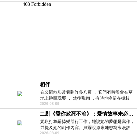
相伴
在公園散步常看到許多八哥 ， 它們有時候會在草
地上跳躍玩耍 ， 然後飛翔 ，有時也停留在樹枝
2026-08-09
上，它們身軀是咖啡色的，鳥喙是黃色
二刷《愛你致死不渝》：愛情故事未必是浪漫故事
妮琪打算辭掉樂器行工作，她說她的夢想是寫作，
並提及她的創作內容。貝爾說原來她想寫浪漫故
2026-08-09
事，妮琪回應：「不是浪漫故事，是愛情