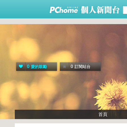
0
0
愛的鼓勵
訂閱站台
首頁