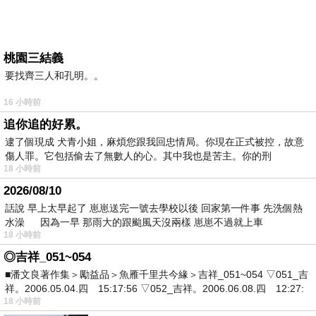
桃園三結義
要找齊三人和孔明。。
16 小時前
追你追的好累。
逮了個現成 犬青小姐，麻煩您跟我回忠情局。你現在正式被控，故意
傷人罪。它包括偷去了無數人的心。其中我也是苦主。你的刑
18 小時前
2026/08/10
話說 早上太早起了 崽崽送完一號去學校以後 回家第一件事 先洗個熱
水澡 因為一早 那雨大的跟颱風天沒兩樣 崽崽不過就上車
18 小時前
◎吉祥_051~054
■潘文良著作集＞勵益品＞魚雁千里共今緣＞吉祥_051~054 ▽051_吉
祥。2006.05.04.四 15:17:56 ▽052_吉祥。2006.06.08.四 12:27:
18 小時前