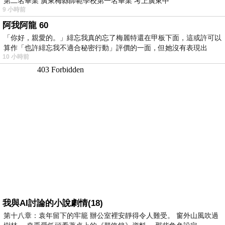
第二名畢業 廣東梅縣師範學校第一名畢業 考上廣東中
9 小時前
阿我阿龍 60
「你好，親愛的。」緋忘我真的忘了梅麗特還在甲板下面，這或許可以
算作「也許緋忘我不適合秘密行動」評價的一面，但她沒有表現出
10 小時前
我與AI討論的小說劇情(18)
第十八章：袁年留下的牢籠 辦公室裡安靜得令人難受。 窗外山風吹過