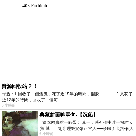
資源回收站？！
母親 : 1.回收了一個酒鬼，花了近15年的時間，擺脫... 2.又花了
近12年的時間，回收了一個海
5 小時前
典藏封面聊兩句-【沉船】
這本兩賣點一彩蛋： 其一，系列作中唯一探討人
魚 其二，衛斯理終於像正常人──發瘋了 此外有人
6 小時前
在南極打死北極熊（@《地心