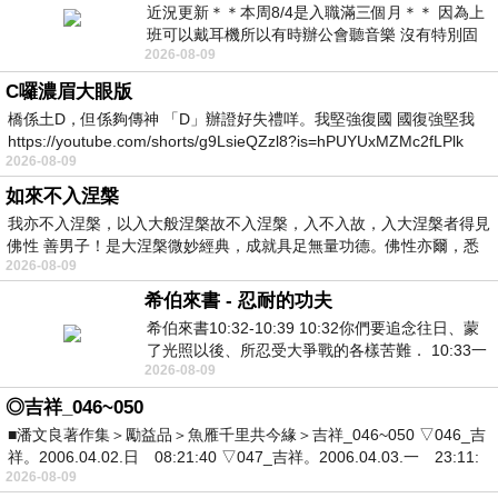
近況更新＊＊本周8/4是入職滿三個月＊＊ 因為上
班可以戴耳機所以有時辦公會聽音樂 沒有特別固
2026-08-09
定哪天但就是一周某一天會固定聽'90
C囉濃眉大眼版
橋係土D，但係夠傳神 「D」辦證好失禮咩。我堅強復國 國復強堅我
https://youtube.com/shorts/g9LsieQZzl8?is=hPUYUxMZMc2fLPlk
2026-08-09
如來不入涅槃
我亦不入涅槃，以入大般涅槃故不入涅槃，入不入故，入大涅槃者得見
佛性 善男子！是大涅槃微妙經典，成就具足無量功德。佛性亦爾，悉
2026-08-09
希伯來書 - 忍耐的功夫
希伯來書10:32-10:39 10:32你們要追念往日、蒙
了光照以後、所忍受大爭戰的各樣苦難． 10:33一
2026-08-09
面被毀謗、遭患難、成了戲景、叫眾人
◎吉祥_046~050
■潘文良著作集＞勵益品＞魚雁千里共今緣＞吉祥_046~050 ▽046_吉
祥。2006.04.02.日 08:21:40 ▽047_吉祥。2006.04.03.一 23:11:
2026-08-09