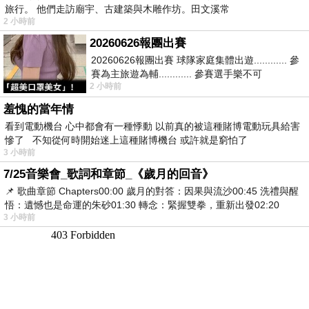
旅行。 他們走訪廟宇、古建築與木雕作坊。田文溪常
2 小時前
20260626報團出賽
20260626報團出賽 球隊家庭集體出遊............ 參
賽為主旅遊為輔............ 參賽選手樂不可
2 小時前
支............ 賽前旅遊
羞愧的當年情
看到電動機台 心中都會有一種悸動 以前真的被這種賭博電動玩具給害
慘了 不知從何時開始迷上這種賭博機台 或許就是窮怕了
3 小時前
7/25音樂會_歌詞和章節_《歲月的回音》
📌 歌曲章節 Chapters00:00​ 歲月的對答：因果與流沙00:45​ 洗禮與醒
悟：遺憾也是命運的朱砂01:30​ 轉念：緊握雙拳，重新出發02:20
3 小時前