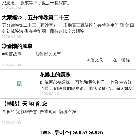
成思念。 原來等待，也是一種深情。
2026-08-09
大藏經22，五分律卷第二十三
五分律卷第二十三（彌沙塞） 宋罽賓三藏佛陀什共竺道生等 譯 第四
分初滅諍法 佛在舍衛國，爾時諸比丘共鬪諍
2026-08-09
◎偷懶的風車
■寓言故事 ◎偷懶的風車
⊕潘文良 在一個經
2026-08-09
常颳風的山丘上—&m
花瓣上的露珠
帥氣阿弟被調線， 可能和我常聊天， 作業主管紅
了眼， 阻隔我們隔兩邊。 昨天又問他， 前天她穿
2026-08-09
什麼顏色衣服， 不經
【轉貼】天 地 侘 寂
言多!不定就解吾意..吾輩尚知..詩魂不滅..
2026-08-09
TWS (투어스) SODA SODA