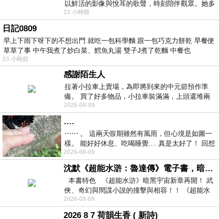
以鮮活的影像與悅耳的歌聲，時刻陪伴觀眾。她多
23 小時前
才多藝、陽光開朗的形象，不僅保留在電影
日記0809
早上下雨下呀下的不想出門 就吃一包科學麵 跟一包巧克力餅乾 早餐便
草草了事 中午我煮了炒白菜、鱈魚丸湯 雙子J煮了乾麵 中餐也
23 小時前
感謝陌生人
拉著小拉車上賣場，為即將到來的中元節預作準
備。 買了好多物品，小拉車裝滿滿，上頭還堆兩
2026-08-09
紙箱。 雖辛苦了點，這點程度我一個人搬
….
⋯⋯ 。 這兩天假期雖然有風雨，但心境是如圖一
樣。 能好好休息、吃喝睡覺.... 真是太好了！ 回想
2026-08-09
起來，以前根本就很難有這
沈默《超能水滸：魯達傳》電子書，暗黑宇宙新章，一一五年八月璀璨上架！
本書特色 《超能水滸》暗黑宇宙新章再開！ 武
俠、奇幻與間諜小說的撞擊與相容！！ 《超能水
2026-08-09
滸》系列第四部
2026 8 7 荷韻生香 ( 新詩)