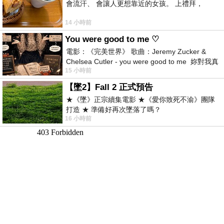
會流汗、 會讓人更想靠近的女孩。 上禮拜，
14 小時前
You were good to me ♡
電影：《完美世界》 歌曲：Jeremy Zucker &
Chelsea Cutler - you were good to me 妳對我真
15 小時前
好 因
【墜2】Fall 2 正式預告
★《墜》正宗續集電影 ★《愛你致死不渝》團隊
打造 ★ 準備好再次墜落了嗎？
16 小時前