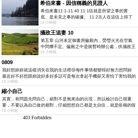
希伯來書 - 因信稱義的見證人
希伯來書11:1-11:40 11:1信就是所望之事的實
底、是未見之事的確據。 11:2古人在這信上得了
18 小時前
美好的證據。 11:3我們因着信、就知道
攝政王追妻 10
第五章 山河未定御書房偏殿內，熒瑩火光在空氣
中閃爍不定。偏殿之中是個暫時辦公處，供攝政王
19 小時前
於皇宮內廷裡處理公務已然很多年。房內
0809
我好想妳妳就這樣消失在我的生活裡😢每件事情都變得好無力想問妳
最近好不好想跟妳說好多好多話可是每次拿起手機卻又害怕了害怕我的
19 小時前
出現
縮小自己
其實，有問題先問自己，絕對不是無來由的出現，所以檢討自己很重
要，不要以為自己做的都對，仔細想想自己都是太自信，就是俗稱的假
19 小時前