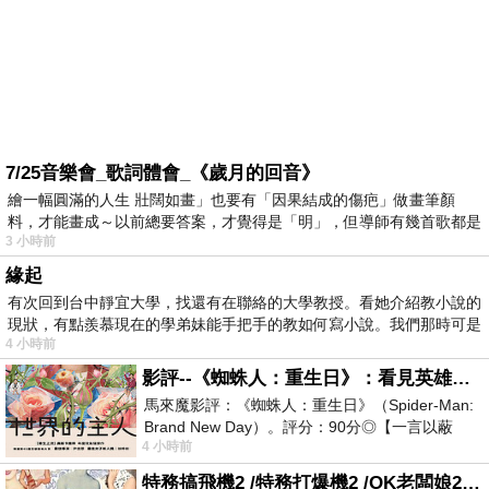
7/25音樂會_歌詞體會_《歲月的回音》
繪一幅圓滿的人生 壯闊如畫」也要有「因果結成的傷疤」做畫筆顏
料，才能畫成～以前總要答案，才覺得是「明」，但導師有幾首歌都是
3 小時前
在教
緣起
有次回到台中靜宜大學，找還有在聯絡的大學教授。看她介紹教小說的
現狀，有點羨慕現在的學弟妹能手把手的教如何寫小說。我們那時可是
4 小時前
影評--《蜘蛛人：重生日》：看見英雄的孤獨與重生
馬來魔影評：《蜘蛛人：重生日》（Spider-Man:
Brand New Day）。評分：90分◎【一言以蔽
4 小時前
之】：一個失去一切的英雄，學會放下孤獨、
特務搞飛機2 /特務打爆機2 /OK老闆娘2 OK! Madam: Bon Voyage