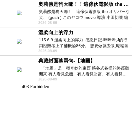
奥莉佛是狗天哪！！這傢伙電影版 the オリバーな犬、 (gosh ) このヤロウ movie
奥莉佛是狗天哪！！這傢伙電影版 the オリバーな
犬、 (gosh ) このヤロウ movie 導演 小田切讓 編
2026-08-09
劇: 小田切讓 主演: 小田切讓
溫柔向上的浮力
115.6.9 溫柔向上的浮力 感恩日記-嗶嗶嗶,J的行
銷證照考上了補概論86分。 想要做就去做,勵精圖
2026-08-09
治大成功,也是表法,堅持和努力
典藏封面聊兩句-【地圖】
「地圖」是一種奇妙的東西 將各式各樣的路徑攤
開來 有人看見危機、有人看見財富、有人看見…
2026-08-09
從中可以發掘出不同的