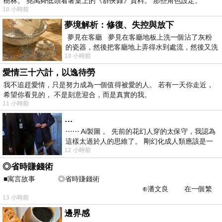
樹林。 堯禹舜低頭看著桌上的《群俠錄》資料。 那些角色設定。
10 小時前
夢境解析：修復、失控與放下
夢見在客廳 夢見在客廳地板上洗一個沾了灰粉
的瓷器，然後把客廳地上弄得水到處流，然後又洗
10 小時前
一頂棒球潮帽，後來發現帽
愛情三十六計，以逸待勞
我不追趕愛情，只是努力成為一個值得被愛的人。 若有一天你走近，
希望你看見的， 不是刻意迎合，而是真實的我。
11 小時前
…
⋯⋯ Ai製圖 。 先前的花幻人穿的太保守，我認為
這樣太過於人的思維了。 剛幻化成人類應該是一
12 小時前
絲不掛吧？ 當然這樣是創不出
◎省時賺錢術
■寓言故事 ◎省時賺錢術
⊕潘文良 在一個繁
13 小時前
華的商業街上，有兩家傳統
邊界感