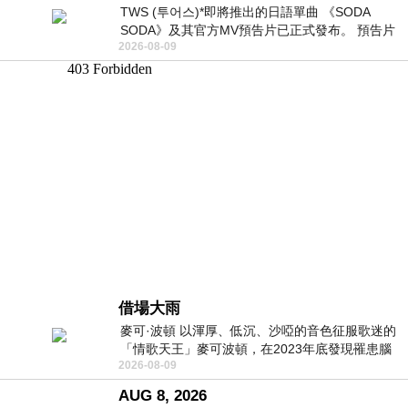
TWS (투어스)*即將推出的日語單曲 《SODA
SODA》及其官方MV預告片已正式發布。 預告片
2026-08-09
一經發布， 就引發了粉絲們對這次夏季回
借場大雨
麥可·波頓 以渾厚、低沉、沙啞的音色征服歌迷的
「情歌天王」麥可波頓，在2023年底發現罹患腦
2026-08-09
瘤「祈禱早日康復，一切都好」。
AUG 8, 2026