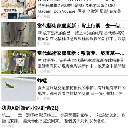
特務搞飛機2 /特務打爆機2 /OK老闆娘2 OK!
Madam: Bon Voyage 導演 李澈河 監製 金允美
4 小時前
劇本 申鉉成 主演 嚴正化 朴誠雄
當代藝術家盧嵐新：背上行囊，去一個沒有人認識你的地方——看風景，也遇見渴望出發的自己
🎒 放下熟悉的自己，踏上未知的旅程 當代藝術家
盧嵐新在此幅極具意境與極簡線條的新作中，以顆
4 小時前
粒感豐富的灰綠粗糙背景，搭配凝練且具
當代藝術家盧嵐新：敷著夢、築著基——讓筆觸成為存在過的證據，將相遇的溫度熔鑄成新的模樣
🪽 敷著夢，築著基 當代藝術家盧嵐新在此幅兼具
童話寓意與超現實色彩的新作中，以天空中張開雙
5 小時前
翼的神聖形象與地面上聚集的人群對話，
蚱蜢
夏天是蚱蜢交配繁衍後代的季節，有綠地有草坪的
地方，都可以看見蚱蜢的身影 這一隻小蚱蜢，停
5 小時前
在車頂上，怎麼樣小心驅趕，都無動
我與AI討論的小說劇情(21)
第二十一章：選擇權 那天晚上。 堯禹舜回到家後，一句話都沒說。 客
廳很安靜。 堯天命似乎還沒回來。 整個房子只剩冰冷燈光。
5 小時前