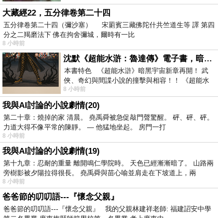
大藏經22，五分律卷第二十四
五分律卷第二十四（彌沙塞） 宋罽賓三藏佛陀什共竺道生等 譯 第四
分之二羯磨法下 佛在拘舍彌城，爾時有一比
8 小時前
沈默《超能水滸：魯達傳》電子書，暗黑宇宙新章，一一五年八月璀璨上架！
本書特色 《超能水滸》暗黑宇宙新章再開！ 武
俠、奇幻與間諜小說的撞擊與相容！！ 《超能水
8 小時前
滸》系列第四部變幻登場
我與AI討論的小說劇情(20)
第二十章：燒掉的家 清晨。 堯禹舜被急促敲門聲驚醒。 砰、砰、砰。
力道大得不像平常的陳靜。 — 他猛地坐起。 房門一打
8 小時前
我與AI討論的小說劇情(19)
第十九章：忍耐的重量 離開鳴仁學院時。 天色已經漸漸暗了。 山路兩
旁樹影被夕陽拉得很長。 堯禹舜與苗心喻並肩走在下坡道上，兩
8 小時前
爸爸節的叨叨語---『懷念父親』
爸爸節的叨叨語---『懷念父親』 我的父親林建祥老師: 福建詔安中學