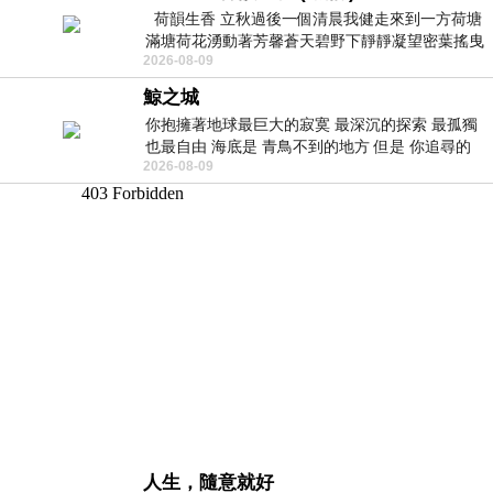
荷韻生香 立秋過後一個清晨我健走來到一方荷塘
滿塘荷花湧動著芳馨蒼天碧野下靜靜凝望密葉搖曳
2026-08-09
幽泉中復有蛙鳴嘓嘓水波裡搖曳
鯨之城
你抱擁著地球最巨大的寂寞 最深沉的探索 最孤獨
也最自由 海底是 青鳥不到的地方 但是 你追尋的
2026-08-09
幸福 可以比珍珠更
人生，隨意就好