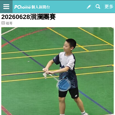
我的
最新文章
20260628洄瀾團賽
祖哥