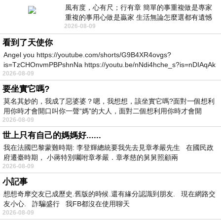
風有度，心有尺；行有章 簡單的事重複做是專家
重複的事用心做是贏家 生活無論怎麼選都有遺憾
2026-08-09
所以開心就好 生活不會辜負認真
看到了天使你
Angel you https://youtube.com/shorts/G9B4XR4ovgs?
is=TzCHOnvmPBPshnNa https://youtu.be/nNdi4hche_s?is=nDIAqAk
2026-08-09
要坐實它嗎?
莫名其妙的，我成了惡婆婆？嗯，我想想，該坐實它嗎?面對一個想利
用你時才會開口叫你一聲“媽"的大人，面對二個想利用你時才會開
2026-08-09
世上只有自己的媽媽好......
我在法國巴黎蒙難時期: 李登輝總統要我先去見章孝嚴先生 在國民政
府遷臺時期， 小蔣特別囑咐章孝嚴．章孝慈的舅舅照顧兩
2026-08-09
小記事
想想奇摩交友已成歷史.舊版的時候.還有緣分認識到朋友. 現在網路交
友小心. 詐騙盛行 我FB都沒在使用聊天
2026-08-09