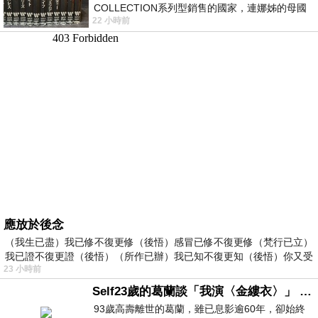
COLLECTION系列型銷售的國家，連娜姊的母國
22 小時前
美國都沒對她這樣過，這全拜在他們到現在唱片
應放於後念
（我生已盡）我已修不復更修（後悟）感冒已修不復更修（梵行已立）
我已證不復更證（後悟）（所作已辦）我已知不復更知（後悟）你又受
23 小時前
Self23歲的葛蘭談「我演〈金縷衣〉」 #戀上老電影 #粟子 #葛蘭
93歲高壽離世的葛蘭，雖已息影逾60年，卻始終