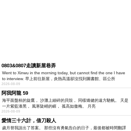
0803&0807走讀新屋巷弄
Went to Xinwu in the morning today, but cannot find the one I have
to interview. 早上前往新屋，炎熱高溫卻沒找到圖書館、區公所
2026-08-09
阿我阿龍 59
海平面盤桓的旋鷹， 沙灘上細碎的貝殼， 同樣矯健的遠方馳帆。 天是
一片紫藍漆黑， 風寒陡峭的崕， 孤高如傲梅。 月亮
2026-08-09
愛情三十六計，借刀殺人
歲月替我說出了答案。 那些沒有勇氣告白的日子，最後都被時間翻譯