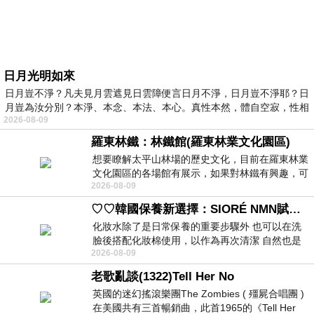
日月光明如來
日月豈不淨？凡夫見月雲遮見日雲障便言日月不淨，日月豈不淨耶？日
月豈為汝分別？本淨、本念、本法、本心。真性本然，體自空寂，性相
2026-08-09
羅東林鐵：林鐵館(羅東林業文化園區)
想要瞭解太平山林場的歷史文化，目前在羅東林業
文化園區的各場館有展示，如果對林鐵有興趣，可
2026-08-09
以到林鐵館。 這裡展示從山下
♡♡韓國保養新選擇：SIORÉ NMN賦活泡泡化妝水♡♡
化妝水除了是日常保養的重要步驟外 也可以在洗
臉後搭配化妝棉使用，以作為再次清潔 自然也是
2026-08-09
我的保養必備品項 不過，我對於化妝
老歌亂談(1322)Tell Her No
英國的迷幻搖滾樂團The Zombies ( 殭屍合唱團 )
在美國共有三首暢銷曲，此首1965的《Tell Her