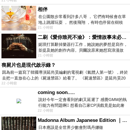
21 小時前
相伴
在公園散步常看到許多八哥 ， 它們有時候會在草
地上跳躍玩耍 ， 然後飛翔 ，有時也停留在樹枝
21 小時前
上，它們身軀是咖啡色的，鳥喙是黃色
二刷《愛你致死不渝》：愛情故事未必是浪漫故事
妮琪打算辭掉樂器行工作，她說她的夢想是寫作，
並提及她的創作內容。貝爾說原來她想寫浪漫故
21 小時前
事，妮琪回應：「不是浪漫故事，是愛情
喪屍片也是現代啟示錄？
因為前一篇寫了韓國導演延尚昊編劇的電視劇《氣體人第一號》，終於
去把一直放在心上的《屍速禁區》給看了。 《屍速禁區》是延尚昊20
22 小時前
coming soon.....
說好今年一定會看到的劇又延遲了 感覺GMM的執
行能力有問題啊🫩 想看自己家CP演戲竟是如此奢
22 小時前
侈的事 GMM你說看看啊😑 先把劇放
Madonna Album Japanese Edition ｜瑪丹娜專輯們2026年日本版重發系列
日本應該是全世界少數會對瑪丹娜做