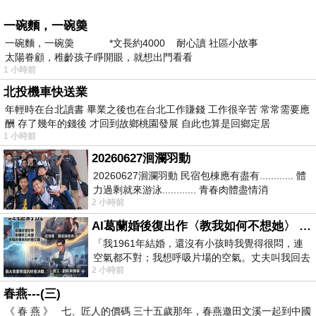
一碗麵，一碗羮
一碗麵，一碗羮 *文長約4000 耐心讀 社區小故事
太陽眷顧，稚齡孩子睜開眼，就想出門看看
1 小時前
北投機車快送業
年輕時在台北讀書 畢業之後也在台北工作賺錢 工作很辛苦 常常需要應
酬 存了幾年的錢後 才回到故鄉桃園發展 自此也算是回鄉定居
1 小時前
20260627洄瀾羽動
20260627洄瀾羽動 民宿包棟應有盡有............ 體
力過剩就來游泳............ 青春肉體盡情消
2 小時前
磨............ 晚餐不必
AI葛蘭婚後復出作〈教我如何不想她〉 #戀上老電影 #葛蘭 #粟子
「我1961年結婚，還沒有小孩時我覺得很悶，連
空氣都不對；我想呼吸片場的空氣。丈夫叫我回去
2 小時前
試試看……拍了〈教我如何不想她〉（1963
春燕---(三)
《 春 燕 》 七、匠人的價碼 三十五歲那年，春燕邀田文溪一起到中國