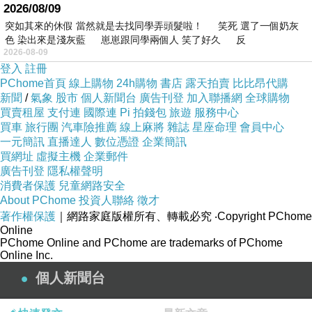
2026/08/09
突如其來的休假 當然就是去找同學弄頭髮啦！ 笑死 選了一個奶灰
色 染出來是淺灰藍 崽崽跟同學兩個人 笑了好久 反
2026-08-09
登入
註冊
PChome首頁
線上購物
24h購物
書店
露天拍賣
比比昂代購
新聞
/
氣象
股市
個人新聞台
廣告刊登
加入聯播網
全球購物
買賣租屋
支付連
國際連
Pi 拍錢包
旅遊
服務中心
買車
旅行團
汽車險推薦
線上麻將
雜誌
星座命理
會員中心
一元簡訊
直播達人
數位憑證
企業簡訊
買網址
虛擬主機
企業郵件
廣告刊登
隱私權聲明
消費者保護
兒童網路安全
About PChome
投資人聯絡
徵才
著作權保護
｜網路家庭版權所有、轉載必究
‧Copyright PChome
Online
PChome Online and PChome are trademarks of PChome
Online Inc.
個人新聞台