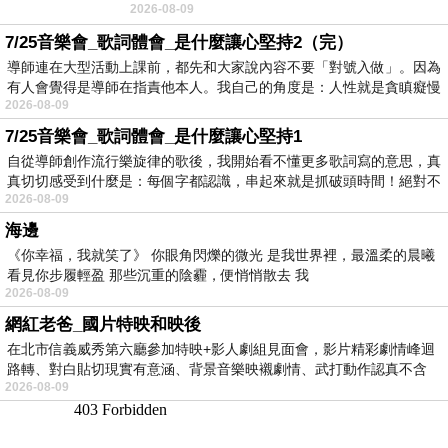
2026-08-09
No》即為其中之一，在告示牌百大單曲
7/25音樂會_歌詞體會_是什麼讓心堅持2（完）
導師連在大型活動上課前，都先和大家說內容不要「對號入做」。因為
有人會覺得是導師在指責他本人。我自己的角度是：人性就是貪瞋癡慢
2026-08-09
7/25音樂會_歌詞體會_是什麼讓心堅持1
自從導師創作流行樂旋律的歌後，我開始看不懂更多歌詞寫的意思，真
真切切感受到什麼是：每個字都認識，串起來就是抓破頭時間！絕對不
2026-08-09
海邊
《你幸福，我就笑了》 你眼角閃爍的微光 是我世界裡，最溫柔的晨曦
看見你步履輕盈 那些沉重的陰霾，便悄悄散去 我
2026-08-09
網紅老爸_國片特映和映後
在北市信義威秀第六廳參加特映+影人劇組見面會，影片精彩劇情峰迴
路轉、對白貼切現實有意涵、背景音樂映襯劇情、武打動作認真不含
2026-08-09
糊、