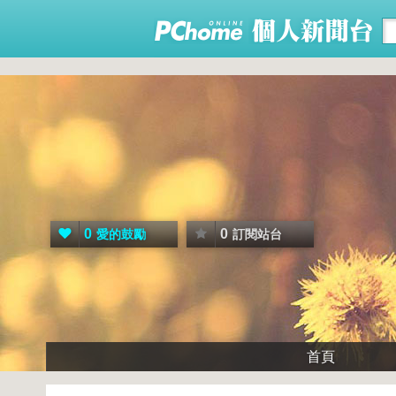
0
0
愛的鼓勵
訂閱站台
首頁