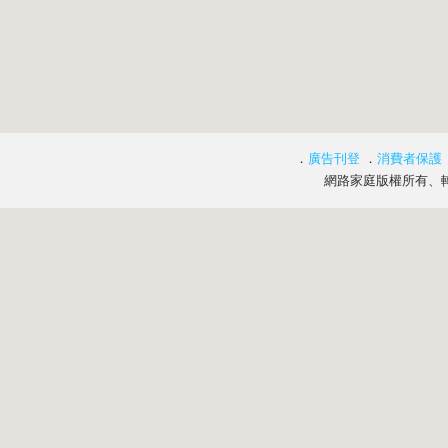
．
廣告刊登
．
消費者保護
網路家庭版權所有、轉載必究 