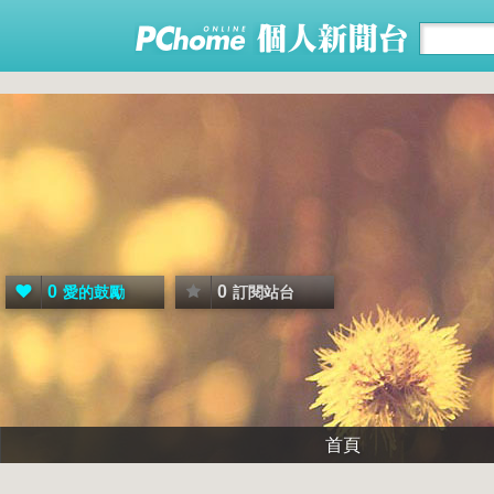
0
0
愛的鼓勵
訂閱站台
首頁