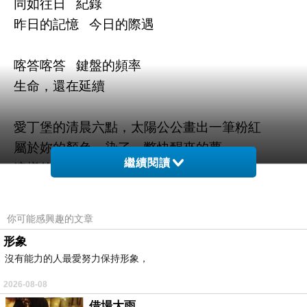
同如往日 紀錄
昨日的記憶 今日的際遇
喀答喀答 鍵盤的頻率
生命，還在延續
愛丁堡的清晨六點，太陽公公畫出一筆粉紅
屬於妳的顏色，染了一瞥快醒來的夢
繼續閱讀
這樣的美，自私不過
晝夜分明 倚靠窗緣
你可能感興趣的文章
燃了香菸 飲了思念
形象
沒有能力的人最愛努力保持形象，
分辨不出
2026-08-08
飄散的煙與妳的粉紅思念
借場大雨