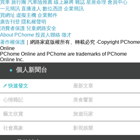
買車
旅行團
汽車險推薦
線上麻將
雜誌
星座命理
會員中心
手裡的煙
一元簡訊
直播達人
數位憑證
企業簡訊
和思念
買網址
虛擬主機
企業郵件
廣告刊登
隱私權聲明
繾綣
消費者保護
兒童網路安全
About PChome
投資人聯絡
徵才
著作權保護
｜網路家庭版權所有、轉載必究
‧Copyright PChome
Online
PChome Online and PChome are trademarks of PChome
Online Inc.
個人新聞台
快速發文
最新文章
心情雜記
美食饗宴
藝文欣賞
旅遊玩家
社會萬象
影視娛樂