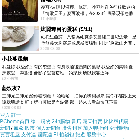
麥可·波頓 以渾厚、低沉、沙啞的音色征服歌迷的
「情歌天王」麥可波頓，在2023年底發現罹患腦
17 小時前
瘤「祈禱早日康復，一切都好」。
炫麗奪目的蛋糕 (5/11)
維托里亞諾，又稱為維克多艾曼紐二世紀念堂，是
<圖片感謝Claire提供>
位於義大利羅馬威尼斯廣場和卡比托利歐山之間，
2026-08-08
用以紀念統一義大利統一後的的第一位國
小花蔓澤蘭
我愛妳 我愛妳所有的裂縫 所有風吹過後顫抖的葉脈 我愛妳的柔弱 像
黑夜愛一盞孤燈 像影子愛著它唯一的形狀 所以我靠近妳 一
23 小時前
藍玫友7
三師兄三師兄 給你糖葫蘆！ 哈哈哈，把你的嘴糊起來 讓你不能跟上天
說我壞話 好吧！玩打蟑螂是有點髒 那一起來去看白海豚飛躍
2026-08-08
登入
註冊
PChome首頁
線上購物
24h購物
書店
露天拍賣
比比昂代購
新聞
/
氣象
股市
個人新聞台
廣告刊登
加入聯播網
全球購物
小野貓
買賣租屋
支付連
國際連
Pi 拍錢包
旅遊
服務中心
2011-04-10 22:06:54