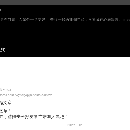
?
身在何處，希望你一切安好。 曾經一起的18個年頭，永遠藏在心底深處。 mis
Cup
-mail
me.com.tw;mary@pchome.com.tw
篇文章
文章！
歡，請轉寄給好友幫忙增加人氣吧！
Blue’s Cup