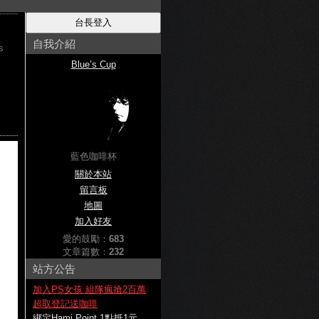
自我介紹
s
Blue’s Cup
藍色咖啡杯
關於本站
留言板
地圖
加入好友
愛的鼓勵：
683
文章篇數：
232
站方公告
加入PS女孩 組隊瘋搶2百萬
超取登記送咖啡
綁定Hami Point 1點抵1元