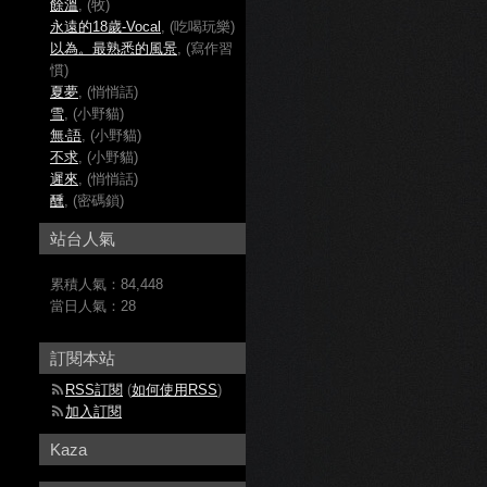
餘溫
, (牧)
永遠的18歲-Vocal
, (吃喝玩樂)
以為。最熟悉的風景
, (寫作習
慣)
夏夢
, (悄悄話)
雪
, (小野貓)
無‧語
, (小野貓)
不求
, (小野貓)
遲來
, (悄悄話)
醺
, (密碼鎖)
站台人氣
累積人氣：
84,448
當日人氣：
28
訂閱本站
RSS訂閱
(
如何使用RSS
)
加入訂閱
Kaza