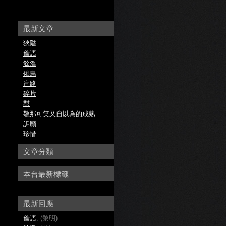
最新文章
狹隘
倫語
餘溫
倦鳥
盲路
碎片
懟
敬那可笑又自以為的成熟
訴願
珍惜
文章分類
本台最新標籤
最新回應
倫語
, (黎明)