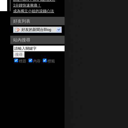
1分鐘快速揪痛！
成為獨立小姐的滾錢心法
好友列表
好友的新聞台Blog
站內搜尋
標題
內容
標籤