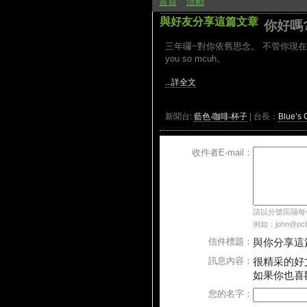
首頁
活動
與好友分享這篇文章
你好嗎
三年囉~對你依舊思念。 不管你現在
you so mcuh。
...詳全文
新聞台:
藍色‧咖啡‧杯子
| 台長：
Blue’s 
收件者E-mail：
請以分號區隔每個E
例如：john@pcho
信件標題：
與你分享這
訊息內容：
很精采的好
如果你也喜
您的名字：