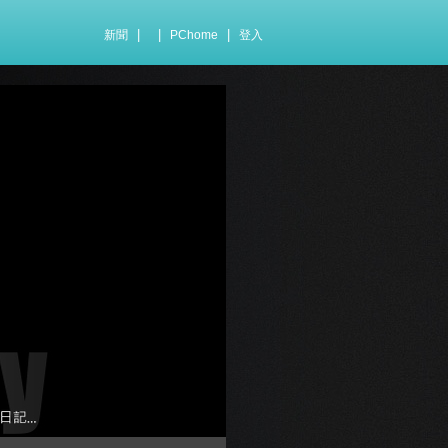
|
|
|
新聞
PChome
登入