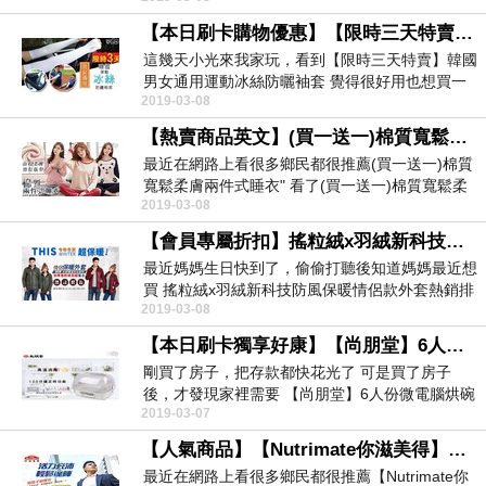
【本日刷卡購物優惠】【限時三天特賣】韓國男女通用運動冰絲防曬袖套 優惠網站熱銷
這幾天小光來我家玩，看到【限時三天特賣】韓國
男女通用運動冰絲防曬袖套 覺得很好用也想買一
2019-03-08
個急性子的小...
【熱賣商品英文】(買一送一)棉質寬鬆柔膚兩件式睡衣- 百貨優惠限定折扣價
最近在網路上看很多鄉民都很推薦(買一送一)棉質
寬鬆柔膚兩件式睡衣" 看了(買一送一)棉質寬鬆柔
2019-03-08
膚兩件...
【會員專屬折扣】搖粒絨x羽絨新科技防風保暖情侶款外套 熱銷商品
最近媽媽生日快到了，偷偷打聽後知道媽媽最近想
買 搖粒絨x羽絨新科技防風保暖情侶款外套熱銷排
2019-03-08
行榜精選 ...
【本日刷卡獨享好康】【尚朋堂】6人份微電腦烘碗機SD-1565MW 好康報報省錢大作戰
剛買了房子，把存款都快花光了 可是買了房子
後，才發現家裡需要 【尚朋堂】6人份微電腦烘碗
2019-03-07
機SD-15...
【人氣商品】【Nutrimate你滋美得】南瓜子油複方軟膠囊(60顆-瓶) 網友開箱介紹僅此一檔
最近在網路上看很多鄉民都很推薦【Nutrimate你