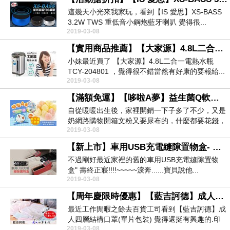
這幾天小光來我家玩，看到【IS 愛思】XS-BASS
3.2W TWS 重低音小鋼炮藍牙喇叭 覺得很...
2019-03-08
【實用商品推薦】【大家源】4.8L二合一電熱水瓶 TCY-204801 最暢銷產品比價撿便宜
小妹最近買了 【大家源】4.8L二合一電熱水瓶
TCY-204801 ，覺得很不錯當然有好康的要報給...
2019-03-08
【滿額免運】【哆啦A夢】益生菌Q軟糖35g 活動產品特價產品
自從暖暖出生後，家裡開銷一下子多了不少，又是
奶網路購物開箱文粉又要尿布的，什麼都要花錢，
2019-03-08
導致經濟一下...
【新上市】車用USB充電縫隙置物盒- 團購人氣商品好康報報
不過剛好最近家裡的舊的車用USB充電縫隙置物
盒" 壽終正寢!!!!~~~~~淚奔......寶貝說他...
2019-03-08
【周年慶限時優惠】【藍吉訶德】成人四層結構口罩(單片包裝) 網友超推2018流行產品
最近工作閒暇之餘去百貨工司看到【藍吉訶德】成
人四層結構口罩(單片包裝) 覺得還挺有興趣的.印
2019-03-08
象中在網...