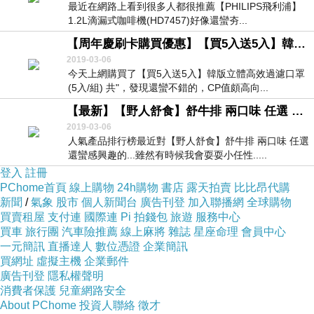
最近在網路上看到很多人都很推薦【PHILIPS飛利浦】
1.2L滴漏式咖啡機(HD7457)好像還蠻夯...
【周年慶刷卡購買優惠】【買5入送5入】韓版立體高效過濾口罩(5入-組) 共- 購買折扣
2019-03-06
今天上網購買了【買5入送5入】韓版立體高效過濾口罩
(5入/組) 共"，發現還蠻不錯的，CP值頗高向...
【最新】【野人舒食】舒牛排 兩口味 任選 推薦產品過年送禮推薦
2019-03-06
人氣產品排行榜最近對【野人舒食】舒牛排 兩口味 任選
還蠻感興趣的...雖然有時候我會耍耍小任性.....
登入
註冊
PChome首頁
線上購物
24h購物
書店
露天拍賣
比比昂代購
新聞
/
氣象
股市
個人新聞台
廣告刊登
加入聯播網
全球購物
買賣租屋
支付連
國際連
Pi 拍錢包
旅遊
服務中心
買車
旅行團
汽車險推薦
線上麻將
雜誌
星座命理
會員中心
一元簡訊
直播達人
數位憑證
企業簡訊
買網址
虛擬主機
企業郵件
廣告刊登
隱私權聲明
消費者保護
兒童網路安全
About PChome
投資人聯絡
徵才