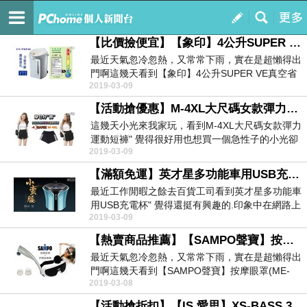
超級賣場
訂閱
我的
【比價撿便宜】【象印】4公升SUPER VE真空省電微電腦電動熱水瓶 CV-TWF40 超人氣商品限時下殺
最近天氣忽冷忽熱，又常常下雨，實在是超懶得出
門啊這幾天看到【象印】4公升SUPER VE真空省
2019-03-09
電微電...
【活動搶優惠】M-4XL大尺碼女款彈力運動短褲- 比價撿便宜團購熱門商品
這幾天小光來我家玩，看到M-4XL大尺碼女款彈力
運動短褲" 覺得很好用也想買一個急性子的小光卻
2019-03-09
要我馬...
【滿額免運】英才星多功能車用USB充電杯- 限時商品比價
最近工作閒暇之餘去百貨工司看到英才星多功能車
用USB充電杯" 覺得還挺有興趣的.印象中在網路上
2019-03-09
英才星...
【熱賣商品推薦】【SAMPO聲寶】按摩眼罩(ME-D1110YL) 特惠暢銷商品
最近天氣忽冷忽熱，又常常下雨，實在是超懶得出
門啊這幾天看到【SAMPO聲寶】按摩眼罩(ME-
2019-03-08
D111...
【活動搶折扣】【IS 愛思】XS-BASS 3.2W TWS 重低音小鋼炮藍牙喇叭 超人氣產品