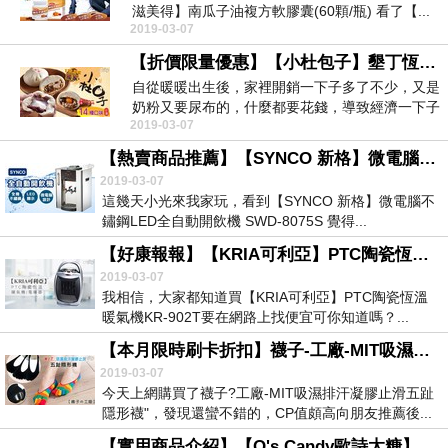
滋美得】南瓜子油複方軟膠囊(60顆/瓶) 看了【...
2019-03-07
【折價限量優惠】【小杜包子】墾丁恆春 手作包子-入門首選系列 介紹網友一致推薦
自從暖暖出生後，家裡開銷一下子多了不少，又是
奶粉又要尿布的，什麼都要花錢，導致經濟一下子
2019-03-07
拮据了起來但...
【熱賣商品推薦】【SYNCO 新格】微電腦不鏽鋼LED全自動開飲機 SWD-8075S 熱銷戰利品
2019-03-07
這幾天小光來我家玩，看到【SYNCO 新格】微電腦不
鏽鋼LED全自動開飲機 SWD-8075S 覺得...
【好康報報】【KRIA可利亞】PTC陶瓷恆溫暖氣機KR-902T 團購人氣產品網拍熱門產品
2019-03-07
我相信，大家都知道買【KRIA可利亞】PTC陶瓷恆溫
暖氣機KR-902T要在網路上找便宜可你知道嗎？...
【本月限時刷卡折扣】襪子-工廠-MIT吸濕排汗凝膠止滑五趾隱形襪- 超人氣產品人氣產品排行榜
2019-03-07
今天上網購買了襪子?工廠-MIT吸濕排汗凝膠止滑五趾
隱形襪"，發現還蠻不錯的，CP值頗高向朋友推薦後...
【實用商品介紹】【O's Candy歐詩太糖】甜蜜日日禮盒- 限定商品特惠