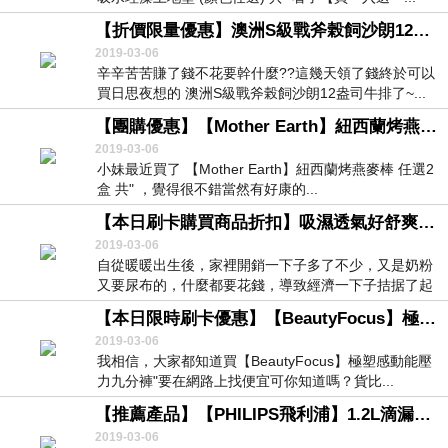
【折價限量優惠】澳洲S級戰斧榖飼沙朗12盎司牛排 年終募集
2019-03-06
辛辛苦苦賺了錢不花要幹什麼??這幾天領了錢終於可以
買日思夜想的 澳洲S級戰斧榖飼沙朗12盎司牛排了~...
【團購優惠】【Mother Earth】紐西蘭烤燕麥棒 任選2盒 共- 超實用精選優惠
2019-03-06
小妹最近買了 【Mother Earth】紐西蘭烤燕麥棒 任選2
盒 共" ，覺得很不錯當然有好康的...
【本日刷卡購買商品折扣】吸濕透氣好舒爽兒童內褲- 限定商品大力推薦
2019-03-06
自從暖暖出生後，家裡開銷一下子多了不少，又是奶粉
又要尿布的，什麼都要花錢，導致經濟一下子拮据了起
來但...
【本日限時刷卡優惠】【BeautyFocus】極塑感動能壓力九分褲- 人氣產品排行榜熱門產品
2019-03-06
我相信，大家都知道買【BeautyFocus】極塑感動能壓
力九分褲"要在網路上找便宜可你知道嗎？貨比...
【推薦產品】【PHILIPS飛利浦】1.2L滴漏式咖啡機(HD7457) 超人氣產品團購人氣產品
2019-03-06