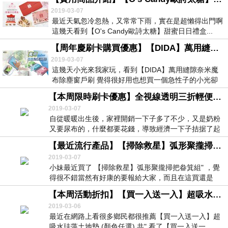
2019-03-07
最近天氣忽冷忽熱，又常常下雨，實在是超懶得出門啊
這幾天看到【O's Candy歐詩太糖】甜蜜日日禮盒...
【周年慶刷卡購買優惠】【DIDA】萬用縫隙奈米魔布除塵窗戶刷 好物分享
2019-03-07
這幾天小光來我家玩，看到【DIDA】萬用縫隙奈米魔
布除塵窗戶刷 覺得很好用也想買一個急性子的小光卻
要...
【本周限時刷卡優惠】全視線透明三折輕便雨傘- 團購熱門產品網路熱銷產品
2019-03-07
自從暖暖出生後，家裡開銷一下子多了不少，又是奶粉
又要尿布的，什麼都要花錢，導致經濟一下子拮据了起
來但...
【最近流行產品】【掃除救星】弧形聚攏掃把畚箕組- 送禮新上市
2019-03-07
小妹最近買了 【掃除救星】弧形聚攏掃把畚箕組" ，覺
得很不錯當然有好康的要報給大家，而且在這買還是
小...
【本周活動折扣】【買一入送一入】超吸水珪藻土地墊 (顏色任選) 共- 選購指南暢銷排行
2019-03-06
最近在網路上看很多鄉民都很推薦【買一入送一入】超
吸水珪藻土地墊 (顏色任選) 共" 看了【買一入送一...