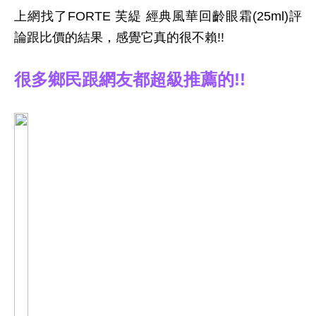
上網找了FORTE 芙緹 經典風華回齡眼霜(25ml)評
論跟比價的結果，感覺它真的很不賴!!
很多鄉民跟網友都超級推薦的!!