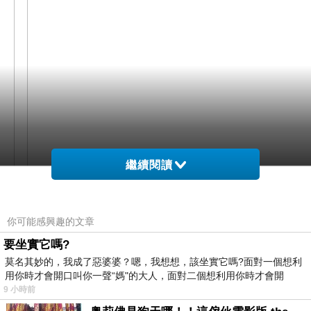
繼續閱讀
網購經驗10多年的我在想FORTE 芙緹 經典風華回
你可能感興趣的文章
齡眼霜(25ml)在網路上買應該會比較便宜，
要坐實它嗎?
莫名其妙的，我成了惡婆婆？嗯，我想想，該坐實它嗎?面對一個想利
用你時才會開口叫你一聲“媽"的大人，面對二個想利用你時才會開
而且24小時都能買，上網慢慢挑選，慢慢比價，不
9 小時前
這麼方便當
用等店家開門也不用看店員臉色，