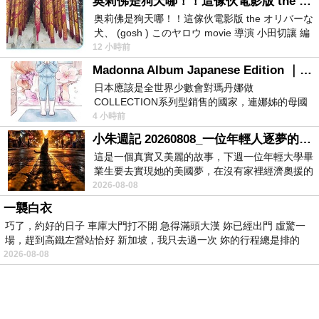
奥莉佛是狗天哪！！這傢伙電影版 the オリバーな犬、 (gosh ) このヤロウ movie
然選擇在網路上購買~~
奥莉佛是狗天哪！！這傢伙電影版 the オリバーな
犬、 (gosh ) このヤロウ movie 導演 小田切讓 編
劇: 小田切讓 主演: 小田切讓
12 小時前
於是我也參考了其他網友FORTE 芙緹 經典風華回
Madonna Album Japanese Edition ｜瑪丹娜專輯們2026年日本版重發系列
齡眼霜(25ml)的推薦開箱文及心得分享!
日本應該是全世界少數會對瑪丹娜做
COLLECTION系列型銷售的國家，連娜姊的母國
美國都沒對她這樣過，這全拜在他們到現在唱片
4 小時前
找了很多FORTE 芙緹 經典風華回齡眼霜(25ml)評
小朱週記 20260808_一位年輕人逐夢的真實故事
論跟比價的結果，還有哪裡買最便宜划算，發現它
這是一個真實又美麗的故事，下週一位年輕大學畢
真的很不錯!!
業生要去實現她的美國夢，在沒有家裡經濟奧援的
情況下，靠著自我努力工作累積出國基
2026-08-08
品質有保障又有七天鑑
一襲白衣
而且在網路上購買，
巧了，約好的日子 車庫大門打不開 急得滿頭大漢 妳已經出門 虛驚一
賞期，不滿意可以退貨也不用擔心買
場，趕到高鐵左營站恰好 新加坡，我只去過一次 妳的行程總是排的
貴!
2026-08-08
服務這麼優，當然在網路購物最好啦~~
一定要來看