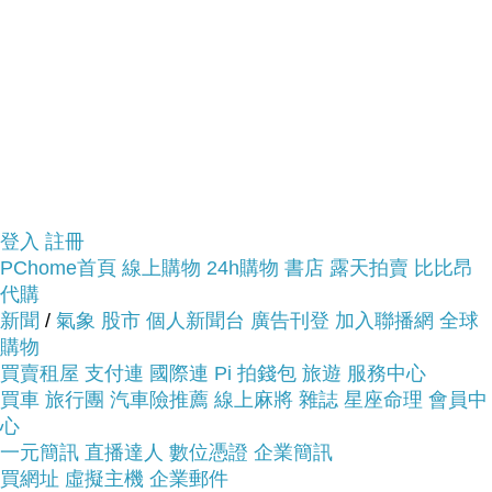
登入
註冊
PChome首頁
線上購物
24h購物
書店
露天拍賣
比比昂
代購
新聞
/
氣象
股市
個人新聞台
廣告刊登
加入聯播網
全球
購物
買賣租屋
支付連
國際連
Pi 拍錢包
旅遊
服務中心
商品網址:
買車
旅行團
汽車險推薦
線上麻將
雜誌
星座命理
會員中
心
::::::::::::::::::::::好康推
一元簡訊
直播達人
數位憑證
企業簡訊
買網址
虛擬主機
企業郵件
薦::::::::::::::::::::::