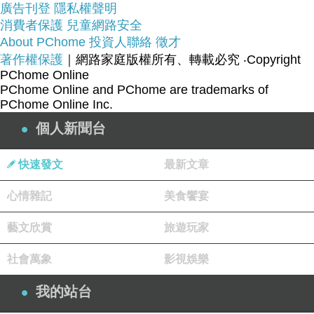
廣告刊登
隱私權聲明
消費者保護
兒童網路安全
About PChome
投資人聯絡
徵才
著作權保護
｜網路家庭版權所有、轉載必究
‧Copyright
衣服,褲子,平板電腦比較,平板電腦開箱文,平板電腦
PChome Online
使用心得,平板電腦比價,平板電腦分享,平板電腦哪
PChome Online and PChome are trademarks of
裡買,平板電腦哪裡便宜,平板電腦週年慶,平板電腦
PChome Online Inc.
電腦展,平板電腦採購指南
個人新聞台
快速發文
最新文章
花店,網路花店,泰迪熊,CNC,中古機械,醫療險,終身
醫療險,租車,分紅保單,投資型保單,cnc車床,cnc銑
心情雜記
美食饗宴
床,麻將,包裝代工,保養品代工,食品代工,派報,夾報,
藝文欣賞
旅遊玩家
靠腰墊,汽車窗簾,隔熱膜,遮陽簾,日本代標,日本代購,
旗魚鬆,魚鬆,冰餅,三明治冰餅,金爐,環保金爐,焚化
社會萬象
影視娛樂
爐,進銷存,軟體設計,腳臭,易夏貼,止汗劑,按摩床,單
我的站台
人床,雙人床,租腳踏車,田尾公路花園,租自行車,租單
車,租單車,男性塑身衣,嬰兒用品,奶瓶推薦,嬰幼兒用