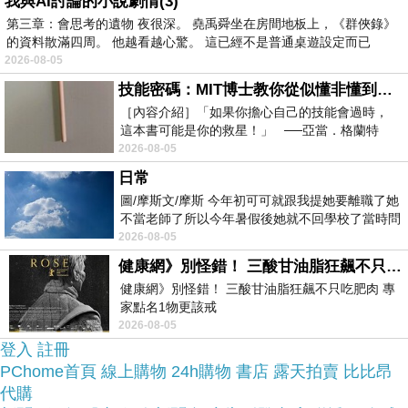
我與AI討論的小說劇情(3)
第三章：會思考的遺物 夜很深。 堯禹舜坐在房間地板上，《群俠錄》
的資料散滿四周。 他越看越心驚。 這已經不是普通桌遊設定而已
於是我參考了其他網友SONY A7 機身(公司貨)的推
2026-08-05
薦開箱文及心得分享!
技能密碼：MIT博士教你從似懂非懂到穩定輸出，把專業變事業的職能升級攻略 /麥特．比恩(容錯)
［內容介紹］「如果你擔心自己的技能會過時，
百貨專櫃女裝好便宜
上網找了很多SONY A7 機身
這本書可能是你的救星！」 ──亞當．格蘭特
（Adam Grant），《
2026-08-05
(公司貨)評論跟比價的結果，還有哪裡買最便宜划
日常
算，發現它真的很不錯!!
圖/摩斯文/摩斯 今年初可可就跟我提她要離職了她
不當老師了所以今年暑假後她就不回學校了當時問
品質有保障又有七天鑑
她不是很喜歡幼幼班的小朋友嗎捨得不
2026-08-05
而且在網路上購買，
賞期，不滿意可以退貨也不用擔心買
健康網》別怪錯！ 三酸甘油脂狂飆不只吃肥肉 專家點名1物更該戒
健康網》別怪錯！ 三酸甘油脂狂飆不只吃肥肉 專
貴!
家點名1物更該戒
https://health.ltn.com.tw/article/breakingnews/55
2026-08-05
登入
註冊
服務這麼優，當然在網路購物最好啦~~
你一定要來
PChome首頁
線上購物
24h購物
書店
露天拍賣
比比昂
看看SONY A7 機身(公司貨)~~
代購