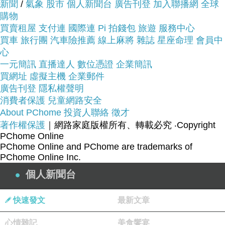
新聞
/
氣象
股市
個人新聞台
廣告刊登
加入聯播網
全球
商品網址:
購物
買賣租屋
支付連
國際連
Pi 拍錢包
旅遊
服務中心
買車
旅行團
汽車險推薦
線上麻將
雜誌
星座命理
會員中
心
一元簡訊
直播達人
數位憑證
企業簡訊
買網址
虛擬主機
企業郵件
2430萬像素+3吋可翻轉式螢幕
廣告刊登
隱私權聲明
消費者保護
兒童網路安全
About PChome
投資人聯絡
徵才
著作權保護
｜網路家庭版權所有、轉載必究
‧Copyright
35mm 全片幅 Exmor CMOS 感光元件
PChome Online
PChome Online and PChome are trademarks of
PChome Online Inc.
好穿流行內衣開箱分享
個人新聞台
高對比、高解析 電子觀景窗
快速發文
最新文章
心情雜記
美食饗宴