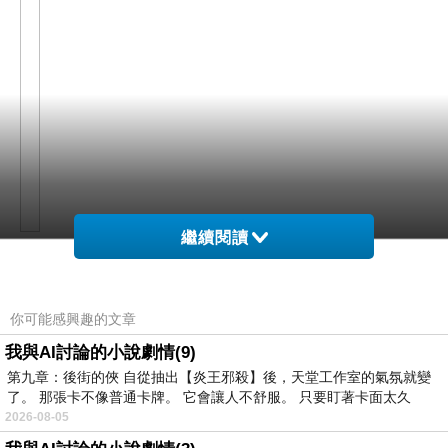
繼續閱讀
網購經驗10多年的我在想SONY A7 機身(公司貨)在
網路上買應該會比較便宜，
你可能感興趣的文章
我與AI討論的小說劇情(9)
而且24小時都能買，上網慢慢挑選，不用等店家開
第九章：後街的俠 自從抽出【炎王邪殺】後，天堂工作室的氣氛就變
了。 那張卡不像普通卡牌。 它會讓人不舒服。 只要盯著卡面太久
這麼方便當然選擇在
門也不用看店員臉色，
2026-08-05
網路上購買~~