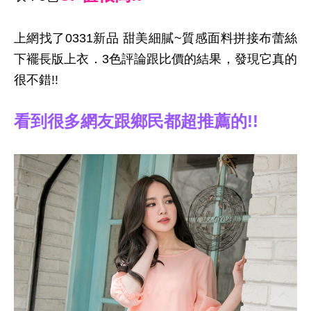
上網找了0331新品 甜美細膩~質感面料拼接布蕾絲
下襬長版上衣．3色評論跟比價的結果，發現它真的
很不錯!!
看到很多網友跟鄉民都超推薦的!!