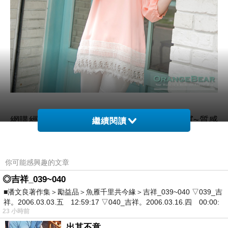
網購經驗10多年的我在想0331新品 甜美細膩~質感
繼續閱讀
面料拼接布蕾絲下襬長版上衣．3色在網路上買應該
會比較便宜，
你可能感興趣的文章
◎吉祥_039~040
於是我參考了其他網友0331新品 甜美細膩~質感面
■潘文良著作集＞勵益品＞魚雁千里共今緣＞吉祥_039~040 ▽039_吉
料拼接布蕾絲下襬長版上衣．3色的推薦開箱文及心
祥。2006.03.03.五 12:59:17 ▽040_吉祥。2006.03.16.四 00:00:
得分享!
23 小時前
出其不意