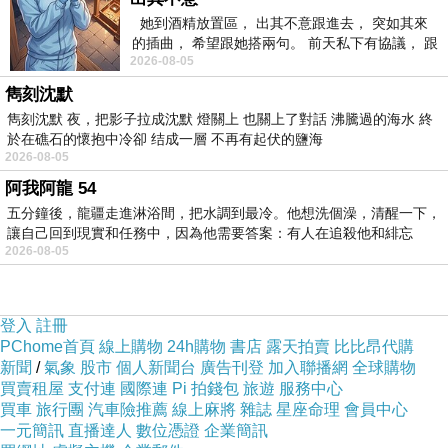
她到酒精放置區， 出其不意跟進去， 突如其來
上網找了很多0331新品 甜美細膩~質感面料拼接布
的插曲， 希望跟她搭兩句。 前天私下有協議， 跟
蕾絲下襬長版上衣．3色評論跟比價的結果，還有哪
2026-08-05
著阿弟丟拉基
裡買最便宜划算，發現它真的很不錯!!
雋刻沈默
雋刻沈默 夜，把影子拉成沈默 燈關上 也關上了對話 沸騰過的海水 終
於在礁石的懷抱中冷卻 结成一層 不再有起伏的鹽海
而且24小時都能買，上網慢慢挑選，不用等店家開
2026-08-05
門也不用看店員臉色，
阿我阿龍 54
五分鐘後，龍疆走進淋浴間，把水調到最冷。他想洗個澡，清醒一下，
讓自己回到現實和任務中，因為他需要答案：有人在追殺他和緋忘
服務這麼優，當然在網路購物最好啦~~你一定要來
2026-08-05
看看0331新品 甜美細膩~質感面料拼接布蕾絲下襬
長版上衣．3色~~
登入
註冊
PChome首頁
線上購物
24h購物
書店
露天拍賣
比比昂代購
商品網址:
新聞
/
氣象
股市
個人新聞台
廣告刊登
加入聯播網
全球購物
買賣租屋
支付連
國際連
Pi 拍錢包
旅遊
服務中心
買車
旅行團
汽車險推薦
線上麻將
雜誌
星座命理
會員中心
一元簡訊
直播達人
數位憑證
企業簡訊