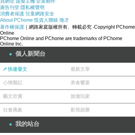
買網址
虛擬主機
企業郵件
廣告刊登
隱私權聲明
消費者保護
兒童網路安全
About PChome
投資人聯絡
徵才
著作權保護
｜網路家庭版權所有、轉載必究
‧Copyright PChome
Online
PChome Online and PChome are trademarks of PChome
Online Inc.
個人新聞台
快速發文
最新文章
心情雜記
美食饗宴
藝文欣賞
旅遊玩家
社會萬象
影視娛樂
我的站台