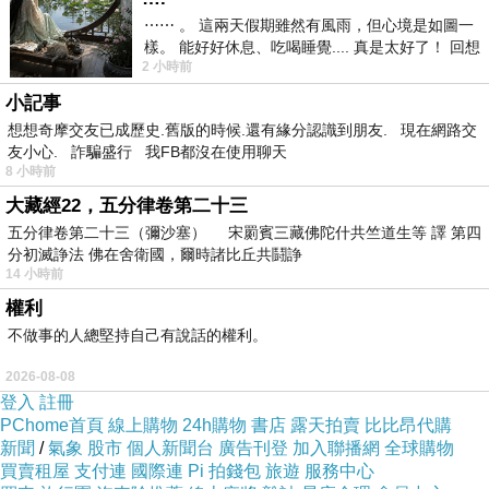
⋯⋯ 。 這兩天假期雖然有風雨，但心境是如圖一
樣。 能好好休息、吃喝睡覺.... 真是太好了！ 回想
2 小時前
起來，以前根本就很難有這
小記事
想想奇摩交友已成歷史.舊版的時候.還有緣分認識到朋友. 現在網路交
友小心. 詐騙盛行 我FB都沒在使用聊天
8 小時前
大藏經22，五分律卷第二十三
五分律卷第二十三（彌沙塞） 宋罽賓三藏佛陀什共竺道生等 譯 第四
分初滅諍法 佛在舍衛國，爾時諸比丘共鬪諍
14 小時前
權利
不做事的人總堅持自己有說話的權利。
2026-08-08
登入
註冊
PChome首頁
線上購物
24h購物
書店
露天拍賣
比比昂代購
新聞
/
氣象
股市
個人新聞台
廣告刊登
加入聯播網
全球購物
買賣租屋
支付連
國際連
Pi 拍錢包
旅遊
服務中心