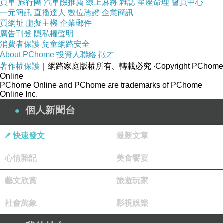
買車
旅行團
汽車險推薦
線上麻將
雜誌
星座命理
會員中心
一元簡訊
直播達人
數位憑證
企業簡訊
買網址
虛擬主機
企業郵件
廣告刊登
隱私權聲明
消費者保護
兒童網路安全
About PChome
投資人聯絡
徵才
著作權保護
｜網路家庭版權所有、轉載必究
‧Copyright PChome
Online
PChome Online and PChome are trademarks of PChome
Online Inc.
個人新聞台
快速發文
最新文章
心情雜記
美食饗宴
藝文欣賞
旅遊玩家
社會萬象
影視娛樂