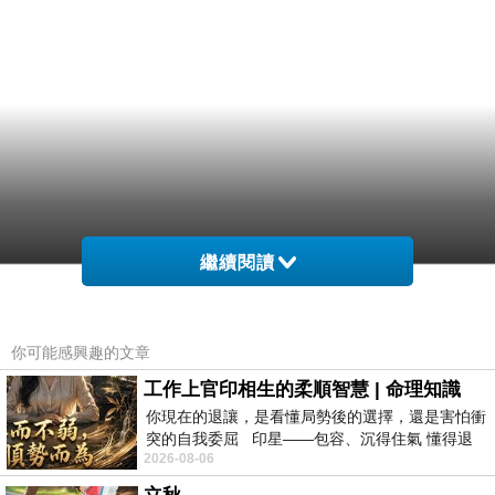
繼續閱讀
你可能感興趣的文章
工作上官印相生的柔順智慧 | 命理知識
你現在的退讓，是看懂局勢後的選擇，還是害怕衝
突的自我委屈 印星——包容、沉得住氣 懂得退
2026-08-06
一步觀察，不會