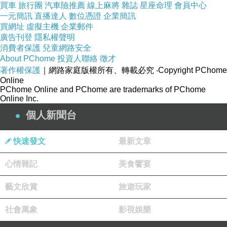
買車
旅行團
汽車險推薦
線上麻將
雜誌
星座命理
會員中心
一元簡訊
直播達人
數位憑證
企業簡訊
買網址
虛擬主機
企業郵件
廣告刊登
隱私權聲明
消費者保護
兒童網路安全
About PChome
投資人聯絡
徵才
著作權保護
｜網路家庭版權所有、轉載必究
‧Copyright PChome
Online
PChome Online and PChome are trademarks of PChome
Online Inc.
個人新聞台
快速發文
最新文章
心情雜記
美食饗宴
藝文欣賞
旅遊玩家
社會萬象
影視娛樂