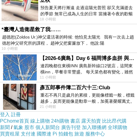
立秋
預告夏天將行漸遠 走過這陽光普照 卻又充滿逝去
的季節 無常已成為人生的日常 當擁著今夜的歡暢
18 小時前
舒心 轉眼驟成昨日 而明晨 太陽
*臺灣人造衛星救了我……
趙德恕(Zoldos Ur.)神父還活著的時候: 他怕見太陽光 我有一次去上趙
德恕神父研究所的課程， 趙神父把窗簾放下， 他說:陽
10 小時前
【2026-6廣島】Day 6 福岡博多血拼 與機場接送少年司機深夜對談
連四晚都住東橫INN 廣島新幹線口2號店，這間東
橫inn，早餐非常豐盛。 每天菜色都有變化，雖然
11 小時前
看到工作人員拿出料理包加熱，但
彥五郎事件簿二百六十三:Club
重石不再只是歲月的累積，更能像標籤一般，標籤
越多，反而更能像是勳章一般，加冕著榮耀萬丈。
21 小時前
習慣一如縱容，成了再難輕輕放下的罪證
登入
註冊
PChome首頁
線上購物
24h購物
書店
露天拍賣
比比昂代購
新聞
/
氣象
股市
個人新聞台
廣告刊登
加入聯播網
全球購物
買賣租屋
支付連
國際連
Pi 拍錢包
旅遊
服務中心