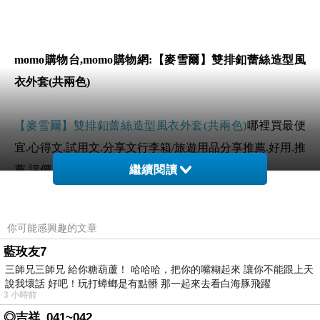
momo購物台,momo購物網:【麥雪爾】雙排釦蕾絲造型風
衣外套(共兩色)
【麥雪爾】雙排釦蕾絲造型風衣外套(共兩色)
哪裡買最便
宜.心得文.試用文.分享文行李箱/旅遊用品分享推薦.好用.推
薦.評價.熱銷.開箱文.優缺點比較
繼續閱讀
前幾天在逛街的時候看到
【麥雪爾】雙排釦蕾絲造型風衣
你可能感興趣的文章
外套(共兩色)
覺得很心動而且正打算買
【麥雪爾】雙排釦
藍玫友7
蕾絲造型風衣外套(共兩色)
三師兄三師兄 給你糖葫蘆！ 哈哈哈，把你的嘴糊起來 讓你不能跟上天
說我壞話 好吧！玩打蟑螂是有點髒 那一起來去看白海豚飛躍
3 小時前
但是我想
【麥雪爾】雙排釦蕾絲造型風衣外套(共兩色)
在
◎吉祥_041~042