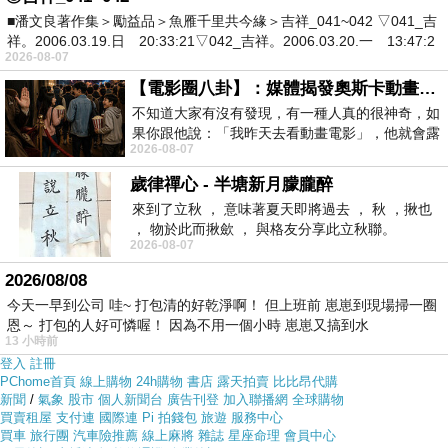
網路上買應該會比較便宜，
【麥雪爾】雙排釦蕾絲造型風
■潘文良著作集＞勵益品＞魚雁千里共今緣＞吉祥_041~042 ▽041_吉
衣外套(共兩色)
而且24小時都能買，上網慢慢挑選，不用
祥。2006.03.19.日 20:33:21▽042_吉祥。2006.03.20.一 13:47:2
2026-08-07
等店家開門也不用看店員臉色
【電影圈八卦】：媒體揭發奧斯卡動畫項目投票醜聞！好萊塢為什麼看不起動畫電影？
不知道大家有沒有發現，有一種人真的很神奇，如
各大網路購物網為求有好業績都無所不用其極。因為momo
果你跟他說：「我昨天去看動畫電影」，他就會露
2026-08-07
出一種慈祥的微笑，然後問你是不是陪小
都有送300元或是500元的折價卷!所以我建議可以上momo
歲律禪心 - 半塘新月朦朧醉
購物網來購買(
【麥雪爾】雙排釦蕾絲造型風衣外套(共兩
來到了立秋 ， 意味著夏天即將過去 ， 秋 ，揪也
色)
)
， 物於此而揪歛 ， 與格友分享此立秋聯。
2026-08-07
2026/08/08
今天一早到公司 哇~ 打包清的好乾淨啊！ 但上班前 崽崽到現場掃一圈
恩～ 打包的人好可憐喔！ 因為不用一個小時 崽崽又搞到水
13 小時前
登入
註冊
PChome首頁
線上購物
24h購物
書店
露天拍賣
比比昂代購
新聞
/
氣象
股市
個人新聞台
廣告刊登
加入聯播網
全球購物
買賣租屋
支付連
國際連
Pi 拍錢包
旅遊
服務中心
買車
旅行團
汽車險推薦
線上麻將
雜誌
星座命理
會員中心