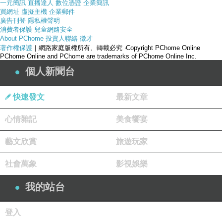
一元簡訊
直播達人
數位憑證
企業簡訊
買網址
虛擬主機
企業郵件
廣告刊登
隱私權聲明
消費者保護
兒童網路安全
About PChome
投資人聯絡
徵才
著作權保護
｜網路家庭版權所有、轉載必究
‧Copyright PChome Online
PChome Online and PChome are trademarks of PChome Online Inc.
個人新聞台
快速發文
最新文章
心情雜記
美食饗宴
藝文欣賞
旅遊玩家
社會萬象
影視娛樂
產品網址
我的站台
登入