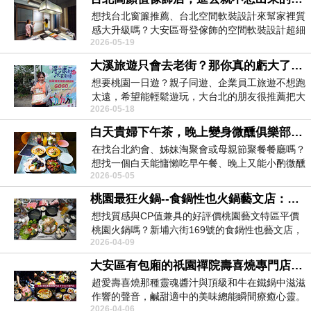
想找台北窗簾推薦、台北空間軟裝設計來幫家裡質
感大升級嗎？大安區哥登傢飾的空間軟裝設計超細
2026-05-19
膩，不僅能依...
大溪旅遊只會去老街？那你真的虧大了！隱藏版有機聚落美到像國外！康莊休閒農業區慢活時光
想要桃園一日遊？親子同遊、企業員工旅遊不想跑
太遠，希望能輕鬆遊玩，大台北的朋友很推薦把大
2026-05-18
溪區康莊休閒...
白天貴婦下午茶，晚上變身微醺俱樂部的Ombré敦南旗艦店，超夢幻台北餐酒館推薦
在找台北約會、姊妹淘聚會或母親節聚餐餐廳嗎？
想找一個白天能慵懶吃早午餐、晚上又能小酌微醺
2026-05-05
的完美地點？...
桃園最狂火鍋--食鍋性也火鍋藝文店：桃園藝文特區平價帝王蟹龍蝦火鍋，+239元肉品吃到飽
想找質感與CP值兼具的好評價桃園藝文特區平價
桃園火鍋嗎？新埔六街169號的食鍋性也藝文店，
2026-04-09
這家超值桃...
大安區有包廂的祇園禪院壽喜燒專門店，適合商務接待與重要聚會的台北京都百年名店
超愛壽喜燒那種靈魂醬汁與頂級和牛在鐵鍋中滋滋
作響的聲音，鹹甜適中的美味總能瞬間療癒心靈。
2026-04-06
隱身樂利路巷...