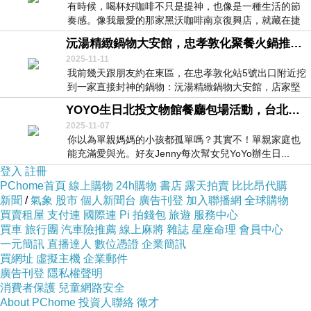
有時候，喝杯好咖啡不只是提神，也像是一種生活的節
奏感。像我最愛的那家黑沃咖啡南京復興店，就藏在捷
運南...
沅湯精緻鍋物大安館，忠孝敦化聚餐火鍋推薦，黃金Q凍鮮魚雞湯底隱藏吃法，麻油雞湯底季節限定
2025-11-11
我前幾天跟朋友約在東區，在忠孝敦化站5號出口附近挖
到一家直接封神的鍋物：沅湯精緻鍋物大安館，店家堅
持...
YOYO生日北投文物館餐廳包場活動，台北高級日本料理包廂包場生日宴，美到像穿越回昭和年代
2025-11-07
你以為單親媽媽的小孩都孤單嗎？其實不！單親家庭也
能充滿愛與光。好友Jenny每次幫女兒YoYo辦生日...
登入
註冊
PChome首頁
線上購物
24h購物
書店
露天拍賣
比比昂代購
新聞
/
氣象
股市
個人新聞台
廣告刊登
加入聯播網
全球購物
買賣租屋
支付連
國際連
Pi 拍錢包
旅遊
服務中心
買車
旅行團
汽車險推薦
線上麻將
雜誌
星座命理
會員中心
一元簡訊
直播達人
數位憑證
企業簡訊
買網址
虛擬主機
企業郵件
廣告刊登
隱私權聲明
消費者保護
兒童網路安全
About PChome
投資人聯絡
徵才