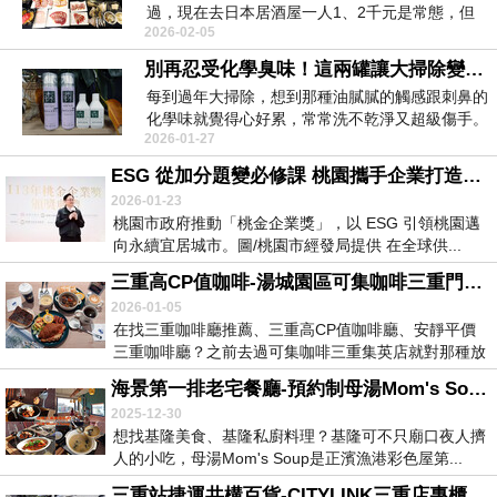
過，現在去日本居酒屋一人1、2千元是常態，但
2026-02-05
點來點去就那幾...
別再忍受化學臭味！這兩罐讓大掃除變成一種療癒儀式，可開啟懶人大掃除模式的森淨居所白茶香氛魔法慕斯、佛手柑香氛奇蹟雪泡
每到過年大掃除，想到那種油膩膩的觸感跟刺鼻的
化學味就覺得心好累，常常洗不乾淨又超級傷手。
2026-01-27
最近滑臉書剛...
ESG 從加分題變必修課 桃園攜手企業打造永續宜居城市
2026-01-23
桃園市政府推動「桃金企業獎」，以 ESG 引領桃園邁
向永續宜居城市。圖/桃園市經發局提供 在全球供...
三重高CP值咖啡-湯城園區可集咖啡三重門市，湯城平價高CP值全天早午餐，三重寵物友善餐廳
2026-01-05
在找三重咖啡廳推薦、三重高CP值咖啡廳、安靜平價
三重咖啡廳？之前去過可集咖啡三重集英店就對那種放
鬆的...
海景第一排老宅餐廳-預約制母湯Mom's Soup私廚，高cp值基隆景觀餐廳
2025-12-30
想找基隆美食、基隆私廚料理？基隆可不只廟口夜人擠
人的小吃，母湯Mom's Soup是正濱漁港彩色屋第...
三重站捷運共構百貨-CITYLINK三重店專櫃位置在哪?三重CITYLINK附近美食，CITYLINK三重怎模開車、停車