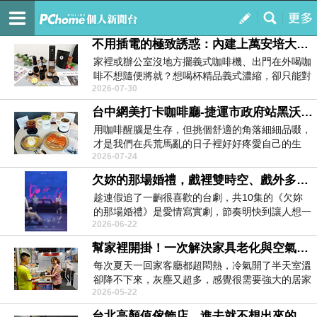
心情音樂盒
訂閱
我的
不用插電的極致誘惑：內建上萬安培大電池，隨時隨地解你的咖啡癮，Roamer咖啡行者嘖嘖開賣還送磨豆機
家裡或辦公室沒地方擺義式咖啡機、出門在外喝咖
啡不想隨便將就？想喝杯精品義式濃縮，卻只能對
2026-07-30
著但如吮的超...
台中網美打卡咖啡廳-捷運市政府站黑沃咖啡七期河南店，限定藝伎手沖買一送一超划算
用咖啡醒腦是生存，但挑個舒適的角落細細品啜，
才是我們在兵荒馬亂的日子裡好好疼愛自己的生
2026-07-24
活。最近我喜歡...
欠妳的那場婚禮，戲裡雙時空、戲外多重宇宙？長在審美上的中央空調？命定天菜變滿地雞毛，I人老婆vs巨嬰老公
趁連假追了一齣很喜歡的台劇，共10集的《欠妳
的那場婚禮》是愛情寫實劇，節奏明快到讓人想一
2026-06-22
追再追！如果...
​幫家裡開掛！一次解決家具老化與空氣品質的困擾，太陽神極品隔熱膜+普特絲防霾紗窗
每次夏天一回家客廳都超悶熱，冷氣開了半天室溫
卻降不下來，灰塵又超多，感覺很需要強大的居家
2026-05-22
隔熱膜跟防霾...
台北高顏值傢飾店，進去就不想出來的哥登傢飾窗簾訂製 、空間軟裝，​專業量身訂做符合所有需求的客製化窗簾