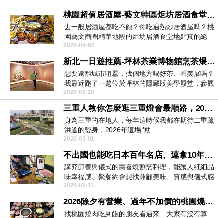
桃園超值居酒屋-藝文特區炬坊居酒食堂，桃園午餐餐盒外送、桃園午餐便當外帶
去一般居酒屋都吃不飽？你吃過熱炒居酒屋嗎？桃
園藝文商圈精華地段的炬坊居酒食堂地點真的絕
2026-04-02
佳，開車3分鐘...
新北一日遊推薦-坪林茶業博物館烹茶煨鴨腳茶食文化特展，帶你穿越時空品味東亞茶食美學
​想要遠離城市喧囂，找個地方喝好茶、看美展嗎？
我最近跑了一趟位於坪林的隱藏版美學殿堂，參觀
2026-03-19
了坪林茶業...
三重人教你怎麼逛三重燈會最順路，2026新北燈會時間/地點/交通資訊：美食市集電子折價券領取教學
身為三重的在地人，每年這時候我都在期待二重疏
洪道的變身，2026年這場‘’勁...
2026-03-01
不出國也能吃日本百年名店、連拿10年米其林的一星料理，壽喜燒割烹日山日本A5和牛有證書、桌邊服務盡情享受
講究節奏與儀式的壽喜燒割烹料理，能讓人細細品
味幸福感。聚餐約會想找兼顧美味、質感與儀式感
2026-02-11
的台北頂級壽...
2026除夕有營業、過年不加價的桃園燒肉吃到飽瘋，調酒、生魚片自由。桃園吃到飽聚餐推薦，全家過年聚餐餐廳
找桃園燒肉吃到飽的朋友看過來！大家有沒有算