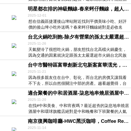
屋的...
明星都在排的神級麵線-春來蚵仔麵線，超人氣後山埤小吃外送也叫得到！你還在等什麼？
2025-12-01
想在信義區捷運後山埤站附近找到平價美味小吃、好評
價的後山埤小吃外送嗎？春來蚵仔麵線絕對是必收名
單！春...
台北火鍋吃到飽-除夕有營業的孫太太嚴選超市火鍋台北民族店，活體帝王蟹雙人饗宴超狂
2025-11-26
天氣變冷了很想吃火鍋，朋友想找台北高檔火鍋慶生，
因為交通的因素就決定跟孫太太嚴選超市火鍋台北民族
店訂...
台中市醫特區富華創新北屯新案富華澐光，北屯小坪數預售屋，北屯2~3房建案
2025-11-21
因為很多親友住在台中、彰化，而台北的房價又讓我看
不下去，所以自然很關注中部的房產。越看越覺得，台
中北...
適合聚餐的中和居酒屋-柒息地串燒居酒屋中和環球店，有三菜星級小菜招待的中和燒烤晚餐、宵夜推薦
2025-11-20
在找#中和美食、中和宵夜嗎？最近超夯的柒息地串燒居
酒屋中和環球旗艦店絕對是中和晚餐和下班聚餐的人氣
新...
南京復興咖啡廳-HWC黑沃咖啡，Coffee Review95分精品咖啡日常化
2025-11-14