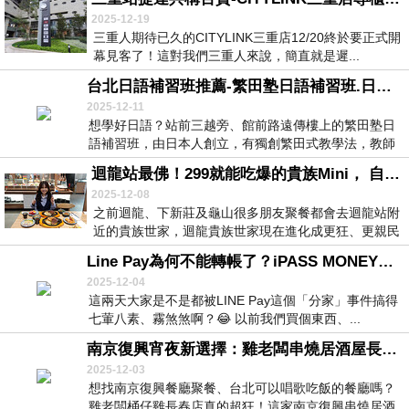
2025-12-19
三重人期待已久的CITYLINK三重店12/20終於要正式開
幕見客了！這對我們三重人來說，簡直就是遲...
台北日語補習班推薦-繁田塾日語補習班.日本留學代辦一條.日本老師日語補習班龍
2025-12-11
想學好日語？站前三越旁、館前路遠傳樓上的繁田塾日
語補習班，由日本人創立，有獨創繁田式教學法，教師
皆為...
​迴龍站最佛！299就能吃爆的貴族Mini， 自助吧超強，不收服務費， 新莊、龜山適合聚餐約會的餐廳
2025-12-08
​之前迴龍、下新莊及龜山很多朋友聚餐都會去迴龍站附
近的貴族世家，迴龍貴族世家現在進化成更狂、更親民
的...
Line Pay為何不能轉帳了？iPASS MONEY餘額該怎麼辦？以後付款、轉帳要用哪個
2025-12-04
這兩天大家是不是都被LINE Pay這個「分家」事件搞得
七葷八素、霧煞煞啊？😂 以前我們買個東西、...
南京復興宵夜新選擇：雞老闆串燒居酒屋長春創始店，高CP值台北聚餐慶生首選
2025-12-03
想找南京復興餐廳聚餐、台北可以唱歌吃飯的餐廳嗎？
雞老闆桶仔雞長春店真的超狂！這家南京復興串燒居酒