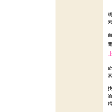
網
素
於
素
找
錯