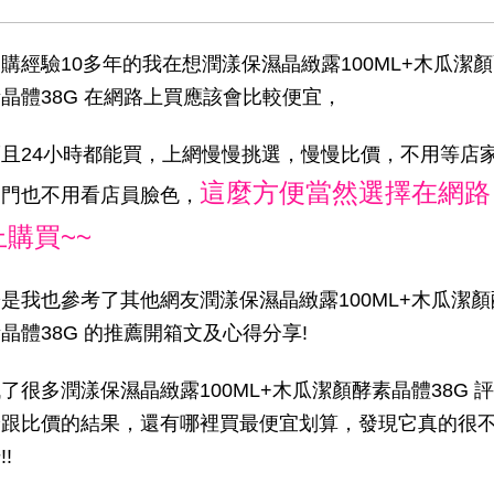
購經驗10多年的我在想潤漾保濕晶緻露100ML+木瓜潔
晶體38G 在網路上買應該會比較便宜，
而且24小時都能買，上網慢慢挑選，慢慢比價，不用等店
這麼方便當然選擇在網路
開門也不用看店員臉色，
上購買~~
是我也參考了其他網友潤漾保濕晶緻露100ML+木瓜潔顏
晶體38G 的推薦開箱文及心得分享!
了很多潤漾保濕晶緻露100ML+木瓜潔顏酵素晶體38G 評
論跟比價的結果，還有哪裡買最便宜划算，發現它真的很
!!