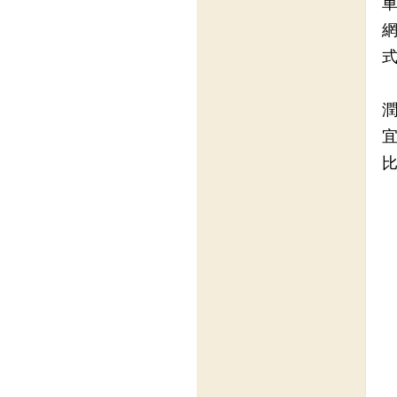
車
網
式
潤
宜