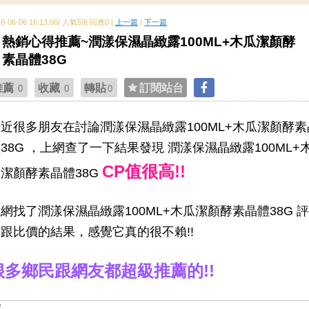
16-06-06 16:13:06| 人氣59| 回應0 |
上一篇
|
下一篇
熱銷心得推薦~潤漾保濕晶緻露100ML+木瓜潔顏酵
素晶體38G
推薦
收藏
轉貼
訂閱站台
0
0
0
近很多朋友在討論潤漾保濕晶緻露100ML+木瓜潔顏酵素
38G ，上網查了一下結果發現 潤漾保濕晶緻露100ML+
CP值很高!!
潔顏酵素晶體38G
網找了潤漾保濕晶緻露100ML+木瓜潔顏酵素晶體38G 評
跟比價的結果，感覺它真的很不賴!!
很多鄉民跟網友都超級推薦的!!