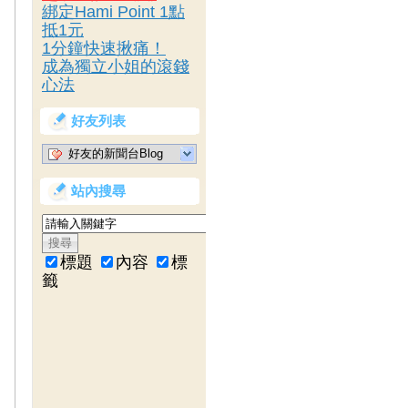
綁定Hami Point 1點
抵1元
1分鐘快速揪痛！
成為獨立小姐的滾錢
心法
好友列表
好友的新聞台Blog
站內搜尋
標題
內容
標
籤