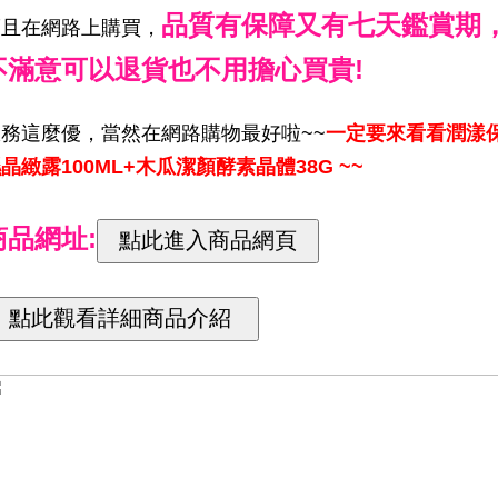
品質有保障又有七天鑑賞期
而且在網路上購買，
不滿意可以退貨也不用擔心買貴!
服務這麼優，當然在網路購物最好啦~~
一定要來看看潤漾
晶緻露100ML+木瓜潔顏酵素晶體38G ~~
商品網址: