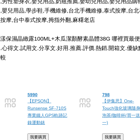
,男性塑身衣,嬰兒用品,奶瓶推薦,嬰幼兒用品,嬰兒用品購
,嬰兒用品,學步鞋,手機維修,台北手機維修,泰式按摩,台北
按摩,台中泰式按摩,拇指外翻,麻糬老店
漾保濕晶緻露100ML+木瓜潔顏酵素晶體38G 哪裡買最便
.心得文.試用文.分享文.好用.推薦.評價.熱銷.開箱文.優缺
比較
5990
798
【EPSON】
【伊集思】One-
Runsense SF-710S
Touch強化玻璃隨
專業鐵人GPS軌跡記
泡茶/咖啡杯(買一送
錄運動錶
一)