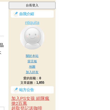
自我介紹
ntiquita
晶
木
關於本站
留言板
地圖
加入好友
愛的鼓勵：
0
文章篇數：
1,855
站方公告
加入PS女孩 組隊瘋
搶2百萬
超取登記送咖啡