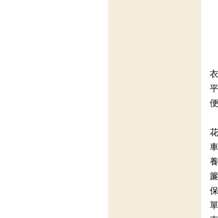
衣
平
便
花
車
養
簾
保
單