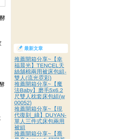
顏酵
家
最新文章
推薦開箱分享~【幸
福晨光】TENCEL天
絲舖棉兩用被床包組-
雙人(流光霓彩)
推薦開箱分享~【魔
酵
法Baby】磨毛5x6.2
尺雙人枕套床包組(w
00052)
推薦開箱分享~【現
代復刻_綠】DUYAN-
不
單人三件式床包兩用
被組
推薦開箱分享~【喬