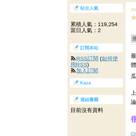
站台人氣
20
累積人氣：
119,254
當日人氣：
2
訂閱本站
最
RSS訂閱
(
如何使
用RSS
)
體
加入訂閱
瓜
Kaza
上
連結書籤
論
目前沒有資料