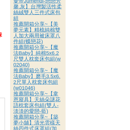
曼帝Jumendi-戀戀芳
，
馨.灰】台灣製活性柔
絲絨雙人三件式床包
組
推薦開箱分享~【美
夢元素】精梳純棉雙
保
人加大兩用被床罩八
件組(蝶戀花)
推薦開箱分享~【魔
法Baby】純棉5x6.2
尺雙人枕套床包組(w
02040)
推薦開箱分享~【魔
法Baby】磨毛3.5x6.
2尺單人枕套床包組
(w01046)
推薦開箱分享~【韋
恩寢具】天絲朵謎花
語枕套床包組(雙人-
淡淡的愛戀-藍)
推薦開箱分享~【築
夢小舖】清光雲樣天
絲四件式床罩組(加