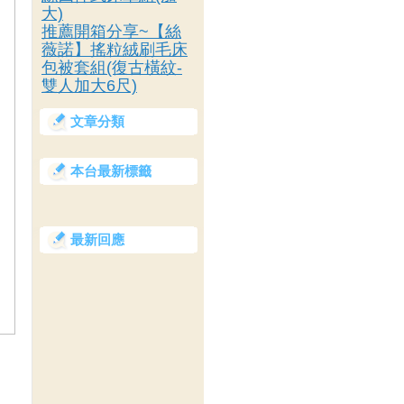
大)
推薦開箱分享~【絲
薇諾】搖粒絨刷毛床
包被套組(復古橫紋-
雙人加大6尺)
文章分類
本台最新標籤
最新回應