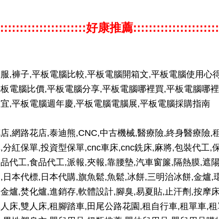
::::::::::::::::::::::好康推薦::::::::::::::::::::::
服,褲子,平板電腦比較,平板電腦開箱文,平板電腦使用心得
板電腦比價,平板電腦分享,平板電腦哪裡買,平板電腦哪裡
宜,平板電腦週年慶,平板電腦電腦展,平板電腦採購指南
店,網路花店,泰迪熊,CNC,中古機械,醫療險,終身醫療險,
,分紅保單,投資型保單,cnc車床,cnc銑床,麻將,包裝代工,
品代工,食品代工,派報,夾報,靠腰墊,汽車窗簾,隔熱膜,遮
,日本代標,日本代購,旗魚鬆,魚鬆,冰餅,三明治冰餅,金爐,
金爐,焚化爐,進銷存,軟體設計,腳臭,易夏貼,止汗劑,按摩床
人床,雙人床,租腳踏車,田尾公路花園,租自行車,租單車,租