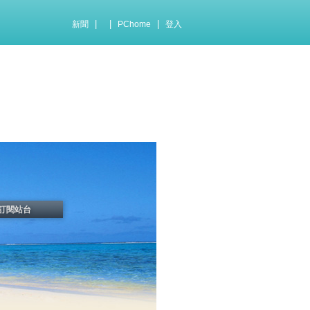
|
|
|
新聞
PChome
登入
訂閱站台