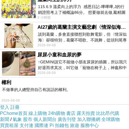
115.6.9 溫柔向上的浮力 感恩日記-嗶嗶嗶,J的行
而且24小時都能買，上網慢慢挑選，不用等店家開
銷證照考上了補概論86分。 想要做就去做,勵精圖
門也不用看店員臉色，
8 小時前
治大成功,也是表法,堅持和努力
AI27歲的葛蘭主演文藝悲劇〈情深似海〉 #戀上老電影 #葛蘭 #粟子
服務這麼優，當然在網路購物最好啦~~你一定要來
談到葛蘭，多會直接聯想到歌舞電影，但〈情深似
海〉卻很特別，葛蘭不唱歌、不跳舞，從頭到尾專
看看【NIXON】華麗焦點 CANNON(金-綠)~~
2026-08-08
心演戲。拍攝期間，經常工作超過12個鐘
尿尿小童和血尿的夢
商品網址:
↑GEMINI說它不能做小朋友尿尿的插圖，所以我只
好退而求其次，叫它做「寵物在椅子上，神龕和中
2026-08-08
年人臉孔」的畫了。 六月底
權利
不做事的人總堅持自己有說話的權利。
2026-08-08
登入
註冊
PChome首頁
品號：3067879
線上購物
24h購物
書店
露天拍賣
比比昂代購
新聞
/
氣象
股市
個人新聞台
廣告刊登
加入聯播網
全球購物
買賣租屋
支付連
國際連
Pi 拍錢包
旅遊
服務中心