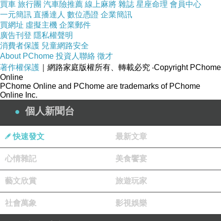
買車
旅行團
汽車險推薦
線上麻將
雜誌
星座命理
會員中心
一元簡訊
直播達人
數位憑證
企業簡訊
日本石英機芯
買網址
虛擬主機
企業郵件
不鏽鋼錶殼錶帶
廣告刊登
隱私權聲明
消費者保護
兒童網路安全
施華洛世奇水晶礦石鏡面
About PChome
投資人聯絡
徵才
防水機能100米
著作權保護
｜網路家庭版權所有、轉載必究
‧Copyright PChome
立體刻度設計
Online
PChome Online and PChome are trademarks of PChome
Online Inc.
個人新聞台
快速發文
最新文章
心情雜記
美食饗宴
藝文欣賞
旅遊玩家
社會萬象
影視娛樂