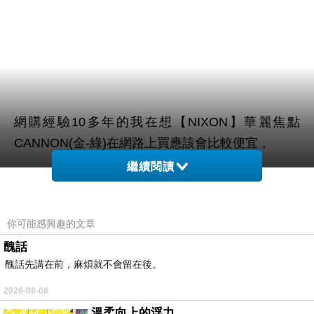
網購經驗10多年的我在想【NIXON】華麗焦點
CANNON(金-綠)在網路上買應該會比較便宜，
繼續閱讀
於是我參考了其他網友【NIXON】華麗焦點
CANNON(金-綠)的推薦開箱文及心得分享!
你可能感興趣的文章
醜話
上網找了很多【NIXON】華麗焦點 CANNON(金-
醜話先講在前，麻煩就不會留在後。
綠)評論跟比價的結果，還有哪裡買最便宜划算，發
現它真的很不錯!!
2026-08-08
溫柔向上的浮力